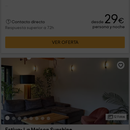
...
29
€
desde
Contacto directo
persona y noche
Respuesta superior a 72h
VER OFERTA
12 Fotos