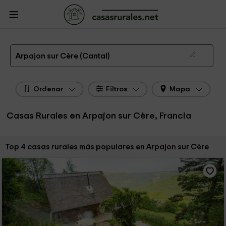
CasasRurales.net
Casas Rurales Francia
Casas Rurales Auvernia
Casas
Rurales Cantal
Casas Rurales Arpajon sur Cère
Las 4 mejores casas rurales en Arpajon sur Cère de 2026
Arpajon sur Cère (Cantal)
Ordenar
Filtros
Mapa
Casas Rurales en Arpajon sur Cère, Francia
Ordenar por:
Top 4 casas rurales más populares en Arpajon sur Cère