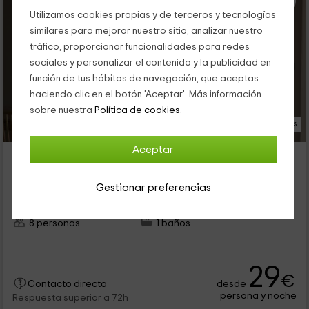
Utilizamos cookies propias y de terceros y tecnologías
similares para mejorar nuestro sitio, analizar nuestro
tráfico, proporcionar funcionalidades para redes
sociales y personalizar el contenido y la publicidad en
función de tus hábitos de navegación, que aceptas
haciendo clic en el botón 'Aceptar'. Más información
sobre nuestra
Política de cookies.
8 Fotos
Aceptar
Estiva- Le Chalet Céleste
Arpajon sur Cère, Cantal
Gestionar preferencias
0 opiniones
Alquiler íntegro
4 habitaciones
8 personas
1 baños
...
29
€
desde
Contacto directo
persona y noche
Respuesta superior a 72h