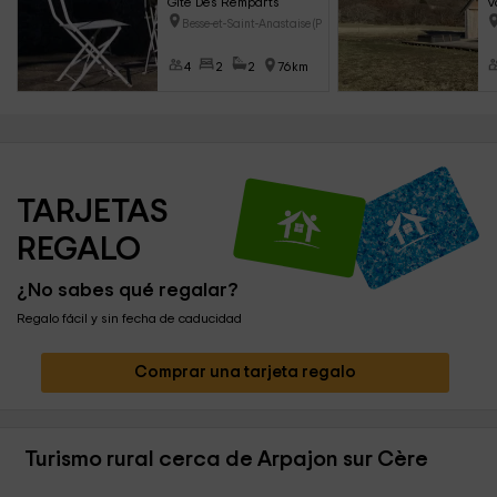
Gîte Des Remparts
V
Besse-et-Saint-Anastaise (Puy-
4
2
2
76km
TARJETAS 
REGALO
¿No sabes qué regalar?
Regalo fácil y sin fecha de caducidad
Comprar una tarjeta regalo
Turismo rural cerca de Arpajon sur Cère