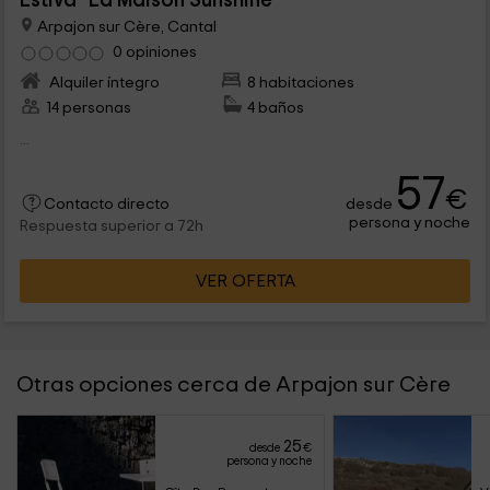
Estiva- La Maison Sunshine
Arpajon sur Cère, Cantal
0 opiniones
Alquiler íntegro
8 habitaciones
14 personas
4 baños
...
57
€
desde
Contacto directo
persona y noche
Respuesta superior a 72h
VER OFERTA
Otras opciones cerca de Arpajon sur Cère
25
desde
€
persona y noche