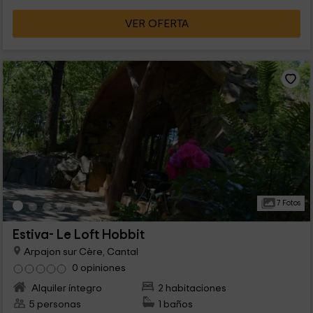
VER OFERTA
7 Fotos
Estiva- Le Loft Hobbit
Arpajon sur Cère, Cantal
0 opiniones
Alquiler íntegro
2 habitaciones
5 personas
1 baños