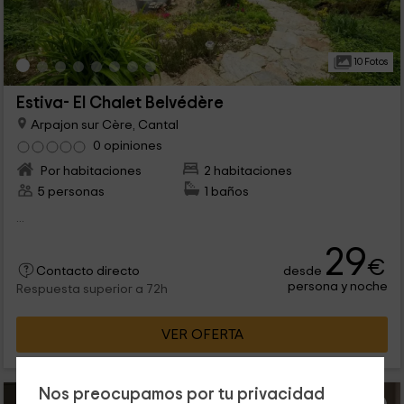
10 Fotos
Estiva- El Chalet Belvédère
Arpajon sur Cère, Cantal
0 opiniones
Por habitaciones
2 habitaciones
5 personas
1 baños
...
29
€
desde
Contacto directo
persona y noche
Respuesta superior a 72h
VER OFERTA
Nos preocupamos por tu privacidad