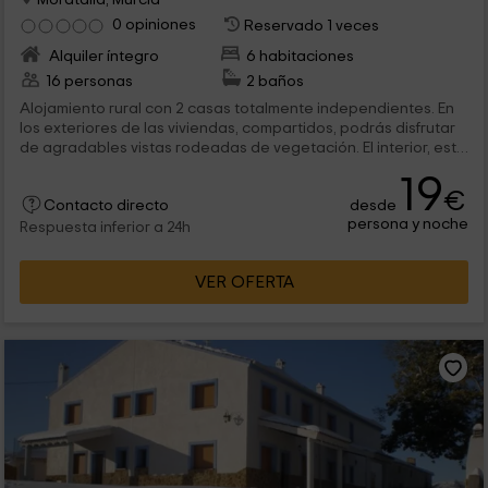
0 opiniones
Reservado 1 veces
Alquiler íntegro
6 habitaciones
16 personas
2 baños
Alojamiento rural con 2 casas totalmente independientes. En
los exteriores de las viviendas, compartidos, podrás disfrutar
de agradables vistas rodeadas de vegetación. El interior, está
decorado con todo tipo de detalles y cuenta con todo lo
19
necesario para hacer tu estancia lo más agradable posible.
€
desde
Contacto directo
persona y noche
Respuesta inferior a 24h
VER OFERTA