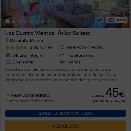
33 Fotos
Los Cuatro Vientos- Ático Solano
Moratalla, Murcia
2 opiniones
Reservado 7 veces
Alquiler íntegro
1 habitaciones
2 personas
1 baños
Disfruta de un alojamiento excepcional que te brinda un
entorno en el que desconectar rápidamente de estrés. Un
apartamento con todas las comodidades que te acerca a un
entorno natural con lugares increíbles que harán que vuelvas
45
a reconectar con la naturaleza.
€
Reserva inmediata
desde
persona y noche
Cancelación 7 días antes
20% DTO. PRÓXIMOS 7 DÍAS
VER OFERTA