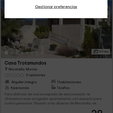
Gestionar preferencias
23 Fotos
Casa Trotamundos
Moratalla, Murcia
0 opiniones
Alquiler íntegro
1 habitaciones
4 personas
1 baños
Para disfrutar de una escapada de desconexión, te
ofrecemos este acogedor apartamento con espacio para
cuatro personas. Situado a las afueras de Moratalla, se
asienta sobre una amplia finca en la que poder disfrutar de
largos paseos rodeado completamente por la naturaleza y