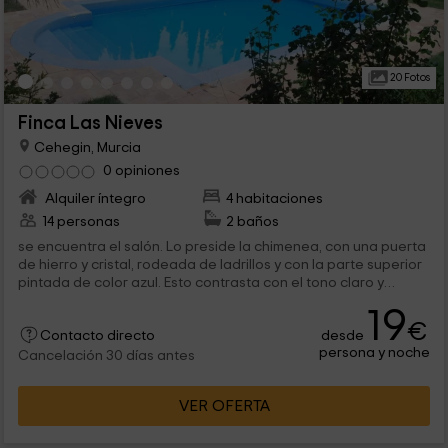
20 Fotos
Finca Las Nieves
Cehegin, Murcia
0 opiniones
Alquiler íntegro
4 habitaciones
14 personas
2 baños
se encuentra el salón. Lo preside la chimenea, con una puerta
de hierro y cristal, rodeada de ladrillos y con la parte superior
pintada de color azul. Esto contrasta con el tono claro y
marrón del resto...
19
€
desde
Contacto directo
persona y noche
Cancelación 30 días antes
VER OFERTA