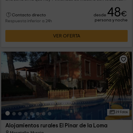
comodidades, cada una de ellas con espacio para2 personas
48
y con todas las comodidades en su interior. Es un espacio lleno
€
desde
de encanto. ¡Te esperamos!
Contacto directo
persona y noche
Respuesta inferior a 24h
VER OFERTA
29 Fotos
Alojamientos rurales El Pinar de la Loma
Moratalla, Murcia