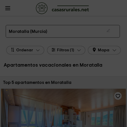
CasasRurales.net
Casas Rurales
Apartamentos
Apartamentos Murcia
Apartamentos Moratalla
Apartamentos de alquiler en Moratalla
Moratalla (Murcia)
Ordenar
Filtros (1)
Mapa
Apartamentos vacacionales en Moratalla
Ordenar por:
Top 5 apartamentos en Moratalla