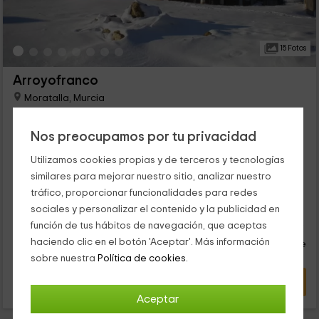
15 Fotos
Arroyofranco
Moratalla, Murcia
0 opiniones
Alquiler íntegro
10 habitaciones
Nos preocupamos por tu privacidad
22 personas
4 baños
Utilizamos cookies propias y de terceros y tecnologías
Complejo rural pensado para todo tipo de públicos que estén
similares para mejorar nuestro sitio, analizar nuestro
buscando disfrutar de la naturaleza y de la tranquilidad que
tráfico, proporcionar funcionalidades para redes
ofrece el medio rural. Las viviendas son totalmente
independientes y todas ellas disponen de calefacción.
sociales y personalizar el contenido y la publicidad en
23
€
función de tus hábitos de navegación, que aceptas
desde
Contacto directo
haciendo clic en el botón 'Aceptar'. Más información
persona y noche
Respuesta superior a 72h
sobre nuestra
Política de cookies.
VER OFERTA
Aceptar