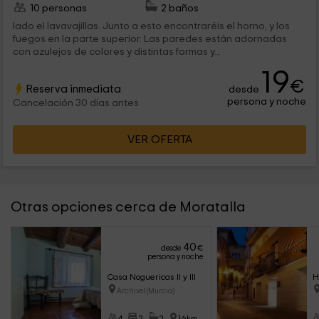
10 personas
2 baños
lado el lavavajillas. Junto a esto encontraréis el horno, y los
fuegos en la parte superior. Las paredes están adornadas
con azulejos de colores y distintas formas y...
19
€
Reserva inmediata
desde
persona y noche
Cancelación 30 días antes
VER OFERTA
Otras opciones cerca de Moratalla
40
desde
€
persona y noche
Casa Noguericas II y III
H
Archivel (Murcia)
4
2
2
16km