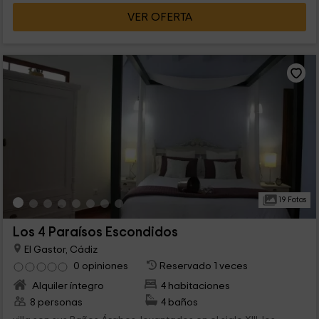
VER OFERTA
19 Fotos
Los 4 Paraísos Escondidos
El Gastor, Cádiz
0 opiniones
Reservado 1 veces
Alquiler íntegro
4 habitaciones
8 personas
4 baños