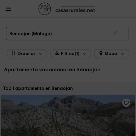
CasasRurales.net
Casas Rurales
Apartamentos
Apartamentos Andalucía
Apartamentos Málaga
Apartamentos Benaojan
Apartamento de alquiler en Benaojan
Benaojan (Málaga)
Ordenar
Filtros (1)
Mapa
Apartamento vacacional en Benaojan
Ordenar por:
Top 1 apartamento en Benaojan