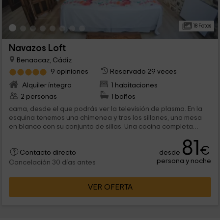
18 Fotos
Navazos Loft
Benaocaz, Cádiz
9 opiniones
Reservado 29 veces
Alquiler íntegro
1 habitaciones
2 personas
1 baños
cama, desde el que podrás ver la televisión de plasma. En la
esquina tenemos una chimenea y tras los sillones, una mesa
en blanco con su conjunto de sillas. Una cocina completa
comunicada con...
81
€
desde
Contacto directo
persona y noche
Cancelación 30 días antes
VER OFERTA