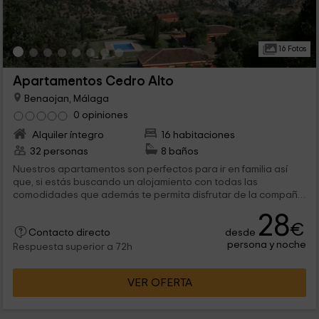
16 Fotos
Apartamentos Cedro Alto
Benaojan, Málaga
0 opiniones
Alquiler íntegro
16 habitaciones
32 personas
8 baños
Nuestros apartamentos son perfectos para ir en familia así
que, si estás buscando un alojamiento con todas las
comodidades que además te permita disfrutar de la compañía
de los seres queridos, has encontrado el lugar adecuado.
28
Tienes muchas posibilidades para elegir; 8 apartamentos
€
desde
para 4 personas como máximo. Y con zonas comunes como la
Contacto directo
persona y noche
piscina y el parking..¡no se puede pedir más!
Respuesta superior a 72h
VER OFERTA