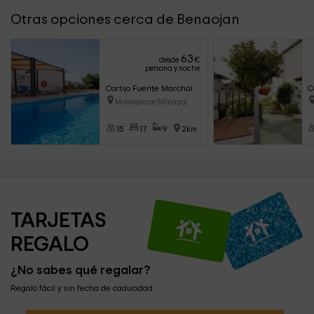
Otras opciones cerca de Benaojan
63
desde
€
persona y noche
Cortijo Fuente Marchal
C
Montejaque (Málaga)
15
17
9
2km
TARJETAS 
REGALO
¿No sabes qué regalar?
Regalo fácil y sin fecha de caducidad