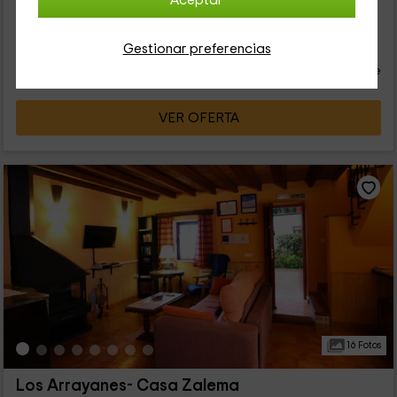
Aceptar
elementos sanitarios básicos de aseo. El equipamiento...
28
€
Gestionar preferencias
desde
Contacto directo
persona y noche
Cancelación 30 días antes
VER OFERTA
16 Fotos
Los Arrayanes- Casa Zalema