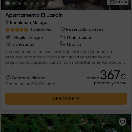
23 Fotos
Apartamento El Jardín
Benalauria, Málaga
1 opiniones
Reservado 2 veces
Alquiler íntegro
1 habitaciones
3 personas
1 baños
se conservan resquicios en los Jardines de Cuenca, un
precioso recorrido público con tupida vegetación que
proporciona agradecidas sombras al visitante en las épocas
más calurosas del...
367
€
desde
Contacto directo
persona y noche
Cancelación 30 días antes
VER OFERTA