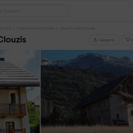
sta azul
Casas Rurales Altos Alpes
Casas Rurales Vallouise
Clouzis
Compartir