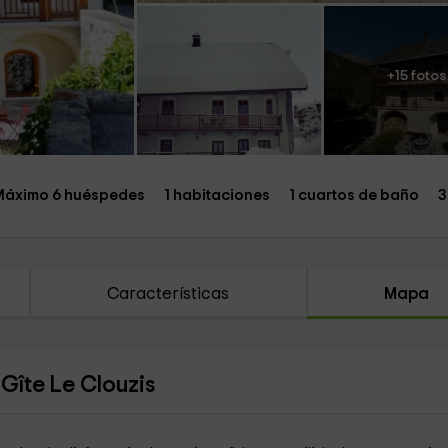
+15 fotos
Máximo 6 huéspedes
1 habitaciones
1 cuartos de baño
3
Características
Mapa
Gîte Le Clouzis