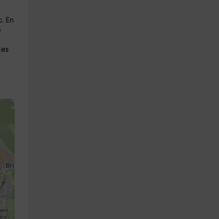
. En
o
tes