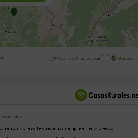
s
)
Compartir ubicación
Generar r
©
OpenStreetMap
contri
y servicios
jamientos. Por eso te ofrecemos siempre el mejor precio.