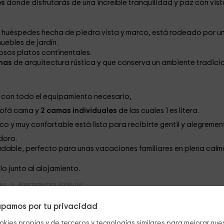
es
donde disfrutarás de una increíble tranquilidad y paz con vist
 huéspedes hecha de piedra vista y marco, está rodeado por u
ebles de jardín.
osos platos continentales.
onas
de arquitectura rústica y que conserva un ambiente tradici
con todo el equipamiento necesario,
 sofá cama
y
2 camas individuales
de las cuales 1 es litera.
o y muy confortable está listo para recibirte gentil y alegremen
doro.
able, perfecto para unas vacaciones familiares en plena calm
lo junto al alojamiento.
pes
Apartamentos Vallouise
pamos por tu privacidad
okies propias y de terceros y tecnologías similares para mejorar nuest