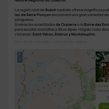
Naturel Régional du Queyras.
La región rural de
Buëch
también ofrece magníficos pais
lac de Serre-Ponçon
encontrará una gran variedad d
piragüismo.
Si miras los acantilados
de Orpierre
o la
Barre des Ecr
para escalar montañas y Altos Alpes. Hágalo todo durant
visitando:
Saint-Véran, Embrun y Montdauphin.
Casas Rurales Altos Alpes
Casas Rurales Vallouise
+
−
Le Clot
Vallouis
Envi