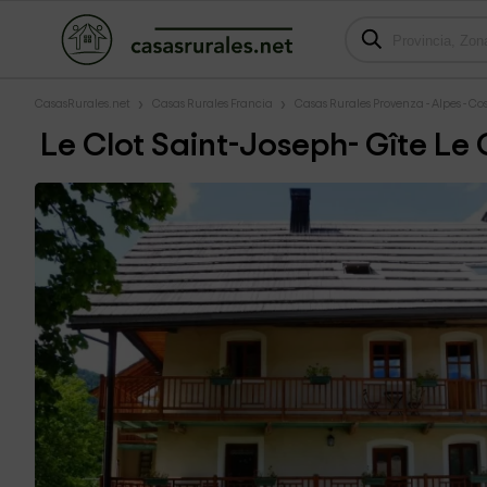
CasasRurales.net
Casas Rurales Francia
Casas Rurales Provenza - Alpes - Co
Le Clot Saint-Joseph- Gîte Le 