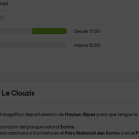
squí
s
Desde 17:00
Hasta 10:00
 Le Clouzis
os al magnífico departamento de
Hautes-Alpes
para que tengas la
l corazón del parque natural
Ecrins
.
 una caminata
o bicicleta
en el
Parc National des Ecrins
o en el
P