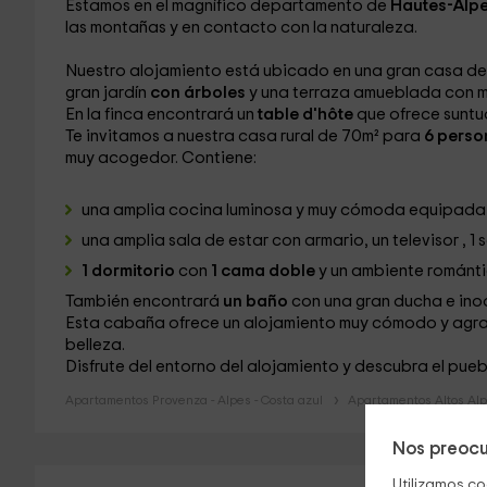
Estamos en el magnífico departamento de
Hautes-Alp
las montañas y en contacto con la naturaleza.
Nuestro alojamiento está ubicado en una gran casa de
gran jardín
con árboles
y una terraza
amueblada con mu
En la finca encontrará un
table d'hôte
que ofrece suntu
Te invitamos a nuestra casa rural de 70m² para
6 pers
muy acogedor. Contiene:
una amplia cocina luminosa y muy cómoda equipada 
una amplia sala de estar con armario, un televisor
, 1
1 dormitorio
con
1 cama doble
y un ambiente romántic
También encontrará
un baño
con una gran ducha e ino
Esta cabaña ofrece un alojamiento muy cómodo y agrad
belleza.
Disfrute del entorno del alojamiento y descubra el pueb
Apartamentos Provenza - Alpes - Costa azul
Apartamentos Altos Al
Nos preocu
Utilizamos co