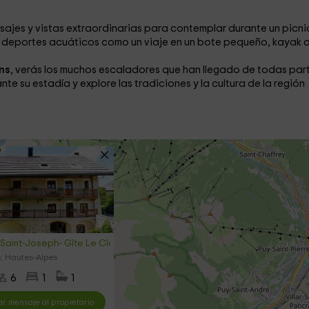
ajes y vistas extraordinarias para contemplar durante un picnic
e deportes acuáticos
como un viaje en un bote pequeño, kayak 
ins
, verás los muchos escaladores que han llegado de todas par
e su estadía y explore las tradiciones y la cultura de la región
 Saint-Joseph- Gîte Le Clouzis
e, Hautes-Alpes
6
1
1
ar mensaje al propietario