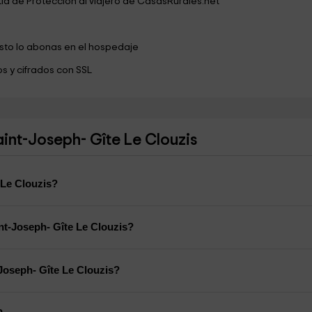
tía de Protección al viajero de CasasRurales.net
esto lo abonas en el hospedaje
s y cifrados con SSL
int-Joseph- Gîte Le Clouzis
 Le Clouzis?
t-Joseph- Gîte Le Clouzis?
 y salida de Le Clot Saint-Joseph- Gîte Le Clouzis?