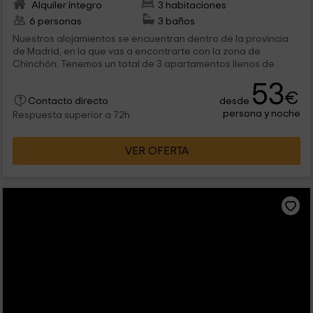
Alquiler íntegro
3 habitaciones
6 personas
3 baños
Nuestros alojamientos se encuentran dentro de la provincia
de Madrid, en la que vas a encontrarte con la zona de
Chinchón. Tenemos un total de 3 apartamentos llenos de
encanto para que te sientas como en casa y puedas disfrutar
53
de la tranquilidad de sus estancias. Cada una de las 3
€
desde
viviendas, tiene espacio para 2 personas, y tiene en el interior,
Contacto directo
persona y noche
entre otras comodidades, un jacuzzi y terraza con las mejores
Respuesta superior a 72h
vistas de la Plaza Mayor.
VER OFERTA