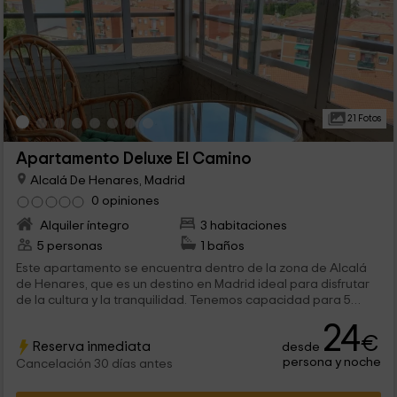
21 Fotos
Apartamento Deluxe El Camino
Alcalá De Henares, Madrid
0 opiniones
Alquiler íntegro
3 habitaciones
5 personas
1 baños
Este apartamento se encuentra dentro de la zona de Alcalá
de Henares, que es un destino en Madrid ideal para disfrutar
de la cultura y la tranquilidad. Tenemos capacidad para 5
personas en el interior que van a encontrar espacios
24
funcionales y llenos de comodidades, así como una terraza
€
Reserva inmediata
desde
con vistas.
persona y noche
Cancelación 30 días antes