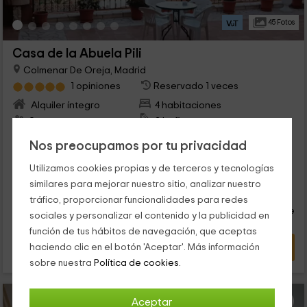
45 Fotos
Casa de la Abuela Pili
Colmenar De Oreja, Madrid
1 opiniones
Reservado 1 veces
Alquiler íntegro
4 habitaciones
9 personas
2 baños
Esta preciosa casa dividida en 2 apartamentos se encuentra
Nos preocupamos por tu privacidad
en Colmenar de Oreja, en la provincia de Madrid. Tendrás
unas vacaciones tranquilas en nuestros apartamentos de
Utilizamos cookies propias y de terceros y tecnologías
estilo tradicional que alojan hasta 9 huéspedes. Está casa
42
similares para mejorar nuestro sitio, analizar nuestro
está situada muy cerca de algunos de los pueblos más
€
Reserva inmediata
desde
bonitos de Madrid: Chinchón y Aranjuez.
tráfico, proporcionar funcionalidades para redes
persona y noche
Cancelación 7 días antes
sociales y personalizar el contenido y la publicidad en
función de tus hábitos de navegación, que aceptas
VER OFERTA
haciendo clic en el botón 'Aceptar'. Más información
sobre nuestra
Política de cookies.
Aceptar