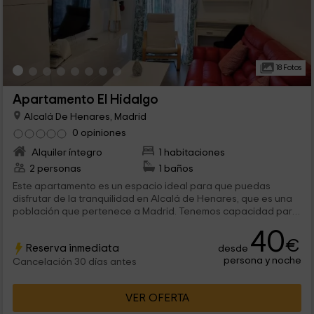
18 Fotos
Apartamento El Hidalgo
Alcalá De Henares, Madrid
0 opiniones
Alquiler íntegro
1 habitaciones
2 personas
1 baños
Este apartamento es un espacio ideal para que puedas
disfrutar de la tranquilidad en Alcalá de Henares, que es una
población que pertenece a Madrid. Tenemos capacidad para
2 personas que van a encontrar en el interior estancias
40
cómodas y perfectamente equipadas para que te sientas
€
Reserva inmediata
desde
como en casa.
persona y noche
Cancelación 30 días antes
VER OFERTA