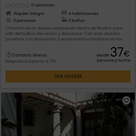
0 opiniones
Alquiler íntegro
6 habitaciones
11 personas
3 baños
Chinchón es un destino estupendo dentro de Madrid, para
salir del bullicio del centro y descansar. Con este objetivo
ponemos a tu disposición 3 apartamentos familiares en los
que l ambiente hogareño atrapa. Con madera como elemento
37
principal los espacios se reparten aprovechando al máximo la
€
desde
superficie. Te sentirás como en tu propia casa.
Contacto directo
persona y noche
Respuesta superior a 72h
VER OFERTA