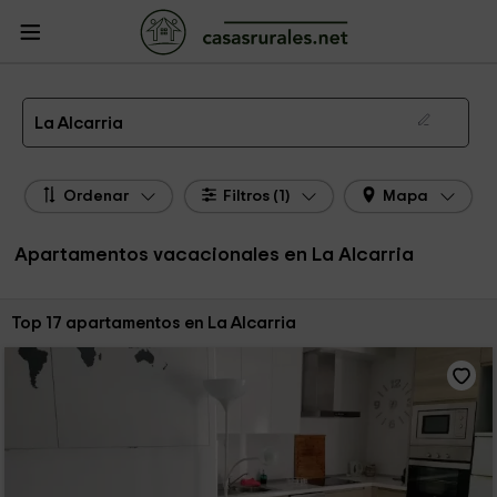
CasasRurales.net
Casas Rurales
Apartamentos
Apartamentos La Alcarria
Apartamentos de alquiler en La Alcarria
La Alcarria
Ordenar
Filtros (1)
Mapa
Apartamentos vacacionales en La Alcarria
Ordenar por:
Top 17 apartamentos en La Alcarria