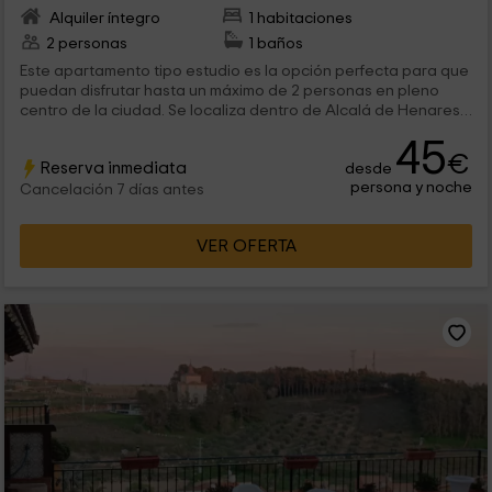
Alquiler íntegro
1 habitaciones
2 personas
1 baños
Este apartamento tipo estudio es la opción perfecta para que
puedan disfrutar hasta un máximo de 2 personas en pleno
centro de la ciudad. Se localiza dentro de Alcalá de Henares,
un rincón de la Comunidad de Madrid donde vas a poder
45
disfrutar de una jornada de turismo rural perfecta y completa.
€
Reserva inmediata
desde
persona y noche
Cancelación 7 días antes
VER OFERTA