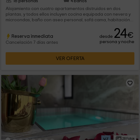
16 personas
4 baños
Alojamiento con cuatro apartamentos distruidos en dos
plantas, y todos ellos incluyen cocina equipada con nevera y
microondas, baño con aseo personal, sofá cama, habitación
privada con cama doble, Smart TV y Wi-Fi, y un balcón o
24
terraza con vistas al casco historico de Alcalá de Henares en
€
Reserva inmediata
desde
la Plaza de Cervantes.
persona y noche
Cancelación 7 días antes
VER OFERTA
28 Fotos