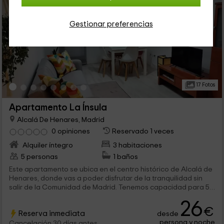
Gestionar preferencias
17 Fotos
Apartamento La Ínsula
Alcalá De Henares, Madrid
0 opiniones
Reservado 1 veces
Alquiler íntegro
3 habitaciones
5 personas
1 baños
Este apartamento se ubica en el centro histórico de Alcalá de
Henares, donde vas a poder disfrutar de la tranquilidad sin
salir de la Comunidad de Madrid. Tenemos capacidad para 5
personas que van a encontrar espacios agradables llenos de
26
elementos funcionales que te harán sentir como en casa.
€
Reserva inmediata
desde
persona y noche
Cancelación 30 días antes