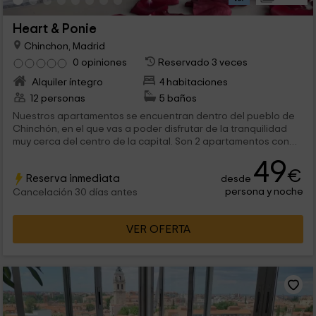
Heart & Ponie
Chinchon, Madrid
0 opiniones
Reservado 3 veces
Alquiler íntegro
4 habitaciones
12 personas
5 baños
Nuestros apartamentos se encuentran dentro del pueblo de
Chinchón, en el que vas a poder disfrutar de la tranquilidad
muy cerca del centro de la capital. Son 2 apartamentos con
encanto, pensados para 4 o 6 personas, que disfrutarán de
49
todo tipo de comodidades en el interior. ¡Te esperamos!
€
Reserva inmediata
desde
persona y noche
Cancelación 30 días antes
VER OFERTA