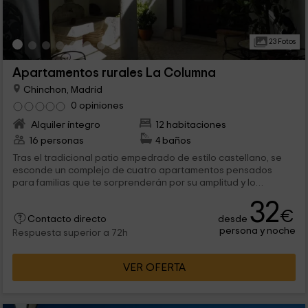
23 Fotos
Apartamentos rurales La Columna
Chinchon, Madrid
0 opiniones
Alquiler íntegro
12 habitaciones
16 personas
4 baños
Tras el tradicional patio empedrado de estilo castellano, se
esconde un complejo de cuatro apartamentos pensados
para familias que te sorprenderán por su amplitud y lo
completo de sus estancias. En colores pastel, sus paredes
32
evocan un ambiente hogareño y tradicional que, en
€
desde
comparación con la madera dejan espacios perfectos para el
Contacto directo
persona y noche
descanso de toda la familia. Además, para tomar el sol, o el
Respuesta superior a 72h
aire, siempre puedes salir a la terraza, a la que accederás a
través de unas escaleras con detalles como las vasijas de
VER OFERTA
barro tradicionales.