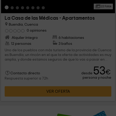
22 Fotos
La Casa de las Médicas - Apartamentos
Buendia, Cuenca
0 opiniones
Alquiler íntegro
6 habitaciones
12 personas
3 baños
Uno de los pueblos con más turismo de la provincia de Cuenca
es Buendía, un rincón en el que la oferta de actividades es muy
amplia, y donde estamos seguros de que lo vas a pasar en
grande. En este espacio tenemos capacidad para 12
53
personas repartidas en 3 alojamientos para 4 personas que
€
desde
van a hacer que os sintáis como en casa.
Contacto directo
persona y noche
Respuesta superior a 72h
VER OFERTA