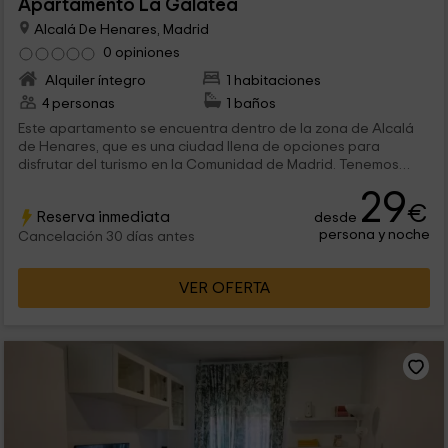
Apartamento La Galatea
Alcalá De Henares, Madrid
0 opiniones
Alquiler íntegro
1 habitaciones
4 personas
1 baños
Este apartamento se encuentra dentro de la zona de Alcalá
de Henares, que es una ciudad llena de opciones para
disfrutar del turismo en la Comunidad de Madrid. Tenemos
capacidad para 4 personas en el interior de este
29
apartamento que además, dispone de un dormitorio y un
€
Reserva inmediata
desde
salón con un amplio sofá cama doble.
persona y noche
Cancelación 30 días antes
VER OFERTA