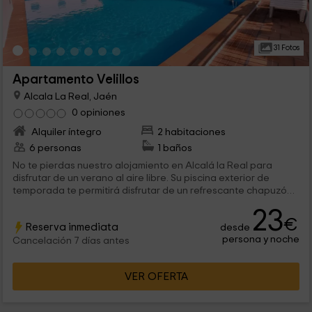
31 Fotos
Apartamento Velillos
Alcala La Real, Jaén
0 opiniones
Alquiler íntegro
2 habitaciones
6 personas
1 baños
No te pierdas nuestro alojamiento en Alcalá la Real para
disfrutar de un verano al aire libre. Su piscina exterior de
temporada te permitirá disfrutar de un refrescante chapuzón
antes del almuerzo o al volver de tu excursión. Con espacio
23
para sombrillas disonible, escoge la franja del día que
€
Reserva inmediata
desde
prefieras y comparte junto con el resto de huéspedes una
persona y noche
amplia piscina al aire libre.
Cancelación 7 días antes
VER OFERTA