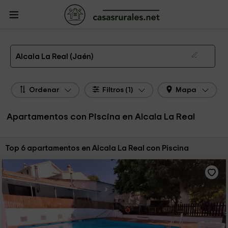
CasasRurales.net
Casas Rurales
Apartamentos
Apartamentos Andalucía
Apartamentos Jaén
Apartamentos Alcala La Real
Los 6 MEJORES Apartamentos con Piscina en Alcala La Real de alquiler de 2026
Alcala La Real (Jaén)
Ordenar
Filtros (1)
Mapa
Apartamentos con Piscina en Alcala La Real
Ordenar por:
Top 6 apartamentos en Alcala La Real con Piscina