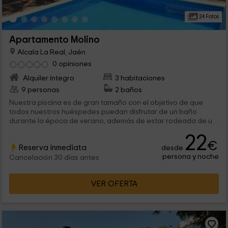
24 Fotos
Apartamento Molino
Alcala La Real, Jaén
0 opiniones
Alquiler íntegro
3 habitaciones
9 personas
2 baños
Nuestra piscina es de gran tamaño con el objetivo de que
todos nuestros huéspedes puedan disfrutar de un baño
durante la época de verano, además de estar rodeada de un
solarium equipado.
22
€
Reserva inmediata
desde
persona y noche
Cancelación 30 días antes
VER OFERTA