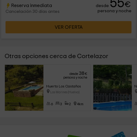
55
estancias interiores e instalaciones exteriores como la
€
Reserva inmediata
desde
piscina.
persona y noche
Cancelación 30 días antes
VER OFERTA
Otras opciones cerca de Cortelazor
38
desde
€
persona y noche
Huerto Los Castaños
N
Los Marines (Huelva)
6
3
2
4km