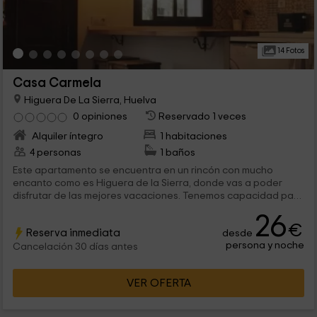
14 Fotos
Casa Carmela
Higuera De La Sierra, Huelva
0 opiniones
Reservado 1 veces
Alquiler íntegro
1 habitaciones
4 personas
1 baños
Este apartamento se encuentra en un rincón con mucho
encanto como es Higuera de la Sierra, donde vas a poder
disfrutar de las mejores vacaciones. Tenemos capacidad para
2 personas, aunque existe un sofá cama para ampliar la
26
capacidad hasta 4 personas. Estamos seguros de que te va a
€
Reserva inmediata
desde
encantar.
persona y noche
Cancelación 30 días antes
VER OFERTA