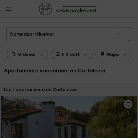
CasasRurales.net
Casas Rurales
Apartamentos
Apartamentos Andalucía
Apartamentos Huelva
Apartamentos Cortelazor
Apartamento de alquiler en Cortelazor
Cortelazor (Huelva)
Ordenar
Filtros (1)
Mapa
Apartamento vacacional en Cortelazor
Ordenar por:
Top 1 apartamento en Cortelazor