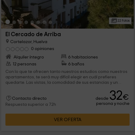
22 Fotos
El Cercado de Arriba
Cortelazor, Huelva
0 opiniones
Alquiler íntegro
6 habitaciones
12 personas
6 baños
Con lo que te ofrecen tanto nuestros estudios como nuestros
apartamentos, te será muy difícil elegir en cuál prefieres
quedarte. Las vistas, la comodidad de sus estancias y un
completo conjunto de elementos que aportan funcionalidad,
32
hacen de estos alojamientos la opción perfecta si viajas a
€
desde
Huelva.
Contacto directo
persona y noche
Respuesta superior a 72h
VER OFERTA