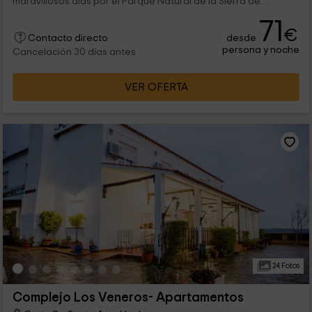
maravillosos días por el Parque Natural de la Sierra de
Aracena y los Picos de Aroche, localizado en la zona norte de
71
Huelva y, concretamente, en el pueblo de Galaroza.
€
desde
Contacto directo
persona y noche
Cancelación 30 días antes
VER OFERTA
24 Fotos
Complejo Los Veneros- Apartamentos