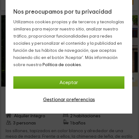
Nos preocupamos por tu privacidad
Utilizamos cookies propias y de terceros y tecnologías
similares para mejorar nuestro sitio, analizar nuestro
tráfico, proporcionar funcionalidades para redes
sociales y personalizar el contenido y la publicidad en
función de tus hábitos de navegación, que aceptas
haciendo clic en el botón 'Aceptar'. Más información
sobre nuestra
Política de cookies.
27 Fotos
Aceptar
Villa Superior II
Gestionar preferencias
Aracena, Huelva
0 opiniones
Alquiler íntegro
2 habitaciones
3 personas
1 baños
los sillones, tapizados en color blanco y alrededor de una
mesa de madera. Frente a ellos, la chimenea de leña, de estilo