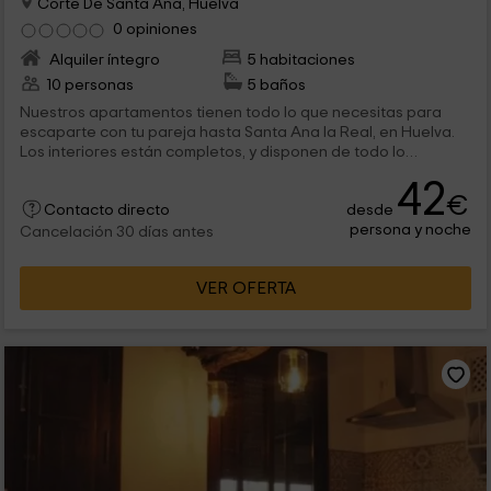
Corte De Santa Ana, Huelva
0 opiniones
Alquiler íntegro
5 habitaciones
10 personas
5 baños
Nuestros apartamentos tienen todo lo que necesitas para
escaparte con tu pareja hasta Santa Ana la Real, en Huelva.
Los interiores están completos, y disponen de todo lo
necesario para disfrutar del día a día. Además de la
42
habitación de matrimonio y el salón comedor, junto a la cocina,
€
desde
una terraza te está esperando. Y como forma parte de un
Contacto directo
persona y noche
complejo, hay instalaciones que se comparten entre todos
Cancelación 30 días antes
nuestros huéspedes, como el gimnasio, las salas de juegos y
reunión o la piscina.
VER OFERTA