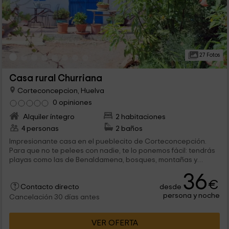
27 Fotos
Casa rural Churriana
Corteconcepcion, Huelva
0 opiniones
Alquiler íntegro
2 habitaciones
4 personas
2 baños
Impresionante casa en el pueblecito de Corteconcepción.
Para que no te pelees con nadie, te lo ponemos fácil: tendrás
playas como las de Benaldamena, bosques, montañas y
ciudades muy cerca, como pueden ser Huelva, Málaga o
36
Granada. Contarás con 2 dormitorios de tipo doble, enormes
€
desde
espacios comunes en sus salones y porches, barbacoa, sillas
Contacto directo
persona y noche
para tomar el sol y piscinas. ¿Se puede pedir más?
Cancelación 30 días antes
VER OFERTA