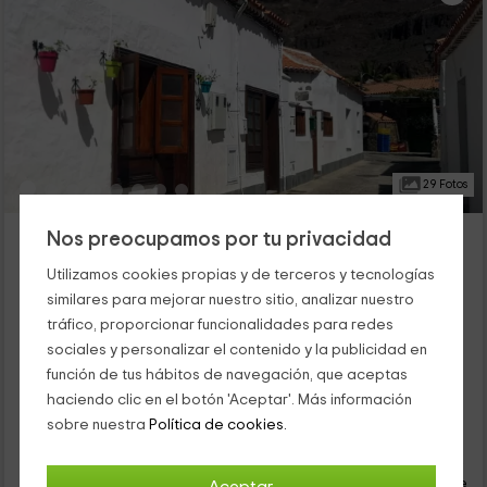
29 Fotos
Casita Saro 4B
Nos preocupamos por tu privacidad
Fataga, Gran Canaria
Utilizamos cookies propias y de terceros y tecnologías
0 opiniones
similares para mejorar nuestro sitio, analizar nuestro
Alquiler íntegro
1 habitaciones
tráfico, proporcionar funcionalidades para redes
3 personas
1 baños
sociales y personalizar el contenido y la publicidad en
Este apartamento rural está situado en Fataga, en el interior
función de tus hábitos de navegación, que aceptas
de la isla de Gran Canaria. Es un alojamiento con capacidad
haciendo clic en el botón 'Aceptar'. Más información
para 3 inquilinos, con un dormitorio doble y un aseo privado. En
sobre nuestra
Política de cookies.
la parte superior hay una terraza con un jacuzzi al aire libre,
27
tumbonas y una zona de sombra.
€
desde
Contacto directo
persona y noche