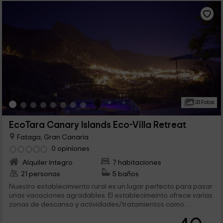
33 Fotos
EcoTara Canary Islands Eco-Villa Retreat
Fataga, Gran Canaria
0 opiniones
Alquiler íntegro
7 habitaciones
21 personas
5 baños
Nuestro establecimiento rural es un lugar perfecto para pasar
unas vacaciones agradables. El establecimeinto ofrece varias
zonas de descanso y actividades/tratamientos como
sesiones de yoga, meditación y masajes. Dispone d euna casa
completamente equipada con capacidad para 12 personas, 2