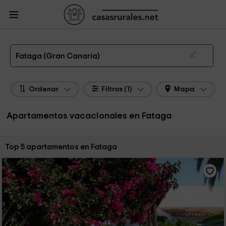
CasasRurales.net
Casas Rurales
Apartamentos
Apartamentos Canarias
Apartamentos Gran Canaria
Apartamentos Fataga
Apartamentos de alquiler en Fataga
Fataga (Gran Canaria)
Ordenar
Filtros (1)
Mapa
Apartamentos vacacionales en Fataga
Ordenar por:
Top 5 apartamentos en Fataga