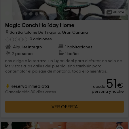
23 Fotos
Magic Conch Holiday Home
San Bartolome De Tirajana, Gran Canaria
0 opiniones
Alquiler íntegro
1 habitaciones
2 personas
1 baños
nos dirige a la terraza, un lugar ideal para disfrutar, no solo de
las vistas a las calles del pueblo, sino también para
contemplar el paisaje de montaña, todo ello mientras
desayunas o comes en...
51
€
Reserva inmediata
desde
persona y noche
Cancelación 30 días antes
VER OFERTA