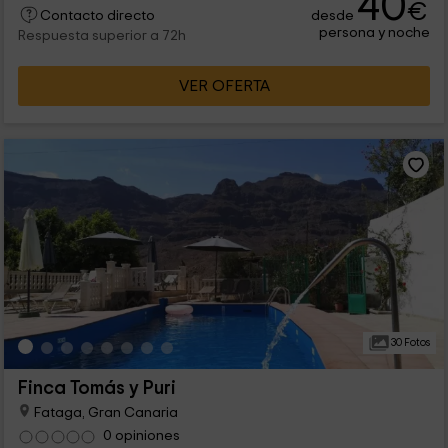
40
€
desde
bungalows, también completamente equipados y un estudio
Contacto directo
persona y noche
muy acogedor y romántico.
Respuesta superior a 72h
VER OFERTA
30 Fotos
Finca Tomás y Puri
Fataga, Gran Canaria
0 opiniones