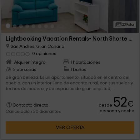
23 Fotos
Lightbooking Vacation Rentals- North Shorte Bajo B
San Andres, Gran Canaria
0 opiniones
Alquiler íntegro
1 habitaciones
2 personas
1 baños
de gran belleza. Es un apartamento, situado en el centro del
pueblo, con un interior lleno de encanto rural, con sus suelos y
techos de madera, y de espacios de gran amplitud,
ofreciendo un cómodo lugar para...
52
€
desde
Contacto directo
persona y noche
Cancelación 30 días antes
VER OFERTA