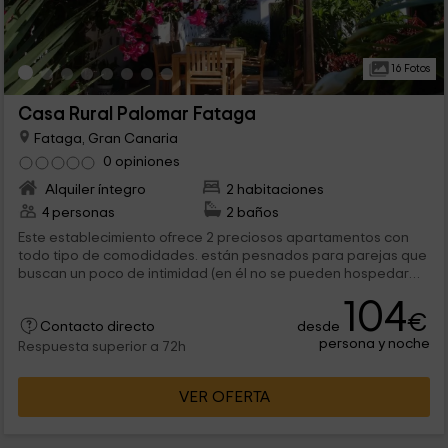
16 Fotos
Casa Rural Palomar Fataga
Fataga, Gran Canaria
0 opiniones
Alquiler íntegro
2 habitaciones
4 personas
2 baños
Este establecimiento ofrece 2 preciosos apartamentos con
todo tipo de comodidades. están pesnados para parejas que
buscan un poco de intimidad (en él no se pueden hospedar
niños). Cada apartamento dispone de una cocina muy útil con
104
todo tipo de comodidades, un baño amplio de diseño con
€
desde
ducha, una pequeña sala de estar con TV. En el exterior
Contacto directo
persona y noche
contaremos con varias zonas ajardinadas donde relajarnos al
Respuesta superior a 72h
sol canario. Todas las estancias cuentan con conexión a
internet.
VER OFERTA