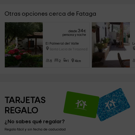
Otras opciones cerca de Fataga
34
desde
€
persona y noche
El Palmeral del Valle
L
Santa Lucia de Tirajana (Gran
5
2
1
4km
TARJETAS 
REGALO
¿No sabes qué regalar?
Regalo fácil y sin fecha de caducidad