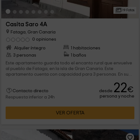
19 Fotos
Casita Saro 4A
Fataga, Gran Canaria
0 opiniones
Alquiler íntegro
1 habitaciones
3 personas
1 baños
Este apartamento guarda todo el encanto rural que envuelve
al pueblo de Fataga, en la isla de Gran Canaria. Este
apartamento cuenta con capacidad para 3 personas. En su
interior hay un dormitorio doble, y un cuarto de baño.
22
Subiendo arriba podréis disfrutar de una terraza.
€
desde
Contacto directo
persona y noche
Respuesta inferior a 24h
VER OFERTA