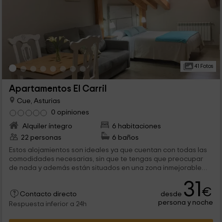
41 Fotos
Apartamentos El Carril
Cue, Asturias
0 opiniones
Alquiler íntegro
6 habitaciones
22 personas
6 baños
Estos alojamientos son ideales ya que cuentan con todas las
comodidades necesarias, sin que te tengas que preocupar
de nada y además están situados en una zona inmejorable
para disfrutar de tus vacaciones. Contarás con la amabilidad
31
de los dueños que estarán dispuestos a ayudarte y ofrecerte
€
desde
toda la información que necesites.
Contacto directo
persona y noche
Respuesta inferior a 24h