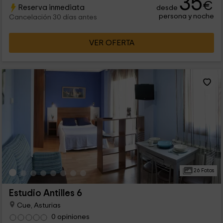
35
€
Reserva inmediata
desde
encanto que le da el spa interior es una gozada para los
persona y noche
amantes de la tranquilidad; unas zonas comunes a todos.
Cancelación 30 días antes
VER OFERTA
26 Fotos
Estudio Antilles 6
Cue, Asturias
0 opiniones