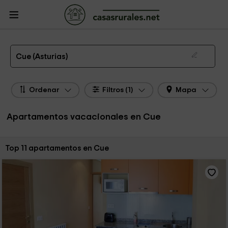
CasasRurales.net
Casas Rurales
Apartamentos
Apartamentos Asturias
Apartamentos Cue
Apartamentos de alquiler en Cue
Cue (Asturias)
Ordenar
Filtros (1)
Mapa
Apartamentos vacacionales en Cue
Ordenar por:
Top 11 apartamentos en Cue