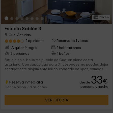
33 Fotos
Estudio Sablón 3
Cue, Asturias
1 opiniones
Reservado 1 veces
Alquiler íntegro
1 habitaciones
3 personas
1 baños
Estudio en el bellísimo pueblo de Cue, en plena costa
asturiana. Con capacidad para 3 huéspedes, no puedes dejar
escapar este alojamiento idílico, rodeado de spas, campos de
golf, playas y ambiente urbano agradable. Vacaciones rurales
33
con todo el equipamiento y cónfort.
€
Reserva inmediata
desde
persona y noche
Cancelación 7 días antes
VER OFERTA