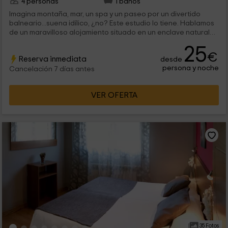
4 personas
1 baños
Imagina montaña, mar, un spa y un paseo por un divertido
balneario...suena idílico, ¿no? Este estudio lo tiene. Hablamos
de un maravilloso alojamiento situado en un enclave natural
inmejorable. Cuenta con playas a menos de 10 minutos, spa
25
con todo tipo de lujos como jacuzzi o baño turco y con puerto
€
Reserva inmediata
desde
deportivo. Con decoración moderna pero atrayente, te
persona y noche
encantará este bonito loft de 2 camas simples y sofá-cama
Cancelación 7 días antes
para los peques. Con Wi-Fi gratuito para que te conectes y
des envidia a tus amigos, y calefacción con radiadores para
VER OFERTA
que nunca pases frío. Una estancia rural de lo más
recomendable.
35 Fotos