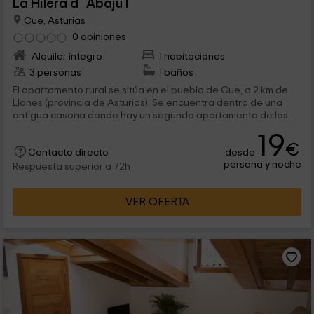
La Hilera d´Abaju I
Cue, Asturias
0 opiniones
Alquiler íntegro
1 habitaciones
3 personas
1 baños
El apartamento rural se sitúa en el pueblo de Cue, a 2 km de
Llanes (provincia de Asturias). Se encuentra dentro de una
antigua casona donde hay un segundo apartamento de los
mismos propietarios. Está preparado con todo lo necesario
19
para disfrutar de largas estancias.
€
desde
Contacto directo
persona y noche
Respuesta superior a 72h
VER OFERTA