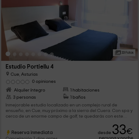
33 Fotos
Estudio Portiellu 4
Cue, Asturias
0 opiniones
Alquiler íntegro
1 habitaciones
3 personas
1 baños
Inmejorable estudio localizado en un complejo rural de
ensueño, en Cue, muy próximo a la sierra del Cuera. Con spa y
cerca de un enorme campo de golf, te quedarás con este
apartamento por sus comodidades y su excelente ubicación.
33
Con conexión Wi-Fi y barbacoa.
€
Reserva inmediata
desde
persona y noche
Cancelación 7 días antes