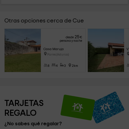
Otras opciones cerca de Cue
25
desde
€
persona y noche
Casa Maruja
V
Parres (Asturias)
8
4
3
2km
TARJETAS 
REGALO
¿No sabes qué regalar?