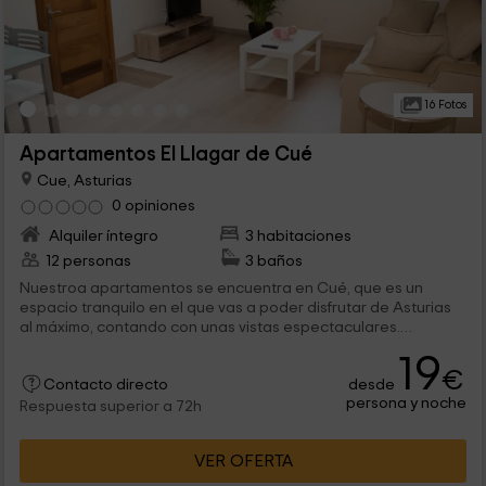
16 Fotos
Apartamentos El Llagar de Cué
Cue, Asturias
0 opiniones
Alquiler íntegro
3 habitaciones
12 personas
3 baños
Nuestroa apartamentos se encuentra en Cué, que es un
espacio tranquilo en el que vas a poder disfrutar de Asturias
al máximo, contando con unas vistas espectaculares.
Tenemos 3 apartamentos para 2 o 4 personas, que van a
19
disfrutar de todas las comodidades en el interior, para
€
desde
sentirse como en casa y aprovechar sus vacaciones. ¡Te
Contacto directo
persona y noche
esperamos!
Respuesta superior a 72h
VER OFERTA