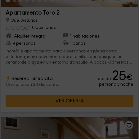
Apartamento Toro 2
Cue, Asturias
0 opiniones
Alquiler íntegro
1 habitaciones
4 personas
1 baños
Increíble apartamento para 4 personas en plena costa
asturiana, muy conveniente para familias que busquen un
verano de playa en un entorno tranquilo. A pocos kilómetros
de los conocidos Picos de Europa. Así pues estarás en un
25
entorno de mar, monumentos y montañas. Tenemos en el
€
Reserva inmediata
desde
complejo un excelente spa con todo tipo de lujos antiestrés
persona y noche
propios de la hidroterapia. Con Wi-Fi en todas las estancias
Cancelación 30 días antes
del loft, así como calefacción, para que estés siempre
calentito por si vienes en invierno. Un plan rural magnífico, ¿o
VER OFERTA
no?