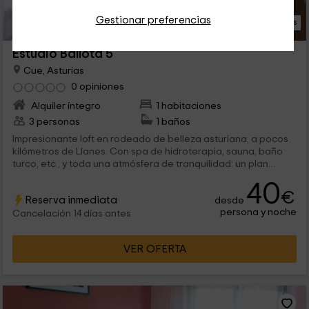
Gestionar preferencias
27 Fotos
Estudio Ballota 5
Cue, Asturias
0 opiniones
Alquiler íntegro
1 habitaciones
3 personas
1 baños
Impresionante loft en rodeado de belleza asturiana, a pocos
kilómetros de Llanes. Con spa de hidroterapia, sauna, baño
turco, etc., y toda una atmósfera de tranquilidad: un plan
perfecto para practicar senderismo. Confort y lujo en cada
40
una de sus estancias. Imperdible...
€
Reserva inmediata
desde
persona y noche
Cancelación 14 días antes
VER OFERTA