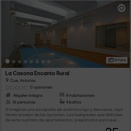
30 Fotos
La Casona Encanto Rural
Cue, Asturias
0 opiniones
Alquiler íntegro
8 habitaciones
16 personas
4 baños
Si imaginas una escapada de auténtico lujo y descanso, aquí
tienes la mejor de las opciones. Los huéspedes que disfruten
de este cuarteto de apartamentos, preparados para que
vengan hasta 4 personas a cada uno de ellos, se darán
cuenta de que el nombre que recibe la casa no es en vano. El