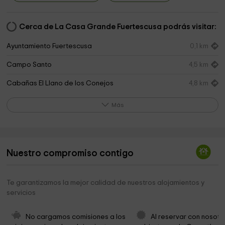
Cerca de La Casa Grande Fuertescusa podrás visitar:
Ayuntamiento Fuertescusa
0,1 km
Campo Santo
4,5 km
Cabañas El Llano de los Conejos
4,8 km
Parroquia de Santiago Apóstol Casa Rectoral
5,0 km
Más
Cementerio
5,5 km
Parroquia de San Millán
5,8 km
Nuestro compromiso contigo
Iglesia De San Millán
5,9 km
Ayuntamiento de Cañamares
5,9 km
Te garantizamos la mejor calidad de nuestros alojamientos y
servicios
Ermita de las Angustias
6,2 km
Museo Etnologico De Los Gancheros Y La Madera
6,5 km
No cargamos comisiones a los 
Al reservar con nosotr