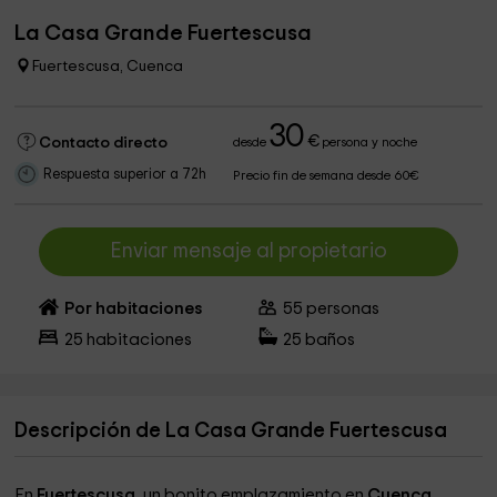
La Casa Grande Fuertescusa
Fuertescusa, Cuenca
30
€
Contacto directo
desde
persona y noche
Respuesta superior a 72h
Precio fin de semana desde 60€
Enviar mensaje al propietario
Por habitaciones
55
personas
25
habitaciones
25
baños
Descripción de La Casa Grande Fuertescusa
En
Fuertescusa
, un bonito emplazamiento en
Cuenca
,