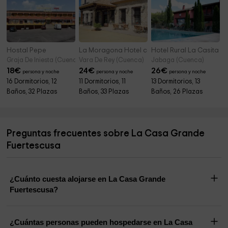
Hostal Pepe
La Moragona Hotel con Encanto
Hotel Rural La Casita d
Graja De Iniesta (Cuenca)
Vara De Rey (Cuenca)
Jabaga (Cuenca)
18
€
24
€
26
€
persona y noche
persona y noche
persona y noche
16 Dormitorios, 12
11 Dormitorios, 11
13 Dormitorios, 13
Baños, 32 Plazas
Baños, 33 Plazas
Baños, 26 Plazas
Preguntas frecuentes sobre La Casa Grande
Fuertescusa
¿Cuánto cuesta alojarse en La Casa Grande
Fuertescusa?
¿Cuántas personas pueden hospedarse en La Casa