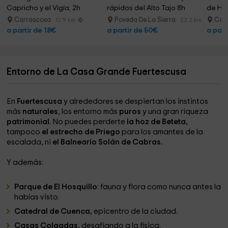
Capricho y el Vigía, 2h
rápidos del Alto Tajo 8h
de Hue
Carrascosa
Poveda De La Sierra
Car
12.9 km
22.2 km
a partir de 18€
a partir de 50€
a part
Entorno de La Casa Grande Fuertescusa
En
Fuertescusa
y alrededores se despiertan los instintos
más
naturales
, los entorno más
puros
y una gran riqueza
patrimonial
. No puedes perderte
la hoz de Beteta
,
tampoco
el estrecho de Priego
para los amantes de la
escalada, ni
el Balneario Solán de Cabras.
Y además:
Parque de El Hosquillo
: fauna y flora como nunca antes la
habías visto.
Catedral de Cuenca,
epicentro de la ciudad.
Casas Colgadas,
desafiando a la física.