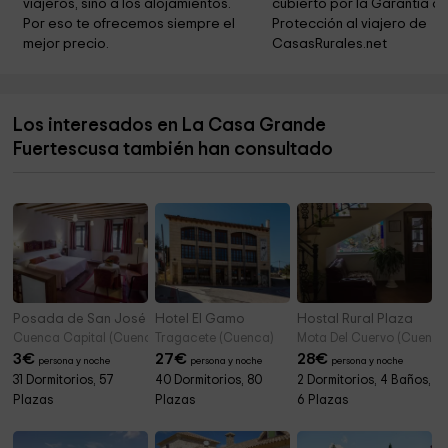
viajeros, sino a los alojamientos. 
cubierto por la Garantía de
Via Ferrata Estrecho De Priego
8,8 km
Por eso te ofrecemos siempre el 
Protección al viajero de 
mejor precio.
CasasRurales.net
Convento de San Miguel de las Victorias
9,6 km
Ayuntamiento de Fresneda de la Sierra
9,8 km
Los interesados en La Casa Grande
Iglesia de San Miguel Arcángel
10,1 km
Fuertescusa también han consultado
Ermita de San Juan Bautista
11,5 km
Posada de San José
Hotel El Gamo
Hostal Rural Plaza
Cuenca Capital (Cuenca)
Tragacete (Cuenca)
Mota Del Cuervo (Cuenca
3
€
27
€
28
€
persona y noche
persona y noche
persona y noche
31 Dormitorios, 57
40 Dormitorios, 80
2 Dormitorios, 4 Baños,
Plazas
Plazas
6 Plazas