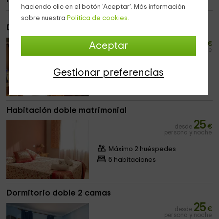
haciendo clic en el botón 'Aceptar'. Más información
sobre nuestra
Política de cookies.
Dormitorio doble con vistas
30
Aceptar
desde
€
persona y noche
Máximo 2 huéspedes
Gestionar preferencias
5 habitaciones
Habitación doble matrimonial
25
desde
€
persona y noche
Máximo 2 huéspedes
5 habitaciones
Dormitorio doble 2 camas
25
desde
€
persona y noche