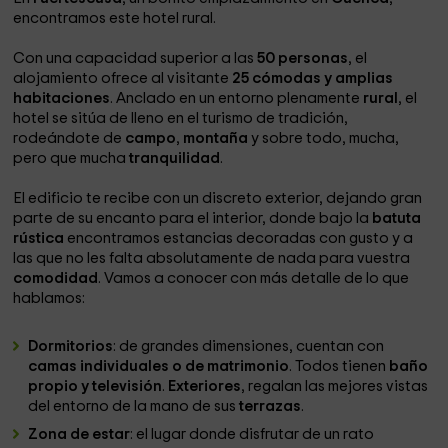
encontramos este hotel rural.
Con una capacidad superior a las
50 personas
, el
alojamiento ofrece al visitante
25 cómodas y amplias
habitaciones
. Anclado en un entorno plenamente
rural
, el
hotel se sitúa de lleno en el turismo de tradición,
rodeándote de
campo
,
montaña
y sobre todo, mucha,
pero que mucha
tranquilidad
.
El edificio te recibe con un discreto exterior, dejando gran
parte de su encanto para el interior, donde bajo la
batuta
rústica
encontramos estancias decoradas con gusto y a
las que no les falta absolutamente de nada para vuestra
comodidad
. Vamos a conocer con más detalle de lo que
hablamos:
Dormitorios
: de grandes dimensiones, cuentan con
camas individuales o de matrimonio
. Todos tienen
baño
propio y televisión
.
Exteriores
, regalan las mejores vistas
del entorno de la mano de sus
terrazas
.
Zona de estar
: el lugar donde disfrutar de un rato