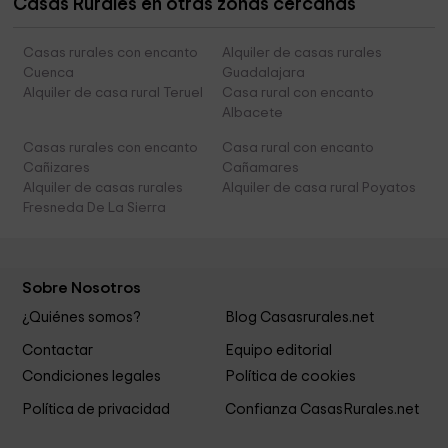
Casas Rurales en otras zonas cercanas
Casas rurales con encanto
Alquiler de casas rurales
Cuenca
Guadalajara
Alquiler de casa rural Teruel
Casa rural con encanto
Albacete
Casas rurales con encanto
Casa rural con encanto
Cañizares
Cañamares
Alquiler de casas rurales
Alquiler de casa rural Poyatos
Fresneda De La Sierra
Sobre Nosotros
¿Quiénes somos?
Blog Casasrurales.net
Contactar
Equipo editorial
Condiciones legales
Política de cookies
Política de privacidad
Confianza CasasRurales.net