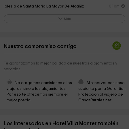
Iglesia de Santa Maria La Mayor De Alcañiz
0,1 km
Iniciativas Culturales Y Turísticas
0,2 km
Más
Iglesia de Carmen
0,2 km
Portal De Herrerías
0,4 km
Nuestro compromiso contigo
Glorieta Telmo Lacasa
0,4 km
Atrium - Espacio de Historia
0,5 km
Te garantizamos la mejor calidad de nuestros alojamientos y
servicios
Parohia Ortodox? Român? din Alcañiz
0,6 km
Iglesia San Francisco
0,6 km
No cargamos comisiones a los 
Al reservar con nosotr
viajeros, sino a los alojamientos. 
cubierto por la Garantía de
Multiaventura ("Las Bolas")
0,7 km
Por eso te ofrecemos siempre el 
Protección al viajero de 
mejor precio.
CasasRurales.net
Mundo Juguetes
1,1 km
Monumento al Olivo
1,2 km
Los interesados en Hotel Villa Monter también
Ermita de San Pascual
1,2 km