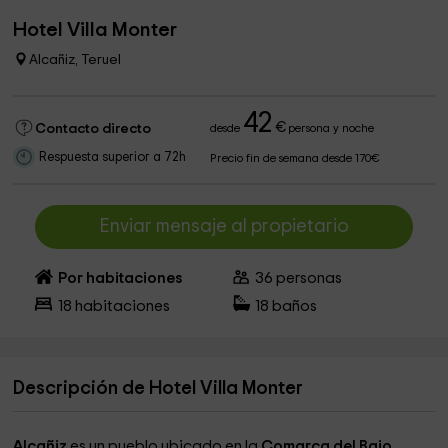
Hotel Villa Monter
Alcañiz, Teruel
42
€
Contacto directo
desde
persona y noche
Respuesta superior a 72h
Precio fin de semana desde 170€
Enviar mensaje al propietario
Por habitaciones
36
personas
18
habitaciones
18
baños
Descripción de Hotel Villa Monter
Alcañiz
es un pueblo ubicado en la
Comarca del Bajo