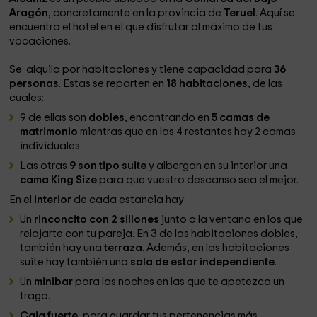
Aragón
, concretamente en la provincia de
Teruel
. Aquí se
encuentra el hotel en el que disfrutar al máximo de tus
vacaciones.
Se alquila por habitaciones y tiene capacidad para
36
personas
. Estas se reparten en
18 habitaciones
, de las
cuales:
9 de ellas son
dobles
, encontrando en
5 camas de
matrimonio
mientras que en las 4 restantes hay 2 camas
individuales.
Las otras
9 son tipo suite
y albergan en su interior una
cama King Size
para que vuestro descanso sea el mejor.
En el
interior
de cada estancia hay:
Un
rinconcito con 2 sillones
junto a la ventana en los que
relajarte con tu pareja. En 3 de las habitaciones dobles,
también hay una
terraza
. Además, en las habitaciones
suite hay también una
sala de estar independiente
.
Un
minibar
para las noches en las que te apetezca un
trago.
Caja fuerte
, para guardar tus pertenencias más