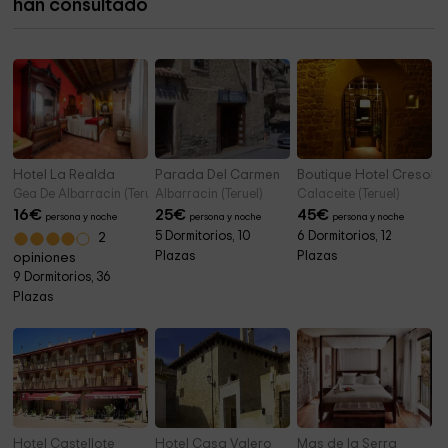
han consultado
Ermita de San José
1,3 km
Hotel La Realda
Parada Del Carmen
Boutique Hotel Cresol
Gea De Albarracin (Teruel)
Albarracin (Teruel)
Calaceite (Teruel)
16
€
25
€
45
€
persona y noche
persona y noche
persona y noche
5 Dormitorios, 10
6 Dormitorios, 12
2
Plazas
Plazas
opiniones
9 Dormitorios, 36
Plazas
Hotel Castellote
Hotel Casa Valero
Mas de la Serra