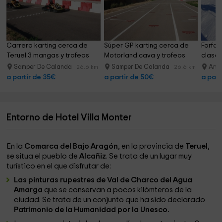
de la región.
El desayuno ofrece todo tipo de repostería del país,
bollería, cereales, embutidos y fiambres, fruta natural,
platos calientes, productos lácteos (yogurt, queso,
Carrera karting cerca de 
Súper GP karting cerca de 
Forfai
bebidas enriquecidas con ácidos lácteos). En todo
Teruel 3 mangas y trofeos
Motorland cava y trofeos
clases
momento se desea que todos los platos se elaboren en el
Samper De Calanda
Samper De Calanda
Ando
26.6 km
26.6 km
momento, así como el zumo natural recién exprimido. Por
a partir de 35€
a partir de 50€
a part
supuesto también pueden optar en el desayuno por un café
y tostadas.
Entorno de Hotel Villa Monter
En la
Comarca del Bajo Aragón
, en la provincia de
Teruel
,
se situa el pueblo de
Alcañiz
. Se trata de un lugar muy
turístico en el que disfrutar de:
Las pinturas rupestres de Val de Charco del Agua
Amarga
que se conservan a pocos kilómteros de la
ciudad. Se trata de un conjunto que ha sido declarado
Patrimonio de la Humanidad por la Unesco.