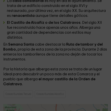
La
casa consistorial
es hoy en día el ayuntamiento. Se
trata de un edificio construido en el siglo XVI y
restaurado, por última vez, en el siglo XX. Su arquitectura
es
renacentista
aunque tiene detalles góticos.
El Castillo de Alcañiz o de los Calatravos
. Del siglo XII
fue reconstruido hace apenas unos años. Alberga una
gran cantidad de dependencias con estilos muy
distintos.
En
Semana Santa
cabe destacar la
Ruta de tambor y del
Bombo,
propia de esta zona de la provincia. Durante 2 días
enteros los tamborileros de la zona no deján de tocar los
instrumentos.
Por la historia que alberga esta zona se trata de un lugar
ideal para descubrir un poco más de esta Comarca y el
pueblo que alberga
el mayor castillo de la Orden de
Calatrava.
Casas Rurales Teruel
Casas Rurales Alcañiz