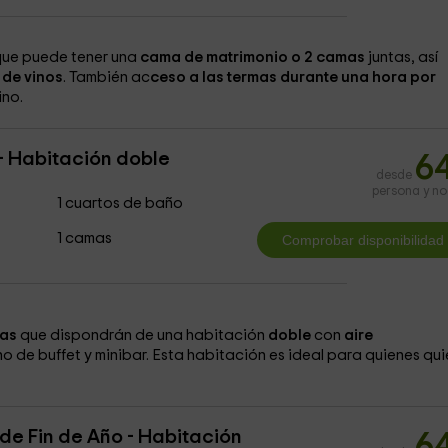
 que puede tener una
cama de matrimonio o 2 camas
juntas, así
 de vinos
. También ac
ceso a las termas durante una hora por
ino.
- Habitación doble
6
desde
persona y n
1 cuartos de baño
1 camas
nas
que dispondrán de una habitación
doble
con
aire
o de buffet y minibar. Esta habitación es ideal para quienes qu
de Fin de Año - Habitación
6