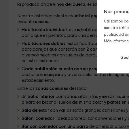
la producción de
vinos del Duero
, es ideal para conoc
Nos preocu
Nuestro establecimiento es un
hotel y spá
que cuenta c
Utilizamos co
encontraremos:
nuestro tráfi
Habitación individual:
estas habitacones son, inicia
publicidad en
por lo que es perfetca para una persona que busqu
Más informac
Habitaciones dobles
: estas habitaciones por us p
para parejas que contarán con
2 camas individuale
diversos muebles con suelos de parqué, ventanas al e
Gest
en estas estancias.
C
ada habitación cuenta con su propio baño comp
ducha con mampara y diversos elementos de higiene, 
estabecimiento.
Entre las
zonas comunes
destaca:
Un
patio interior
con varias sillas, sfás y mesas. Es 
piedra en blacno, suelos del mismo color y partes en 
Sala de estar
con varios sofás grandes con sillones 
Salón-comedor:
ideal para realizar convenciones y 
Bar con comedor con una barra
de americana con va