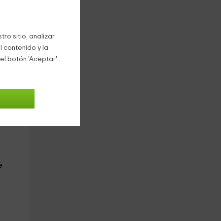
ro sitio, analizar
l contenido y la
ona
el botón 'Aceptar'.
lidad
e