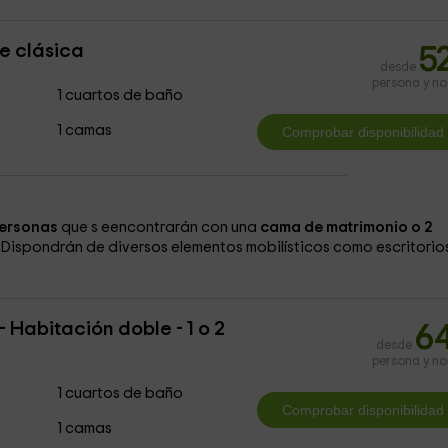
e clásica
5
desde
persona y n
1 cuartos de baño
1 camas
ersonas
que s eencontrarán con una
cama de matrimonio o 2
. Dispondrán de diversos elementos mobilísticos como escritorio
- Habitación doble - 1 o 2
6
desde
persona y n
1 cuartos de baño
1 camas