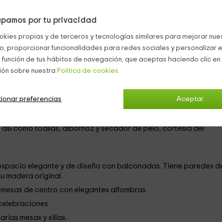
er la producción de los mismos.
pamos por tu privacidad
on varias habitaciones con distintas capacidades donde
okies propias y de terceros y tecnologías similares para mejorar nuest
co, proporcionar funcionalidades para redes sociales y personalizar e
lmente,
dobles
pero pueden ser aquilados a partir de
una
pers
 función de tus hábitos de navegación, que aceptas haciendo clic en 
e un poco de
tranquilidad y relax en nuestro spá.
ión sobre nuestra
Política de cookies.
arte cuentan con capacidad para
2 personas
por lo que e sideal
s o una cama de matrimonio.
En la habitación dispondremos de
xterior y techos altos, por lo que encontraremos mucha tranqui
ionar preferencias
Aceptar
leto
y totalmente privado donde dispondremos de una cómod
así como toallas, albornoz y secador de pelo, cortesía del
un espacio elegante y de diseño con balconadas. Tiene paredes d
su madera original.
y mesas de centro con elegantes alfombras.
celebraciones.
rias mesas y sillas.