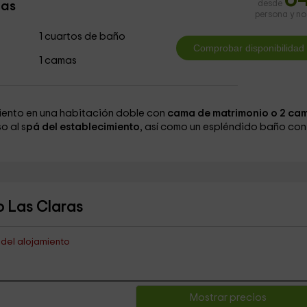
mas
desde
persona y n
1 cuartos de baño
1 camas
miento en una habitación doble con
cama de matrimonio o 2 ca
o al s
pá del establecimiento
, así como un espléndido baño con
o Las Claras
s del alojamiento
Mostrar precios