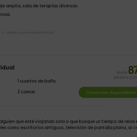
e amplia, sala de terapias diversas.
onas.
Hoteles con encanto Peñafiel
vidual
8
desde
persona y n
1 cuartos de baño
2 camas
alguien que esté viajando sola o que busque un tiempo de relax 
s como escritorios antiguos, televisión de pantalla plana, aí 