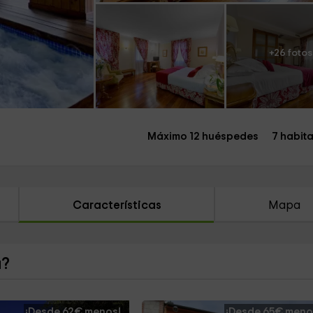
+26 fotos
Máximo 12 huéspedes
7 habit
Características
Mapa
a?
¡Desde 62€ menos!
¡Desde 65€ meno