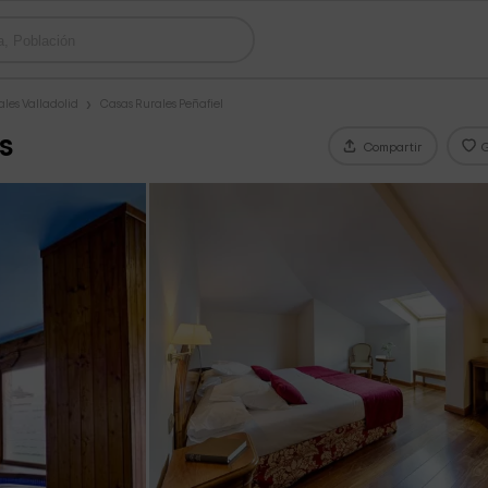
les Valladolid
Casas Rurales Peñafiel
s
Compartir