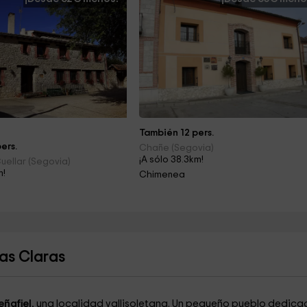
También 12 pers.
ers.
Chañe (Segovia)
¡A sólo 38.3km!
ellar (Segovia)
m!
Chimenea
as Claras
eñafiel
, una localidad vallisoletana. Un pequeño pueblo dedica