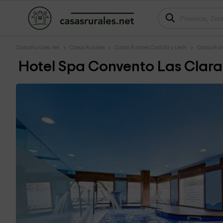
CasasRurales.net
Casas Rurales
Casas Rurales Castilla y León
Casas Rura
Hotel Spa Convento Las Clara