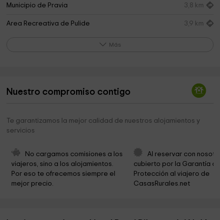
Municipio de Pravia
3,8 km
Area Recreativa de Pulide
3,9 km
TAXI PRAVIA-AEROPUERTO(RILO TAXI)
3,9 km
Más
Palacio de Moutas, Pravia
4,0 km
Municipio de Muros del Nalon
5,5 km
Nuestro compromiso contigo
Palacio Valdés Bazán
5,7 km
Iglesia de Santiago
6,2 km
Te garantizamos la mejor calidad de nuestros alojamientos y
servicios
Cementerio de Escoredo
6,2 km
Grotto Arbedales
6,5 km
No cargamos comisiones a los 
Al reservar con nosotr
viajeros, sino a los alojamientos. 
cubierto por la Garantía de
CDTL San Juan de la Arena
6,5 km
Por eso te ofrecemos siempre el 
Protección al viajero de 
mejor precio.
CasasRurales.net
Área Recreativa Playa de los Quebrantos
6,8 km
Parroquia de Santa María Magdalena
7,2 km