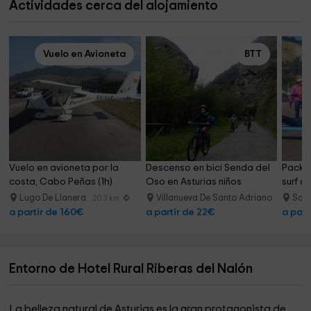
Actividades cerca del alojamiento
Vuelo en Avioneta
BTT
Vuelo en avioneta por la 
Descenso en bici Senda del 
Pack 3
costa, Cabo Peñas (1h)
Oso en Asturias niños
surf e
Lugo De Llanera
Villanueva De Santo Adriano
Sali
20.3 km
26.9 km
a partir de 160€
a partir de 22€
a part
Entorno de Hotel Rural Riberas del Nalón
La
belleza natural de Asturias es la gran protagonista de