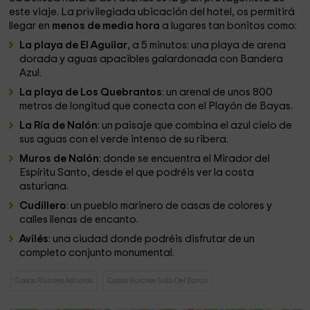
este viaje. La privilegiada ubicación del hotel, os permitirá
llegar en
menos de media hora
a lugares tan bonitos como:
La playa de El Aguilar
, a 5 minutos: una playa de arena
dorada y aguas apacibles galardonada con Bandera
Azul.
La playa de Los Quebrantos
: un arenal de unos 800
metros de longitud que conecta con el Playón de Bayas.
La Ría de Nalón
: un paisaje que combina el azul cielo de
sus aguas con el verde intenso de su ribera.
Muros de Nalón
: donde se encuentra el Mirador del
Espíritu Santo, desde el que podréis ver la costa
asturiana.
Cudillero
: un pueblo marinero de casas de colores y
calles llenas de encanto.
Avilés
: una ciudad donde podréis disfrutar de un
completo conjunto monumental.
Casas Rurales Asturias
Casas Rurales Soto Del Barco