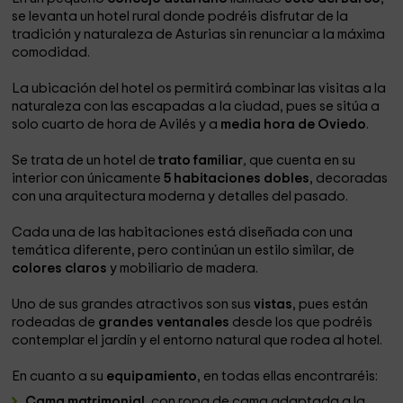
se levanta un hotel rural donde podréis disfrutar de la
tradición y naturaleza de Asturias sin renunciar a la máxima
comodidad.
La ubicación del hotel os permitirá combinar las visitas a la
naturaleza con las escapadas a la ciudad, pues se sitúa a
solo cuarto de hora de Avilés y a
media hora de Oviedo
.
Se trata de un hotel de
trato familiar
,
que cuenta en su
interior con únicamente
5 habitaciones dobles
, decoradas
con una arquitectura moderna y detalles del pasado.
Cada una de las habitaciones está diseñada con una
temática diferente, pero continúan un estilo similar, de
colores claros
y mobiliario de madera.
Uno de sus grandes atractivos son sus
vistas
, pues están
rodeadas de
grandes ventanales
desde los que podréis
contemplar el jardín y el entorno natural que rodea al hotel.
En cuanto a su
equipamiento
, en todas ellas encontraréis:
Cama matrimonial
, con ropa de cama adaptada a la