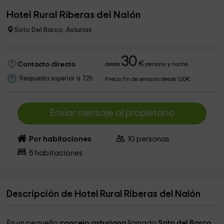
Hotel Rural Riberas del Nalón
Soto Del Barco, Asturias
30
€
Contacto directo
desde
persona y noche
Respuesta superior a 72h
Precio fin de semana desde 120€
Enviar mensaje al propietario
Por habitaciones
10
personas
5
habitaciones
Descripción de Hotel Rural Riberas del Nalón
En un pequeño
concejo asturiano
llamado
Soto del Barco
,