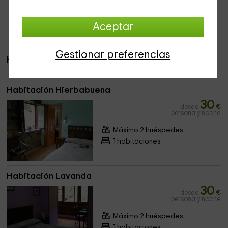
todos juntos, y
mobiliario
para el descanso.
Hoteles con encanto Asturias
Hoteles con encanto Soto Del Barco
Aceptar
Gestionar preferencias
Habitaciones
Habitación Hierbabuena
30
desde
€
persona y noche
Máximo 2 huéspedes
1 habitaciones
Habitación Lavanda
30
desde
€
persona y noche
Máximo 2 huéspedes
1 habitaciones