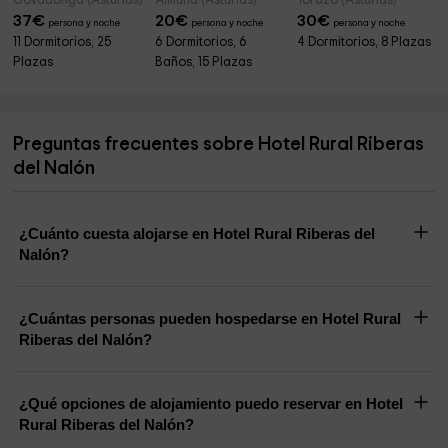
Covadonga (Asturias)
Almuña (Asturias)
Torazo (Asturias)
37
€
20
€
30
€
persona y noche
persona y noche
persona y noche
11 Dormitorios, 25
6 Dormitorios, 6
4 Dormitorios, 8 Plazas
Plazas
Baños, 15 Plazas
Preguntas frecuentes sobre Hotel Rural Riberas
del Nalón
¿Cuánto cuesta alojarse en Hotel Rural Riberas del
Nalón?
¿Cuántas personas pueden hospedarse en Hotel Rural
Riberas del Nalón?
¿Qué opciones de alojamiento puedo reservar en Hotel
Rural Riberas del Nalón?