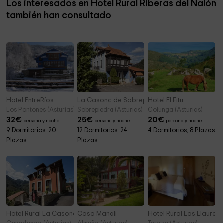
Los interesados en Hotel Rural Riberas del Nalón
Ayuntamiento de Candamo / Candamu
7,2 km
también han consultado
Cementerio de Villafría
7,3 km
Hotel EntreRíos
La Casona de Sobrepiedra
Hotel El Fitu
Los Pontones (Asturias)
Sobrepiedra (Asturias)
Colunga (Asturias)
32
€
25
€
20
€
persona y noche
persona y noche
persona y noche
9 Dormitorios, 20
12 Dormitorios, 24
4 Dormitorios, 8 Plazas
Plazas
Plazas
Hotel Rural La Casona de Llerices
Casa Manoli
Hotel Rural Los Llaurele