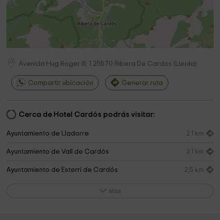
Avenida Hug Roger III, 1
25570
Ribera De Cardos
(
Lleida
)
Compartir ubicación
Generar ruta
Cerca de Hotel Cardós podrás visitar:
Ayuntamiento de Lladorre
2,1 km
Ayuntamiento de Vall de Cardós
2,1 km
Ayuntamiento de Esterri de Cardós
2,5 km
Ayuntamiento De Tavascan
2,6 km
Más
Sant Pere de Lladrós
2,6 km