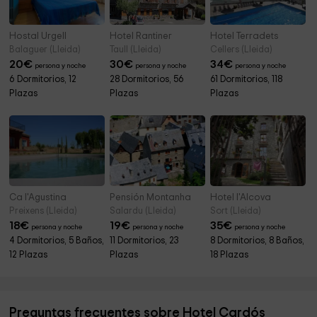
Hostal Urgell
Hotel Rantiner
Hotel Terradets
Balaguer (Lleida)
Taull (Lleida)
Cellers (Lleida)
20
€
30
€
34
€
persona y noche
persona y noche
persona y noche
6 Dormitorios, 12
28 Dormitorios, 56
61 Dormitorios, 118
Plazas
Plazas
Plazas
Ca l'Agustina
Pensión Montanha
Hotel l'Alcova
Preixens (Lleida)
Salardu (Lleida)
Sort (Lleida)
18
€
19
€
35
€
persona y noche
persona y noche
persona y noche
4 Dormitorios, 5 Baños,
11 Dormitorios, 23
8 Dormitorios, 8 Baños,
12 Plazas
Plazas
18 Plazas
Preguntas frecuentes sobre Hotel Cardós