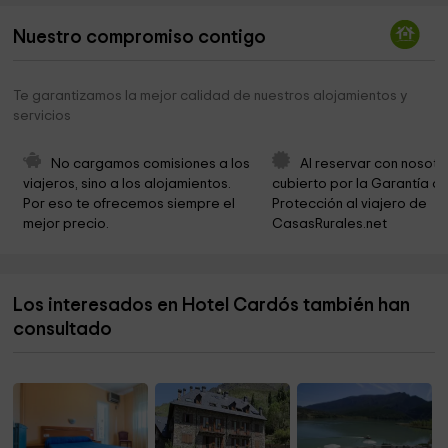
Cementerio
2,6 km
Nuestro compromiso contigo
Santa Maria de Ginestarre
2,8 km
Mare de Déu del Pont
2,9 km
Te garantizamos la mejor calidad de nuestros alojamientos y
servicios
Pla de Nègua
3,5 km
Santa Eulàlia de Casa Serra
3,7 km
No cargamos comisiones a los 
Al reservar con nosotr
viajeros, sino a los alojamientos. 
cubierto por la Garantía de
Cementerio municipal
4,4 km
Por eso te ofrecemos siempre el 
Protección al viajero de 
mejor precio.
CasasRurales.net
Sant Martí de Lladorre
4,4 km
Puente Románico De Lladorre
5,2 km
Los interesados en Hotel Cardós también han
Ayuntamiento de Farrera
6,8 km
consultado
Heliport de Tírvia
7,1 km