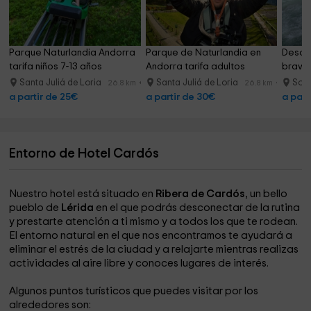
Parque Naturlandia Andorra 
Parque de Naturlandia en 
Descen
tarifa niños 7-13 años
Andorra tarifa adultos
bravas
Santa Juliá de Loria
Santa Juliá de Loria
Sor
26.8 km
26.8 km
a partir de 25€
a partir de 30€
a part
Entorno de Hotel Cardós
Nuestro hotel está situado en
Ribera de Cardós
, un bello
pueblo de
Lérida
en el que podrás desconectar de la rutina
y prestarte atención a ti mismo y a todos los que te rodean.
El entorno natural en el que nos encontramos te ayudará a
eliminar el estrés de la ciudad y a relajarte mientras realizas
actividades al aire libre y conoces lugares de interés.
Algunos puntos turísticos que puedes visitar por los
alrededores son: