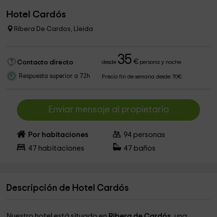
Hotel Cardós
Ribera De Cardos, Lleida
35
€
Contacto directo
desde
persona y noche
Respuesta superior a 72h
Precio fin de semana desde 70€
Enviar mensaje al propietario
Por habitaciones
94
personas
47
habitaciones
47
baños
Descripción de Hotel Cardós
Nuestro hotel está situado en
Ribera de Cardós
, una