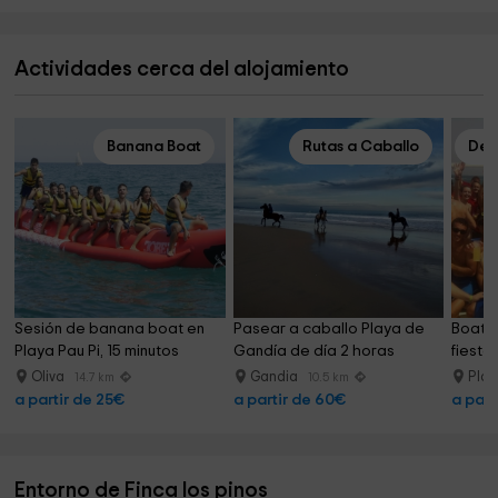
Actividades cerca del alojamiento
Banana Boat
Rutas a Caballo
Des
Sesión de banana boat en 
Pasear a caballo Playa de 
Boat P
Playa Pau Pi, 15 minutos
Gandía de día 2 horas
fiesta
Oliva
Gandia
Play
14.7 km
10.5 km
a partir de 25€
a partir de 60€
a part
Entorno de Finca los pinos