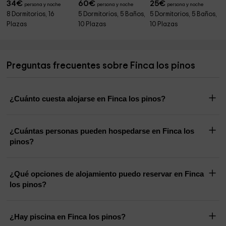
34
€
60
€
25
€
persona y noche
persona y noche
persona y noche
8 Dormitorios, 16
5 Dormitorios, 5 Baños,
5 Dormitorios, 5 Baños,
Plazas
10 Plazas
10 Plazas
Preguntas frecuentes sobre Finca los pinos
¿Cuánto cuesta alojarse en Finca los pinos?
¿Cuántas personas pueden hospedarse en Finca los
pinos?
¿Qué opciones de alojamiento puedo reservar en Finca
los pinos?
¿Hay piscina en Finca los pinos?