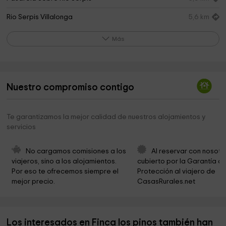
Rio Serpis Villalonga
5,6 km
Tossal De Tarsan
6,4 km
Más
Cementerio de Villalonga
6,5 km
Secà dels Carreters
6,6 km
Nuestro compromiso contigo
Ayuntamiento de Real de Gandía
6,8 km
Vilaverda
6,9 km
Te garantizamos la mejor calidad de nuestros alojamientos y
servicios
Parroquia de los Santos Reyes
7,1 km
Refugi de la font Serquera
7,1 km
No cargamos comisiones a los 
Al reservar con nosotr
viajeros, sino a los alojamientos. 
cubierto por la Garantía de
Ayuntamiento de Vilallonga
7,2 km
Por eso te ofrecemos siempre el 
Protección al viajero de 
mejor precio.
CasasRurales.net
Ayuntamiento De Villalonga
7,2 km
Fuente De Los 16 Chorros
7,2 km
Los interesados en Finca los pinos también han
Finestra de la Safor
7,2 km