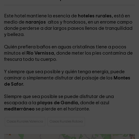
Este hotel mantiene la esencia de
hoteles rurales,
está en
medio de
naranjos
altos y frondosos, en un enrome campo
donde perderse a dar largos paseos llenos de tranquilidad
y belleza.
Quién prefiera baños en aguas cristalinas tiene a pocos
minutos el
Río Vernissa
, donde meter los pies contamina de
frescura todo tu cuerpo.
Y siempre que sea posible y quién tenga energía, puede
caminar o simplemente disfrutar del paisaje de los
Montes
de Safor.
Siempre que sea posible se puede disfrutar de una
escapada a la
playas de Gandía,
donde el azul
mediterráneo
se pierde en el horizonte.
Casas Rurales Valencia
Casas Rurales Rotova