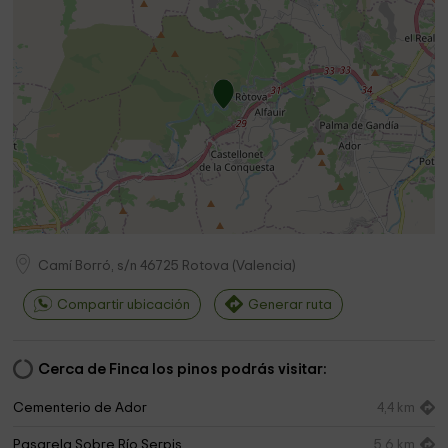
Camí Borró, s/n
46725
Rotova
(
Valencia
)
Compartir ubicación
Generar ruta
Cerca de Finca los pinos podrás visitar:
Cementerio de Ador
4,4 km
Pasarela Sobre Río Serpis
5,6 km