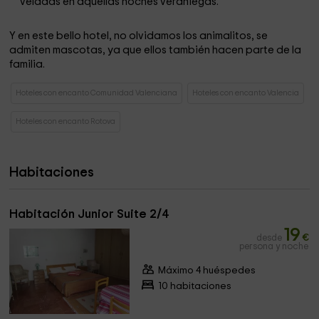
veladas en aquellas noches veraniegas.
Y en este bello hotel, no olvidamos los animalitos, se
admiten mascotas, ya que ellos también hacen parte de la
familia.
Hoteles con encanto Comunidad Valenciana
Hoteles con encanto Valencia
Hoteles con encanto Rotova
Habitaciones
Habitación Junior Suite 2/4
19
desde
€
persona y noche
Máximo 4 huéspedes
10 habitaciones