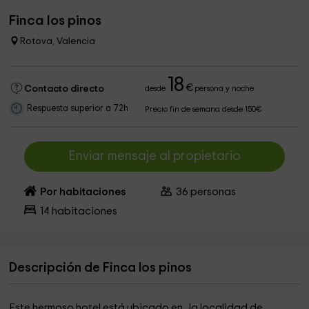
Finca los pinos
Rotova, Valencia
18
€
Contacto directo
desde
persona y noche
Respuesta superior a 72h
Precio fin de semana desde 150€
Enviar mensaje al propietario
Por habitaciones
36
personas
14
habitaciones
Descripción de Finca los pinos
Este hermoso hotel está ubicado en la localidad de