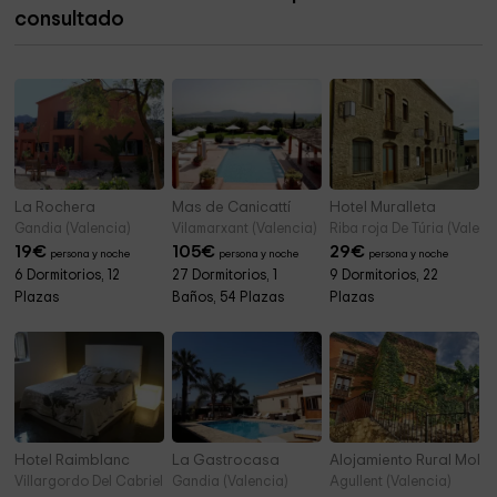
consultado
Ermita De Sant Antoni i Santa Bàrbara
7,4 km
La Rochera
Mas de Canicattí
Hotel Muralleta
Gandia (Valencia)
Vilamarxant (Valencia)
Riba roja De Túria (Valenc
19
€
105
€
29
€
persona y noche
persona y noche
persona y noche
6 Dormitorios, 12
27 Dormitorios, 1
9 Dormitorios, 22
Plazas
Baños, 54 Plazas
Plazas
Hotel Raimblanc
La Gastrocasa
Alojamiento Rural Molí F
Villargordo Del Cabriel (Valencia)
Gandia (Valencia)
Agullent (Valencia)