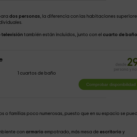
para
dos personas
, la diferencia con las habitaciones superiore
dividuales.
o
televisión
también están incluidos, junto con el
cuarto de bañ
e
2
desde
persona y n
1 cuartos de baño
s o familias poco numerosas, puesto que en su espacio se pue
mbiente con
armario
empotrado, más mesa de
escritorio
y