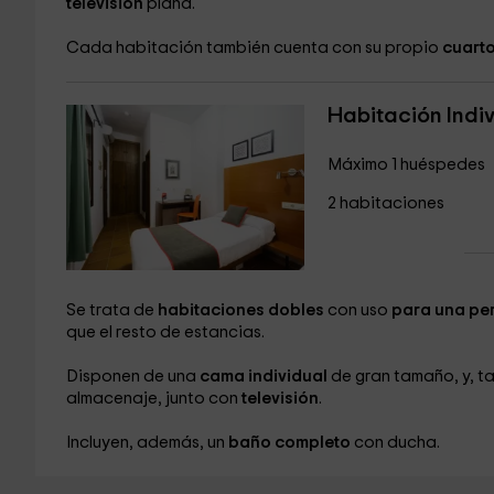
televisión
plana.
Cada habitación también cuenta con su propio
cuarto
Habitación Indi
Máximo 1 huéspedes
2 habitaciones
Se trata de
habitaciones dobles
con uso
para una pe
que el resto de estancias.
Disponen de una
cama individual
de gran tamaño, y, t
almacenaje, junto con
televisión
.
Incluyen, además, un
baño completo
con ducha.