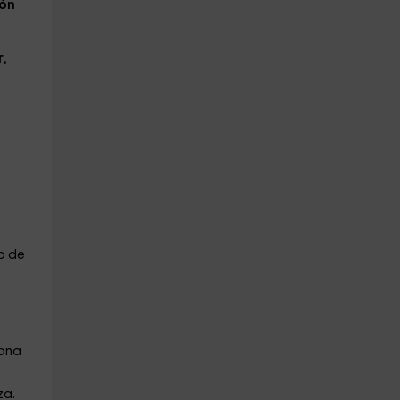
zón
r
,
so de
zona
za.