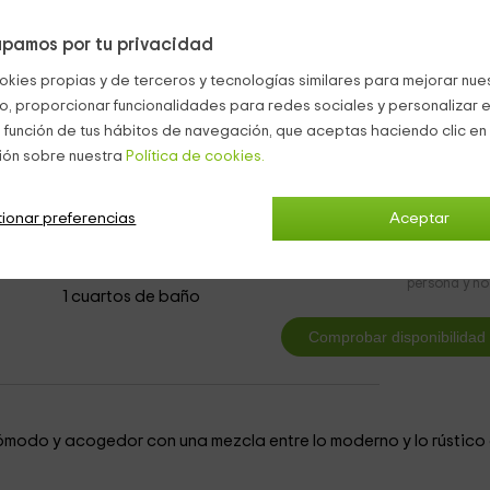
pamos por tu privacidad
licar suplementos
adicionales.
okies propias y de terceros y tecnologías similares para mejorar nuest
co, proporcionar funcionalidades para redes sociales y personalizar e
eles con encanto El Rocio
 función de tus hábitos de navegación, que aceptas haciendo clic en 
ión sobre nuestra
Política de cookies.
ionar preferencias
Aceptar
le
3
desde
persona y n
1 cuartos de baño
modo y acogedor con una mezcla entre lo moderno y lo rústico