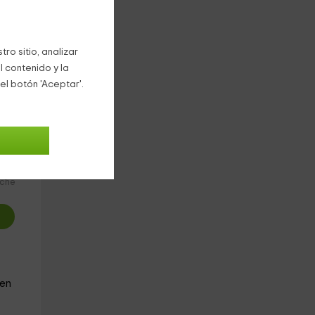
ro sitio, analizar
l contenido y la
el botón 'Aceptar'.
3
€
oche
 en