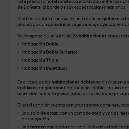
Este precioso
hotel rural
está enclavado entre las call
de Doñana
, al borde de sus espectaculares marismas.
El edificio sobre el que se asienta es de
arquitectura t
decorado con abundante vegetación, cayendo en cas
Se compone de un total de
26 habitaciones
con estas 
Habitación Doble
Habitación Doble Superior
Habitación Triple
Habitación Individual
En el caso de las
habitaciones dobles
se distinguen a 
la última categoría son habitaciones dobles de uso pa
televisión, armario y escritorio
, así como
baño privado
El hotel también cuenta con otras
zonas comunes
, ade
Una
sala de estar
, con un cómodo
sofá y varias mesa
de recepción.
Una
terraza
equipada con mobiliario de exterior baj