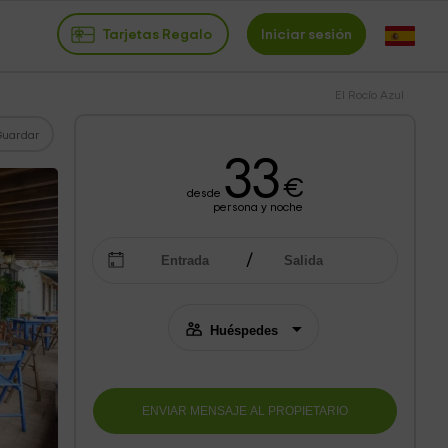
Tarjetas Regalo
Iniciar sesión
El Rocío Azul
Guardar
33
€
desde
persona y noche