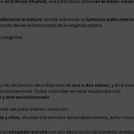
es de
El Rocío (Huelva)
, una pintoresca aldea
en el mismo cora
radicional andaluza
, donde sobresale su
luminoso patio interio
cada desde la balconada de la segunda planta.
categorías:
su vez en función de si disponen de
una o dos camas
, y en el ca
ra una personas. Todas coinciden en estar equipadas con
 y aire acondicionado
.
más del patio interior, como son:
s y sillas
, situada a la entrada del establecimiento, junto a la 
o un
acogedor porche
con una decoración típicamente andalu