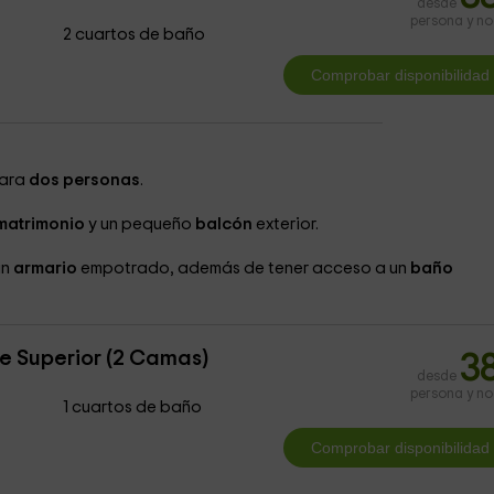
desde
persona y n
2 cuartos de baño
ara
dos personas
.
matrimonio
y un pequeño
balcón
exterior.
un
armario
empotrado, además de tener acceso a un
baño
e Superior (2 Camas)
3
desde
persona y n
1 cuartos de baño