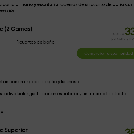
así como
armario y escritorio
, además de un cuarto de
baño con
levisión
.
e (2 Camas)
3
desde
persona y n
1 cuartos de baño
tan con un espacio amplio y luminoso.
s
individuales, junto con un
escritorio
y un
armario
bastante
do
.
e Superior
3