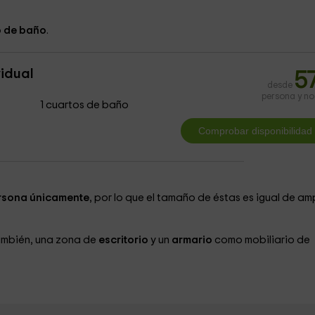
 de baño
.
vidual
5
desde
persona y n
1 cuartos de baño
rsona únicamente
, por lo que el tamaño de éstas es igual de am
ambién, una zona de
escritorio
y un
armario
como mobiliario de