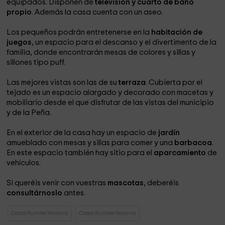
equipados. Disponen de
televisión y cuarto de baño
propio
. Además la casa cuenta con un aseo.
Los pequeños podrán entretenerse en la
habitación de
juegos
, un espacio para el descanso y el divertimento de la
familia, donde encontrarán mesas de colores y sillas y
sillones tipo puff.
Las mejores vistas son las de su
terraza
. Cubierta por el
tejado es un espacio alargado y decorado con macetas y
mobiliario desde el que disfrutar de las vistas del municipio
y de la Peña.
En el exterior de la casa hay un espacio de
jardín
amueblado con mesas y sillas para comer y una
barbacoa
.
En este espacio también hay sitio para el
aparcamiento
de
vehículos.
Si queréis venir con vuestras
mascotas
, deberéis
consultárnoslo
antes.
Casas Rurales Navarra
Casas Rurales Navarra