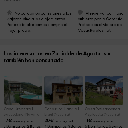
Selva de Irati
5,1 km
Ayuntamiento de Aribe
5,4 km
No cargamos comisiones a los 
Al reservar con nosotr
viajeros, sino a los alojamientos. 
cubierto por la Garantía de
Parroquia de La Inmaculada
5,4 km
Por eso te ofrecemos siempre el 
Protección al viajero de 
mejor precio.
CasasRurales.net
Tristuibartea
5,5 km
Parroquia de San Andrés
6,2 km
Los interesados en Zubialde de Agroturismo
Iglesia de San Andrés
6,4 km
también han consultado
Parroquia de San Martín
6,4 km
Casa Urederra II
Casa rural Lazkua II
Casa Petisansenea I
Baquedano (Navarra)
Eraul (Navarra)
Azpilcueta (Navarra)
17
€
20
€
11
€
persona y noche
persona y noche
persona y noche
3 Dormitorios, 2 Baños,
4 Dormitorios, 3 Baños,
6 Dormitorios, 5 Baños,