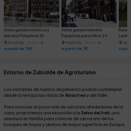
Visita guiada histórica y 
Visita guiada literaria 
Ruta a
literaria Pamplona 2h
Pamplona para niños 2 h
Lumbie
Iroz/irotz
Iroz/irotz
Usu
29.4 km
29.4 km
a partir de 12€
a partir de 7€
a part
Entorno de Zubialde de Agroturismo
Los visitantes de nuestro alojamiento podrán contemplar
desde la terraza las vistas de
Abaurrea
y del Valle.
Para conocer un poco más de cerca los alrededores de la
casa, proponemos una excursión a la
Selva del Irati
, una
aventura en familia para conocer de cerca uno de los
bosques de hayas y abetos de mayor superficie en Europa.