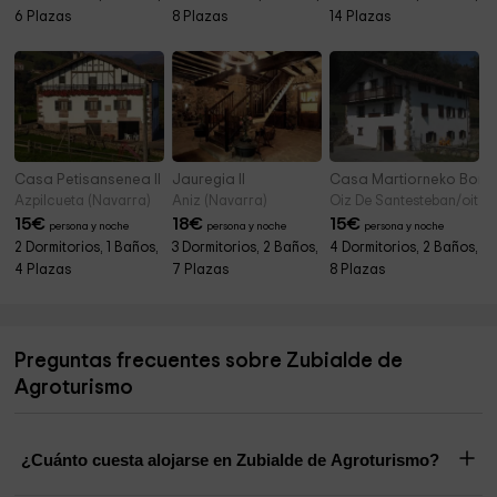
6 Plazas
8 Plazas
14 Plazas
Casa Petisansenea II
Jauregia II
Casa Martiorneko Borda
Azpilcueta (Navarra)
Aniz (Navarra)
Oiz De Santesteban/oitz 
15
€
18
€
15
€
persona y noche
persona y noche
persona y noche
2 Dormitorios, 1 Baños,
3 Dormitorios, 2 Baños,
4 Dormitorios, 2 Baños,
4 Plazas
7 Plazas
8 Plazas
Preguntas frecuentes sobre Zubialde de
Agroturismo
¿Cuánto cuesta alojarse en Zubialde de Agroturismo?