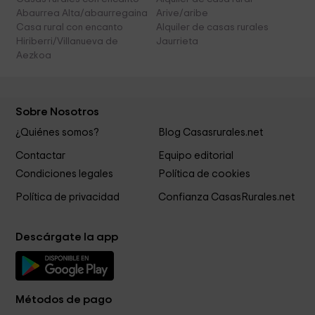
Abaurrea Alta/abaurregaina
Arive/aribe
Casa rural con encanto
Alquiler de casas rurales
Hiriberri/Villanueva de
Jaurrieta
Aezkoa
Sobre Nosotros
¿Quiénes somos?
Blog Casasrurales.net
Contactar
Equipo editorial
Condiciones legales
Política de cookies
Política de privacidad
Confianza CasasRurales.net
Descárgate la app
Métodos de pago