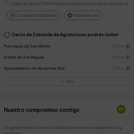
Calle Arrabal, 5
31692
Abaurrea Baja/abaurrepea
(
Navarra
)
Compartir ubicación
Generar ruta
Cerca de Zubialde de Agroturismo podrás visitar:
Parroquia de San Martín
0,2 km
Ermita de San Miguel
0,9 km
Ayuntamiento de Abaurrea Alta
1,0 km
Laberinto Hilarriaren Lorategia / Jardin De Estelas
1,1 km
Más
Museo de Estelas - Hilarriak
1,1 km
Parroquia de San Pedro
1,1 km
Nuestro compromiso contigo
Ayuntamiento de Garaioa
3,2 km
Ayuntamiento de Hiriberri-Villanueva de Aezkoa
4,2 km
Te garantizamos la mejor calidad de nuestros alojamientos y
servicios