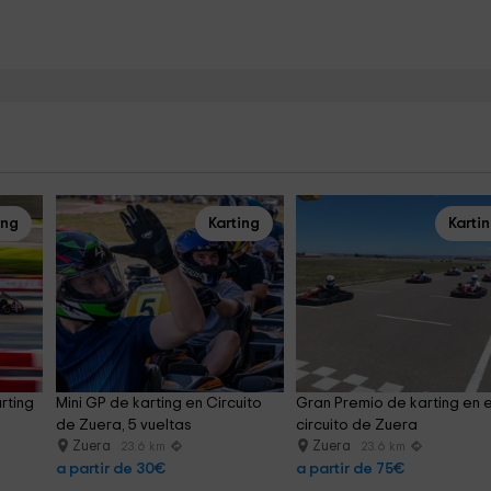
ing
Karting
Karti
rting 
Mini GP de karting en Circuito 
Gran Premio de karting en e
de Zuera, 5 vueltas
circuito de Zuera
Zuera
Zuera
23.6 km
23.6 km
a partir de 30€
a partir de 75€