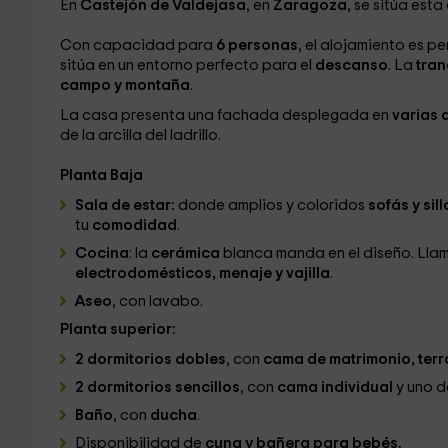
En
Castejón de Valdejasa
, en
Zaragoza
, se sitúa esta
Con capacidad para
6 personas
, el alojamiento es p
sitúa en un entorno perfecto para el
descanso
. La
tran
campo y montaña
.
La casa presenta una fachada desplegada en
varias 
de la arcilla del ladrillo.
Planta Baja
Sala de estar:
donde amplios y coloridos
sofás y sil
tu
comodidad
.
Cocina
: la
cerámica
blanca manda en el diseño. Llama
electrodomésticos, menaje y vajilla
.
Aseo
, con lavabo.
Planta superior:
2 dormitorios dobles
, con
cama de matrimonio, terr
2 dormitorios sencillos
, con
cama individual
y uno d
Baño
, con
ducha
.
Disponibilidad de
cuna y bañera para bebés.