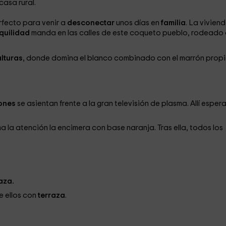
 casa rural.
erfecto para venir a
desconectar
unos días en
familia
. La vivien
quilidad
manda en las calles de este coqueto pueblo, rodeado
alturas
, donde domina el blanco combinado con el marrón prop
lones
se asientan frente a la gran televisión de plasma. Allí esper
 la atención la encimera con base naranja. Tras ella, todos los
aza.
e ellos con
terraza
.