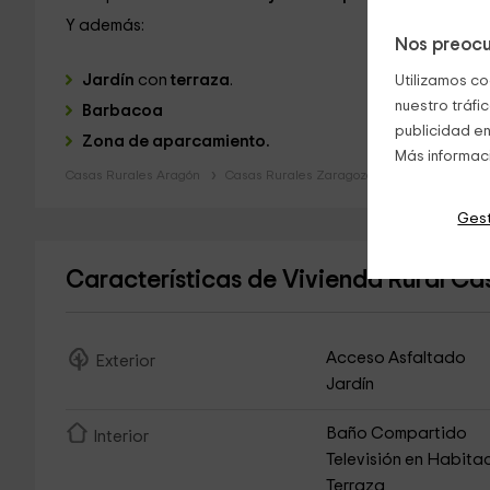
Y además:
Nos preocu
Jardín
con
terraza
.
Utilizamos co
nuestro tráfi
Barbacoa
publicidad en
Zona de aparcamiento.
Más informac
Casas Rurales Aragón
Casas Rurales Zaragoza
Gest
Características de Vivienda Rural C
Acceso Asfaltado
Exterior
Jardín
Baño Compartido
Interior
Televisión en Habita
Terraza