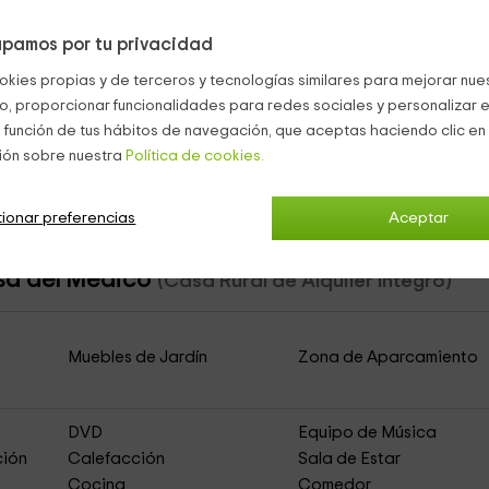
pamos por tu privacidad
okies propias y de terceros y tecnologías similares para mejorar nuest
co, proporcionar funcionalidades para redes sociales y personalizar e
 función de tus hábitos de navegación, que aceptas haciendo clic en 
ión sobre nuestra
Política de cookies.
ionar preferencias
Aceptar
asa del Médico
(Casa Rural de Alquiler Íntegro)
Muebles de Jardín
Zona de Aparcamiento
DVD
Equipo de Música
ción
Calefacción
Sala de Estar
Cocina
Comedor