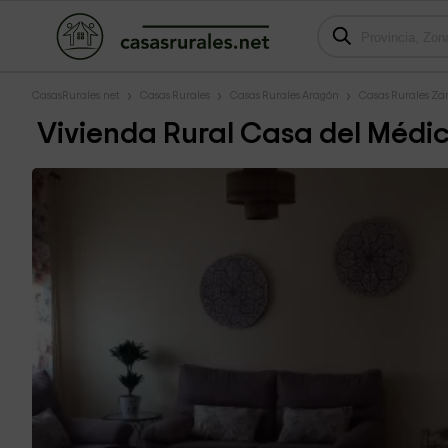
CasasRurales.net
Casas Rurales
Casas Rurales Aragón
Casas Rurales Za
Vivienda Rural Casa del Médi