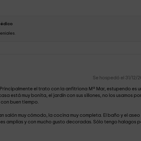
Médico
eniales.
Se hospedó el 31/12/
rincipalmente el trato con la anfitriona Mª Mar, estupendo es 
sa está muy bonita, el jardín con sus sillones, no los usamos por
 con buen tiempo.
an salón muy cómodo, la cocina muy completa. El baño y el aseo
nes amplías y con mucho gusto decoradas. Sólo tengo halagos 