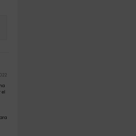
2022
una
 el
para