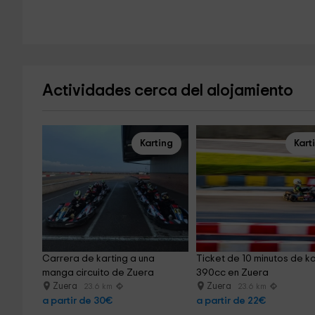
Actividades cerca del alojamiento
Karting
Kart
Carrera de karting a una 
Ticket de 10 minutos de ka
manga circuito de Zuera
390cc en Zuera
Zuera
Zuera
23.6 km
23.6 km
a partir de 30€
a partir de 22€