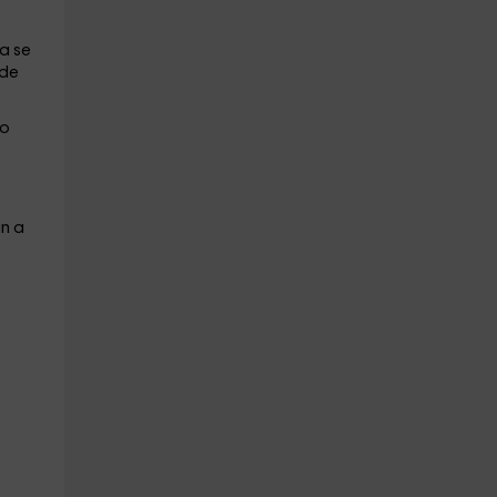
da se
 de
io
an a