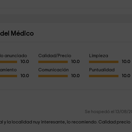
 del Médico
a lo anunciado
Calidad/Precio
Limpieza
10.0
10.0
10.0
amiento
Comunicación
Puntualidad
10.0
10.0
10.0
Se hospedó el 13/08/
ial y la localidad nuy interesante, lo recomiendo. Calidad precio