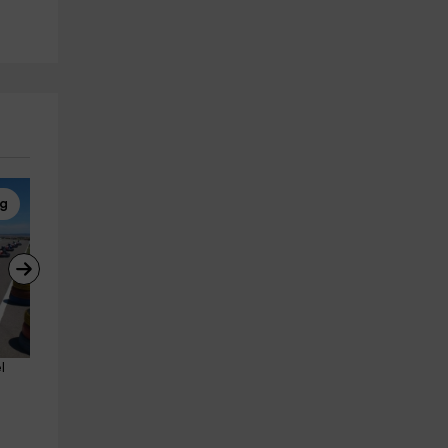
ng
Karting
Karting
l 
Gran GP de karting en Circuito 
Tanda libre kart cross en 
de Zuera, 8 vueltas
Circuito de Zuera 10 min
Zuera
Zuera
23.6 km
23.6 km
a partir de 50€
a partir de 22€