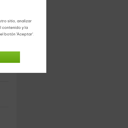
ro sitio, analizar
l contenido y la
el botón 'Aceptar'.