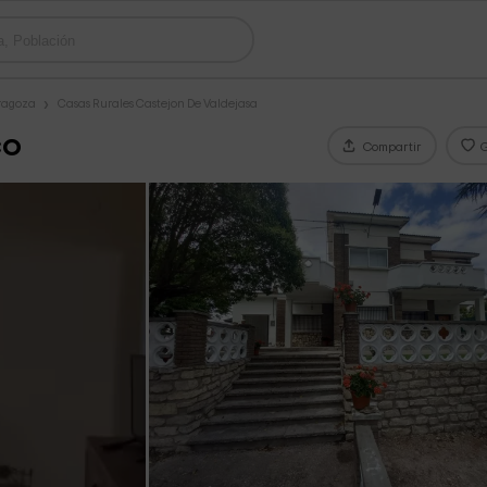
ragoza
Casas Rurales Castejon De Valdejasa
co
Compartir