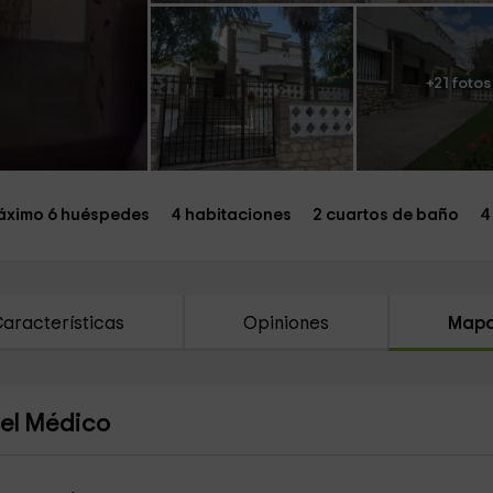
+21 fotos
ximo 6 huéspedes
4 habitaciones
2 cuartos de baño
4
aracterísticas
Opiniones
Map
del Médico