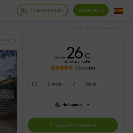
Tarjetas Regalo
Iniciar sesión
Vivienda Rural Casa del Médico
Guardar
26
€
desde
persona y noche
2
opiniones
RESERVA INMEDIATA