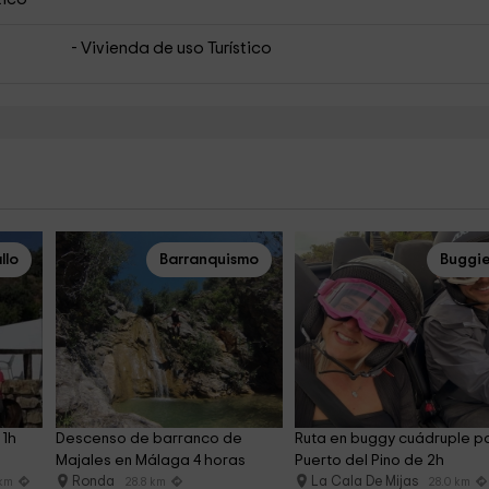
- Vivienda de uso Turístico
llo
Barranquismo
Buggi
1h 
Descenso de barranco de 
Ruta en buggy cuádruple po
Majales en Málaga 4 horas
Puerto del Pino de 2h
Ronda
La Cala De Mijas
 km
28.8 km
28.0 km