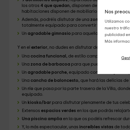
los otros
4 que quedan,
disponen de
un par de cama
habitaciones disponen de mobiliario funcional y ba
Nos preocu
Además, podréis disfrutar de una
zona de ocio
en la
Utilizamos co
totalmente equipado para convertir tus fiestas en un
nuestro tráfi
Un
agradable gimnasio
para aquellos que no quieren
publicidad en
Más informac
Y en el
exterior
, no dudes en disfrutar de:
Una
cocina funcional,
de estilo campero y totalmen
Gest
Una
zona de barbacoa
para que puedas cocinar en e
Un
agradable porche,
equipado con
mesas y sillas
Una
cancha de baloncesto,
que hará las delicias de
Un
río
que pasa por la parte trasera de la Villa, dond
equipado.
Un
kiosko/bar
para disfrutar plenamente de tus cele
Extensos
espacios verdes
en los que podrás relajarte
Una piscina amplia
en la que os podéis refrescar du
Y, lo más espectacular, unas
increíbles vistas
de todo