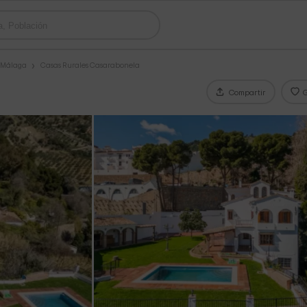
s Málaga
Casas Rurales Casarabonela
Compartir