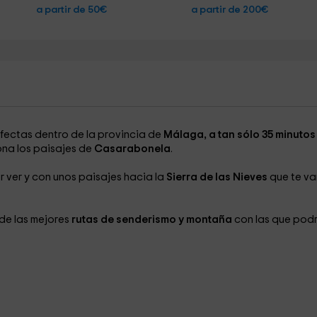
a partir de 50€
a partir de 200€
rfectas dentro de la provincia de
Málaga, a tan sólo 35 minutos
ona los paisajes de
Casarabonela
.
 ver y con unos paisajes hacia la
Sierra de las Nieves
que te va
de las mejores
rutas de senderismo y montaña
con las que pod