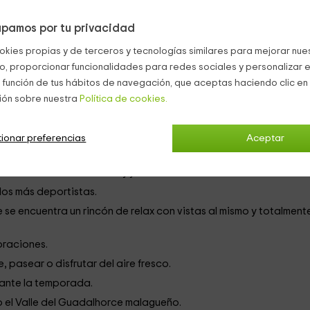
s individuales
en cada caso y camas supletorias. Todas las
lcones o grandes
ventanales
con vistas a las zonas exteriores.
pamos por tu privacidad
 que hay
billar, futbolín, diana, pingpong y un bar interior
okies propias y de terceros y tecnologías similares para mejorar nuest
a verdadera delicia.
co, proporcionar funcionalidades para redes sociales y personalizar e
 perder la forma.
 función de tus hábitos de navegación, que aceptas haciendo clic en 
ión sobre nuestra
Política de cookies.
te equipada.
ionar preferencias
Aceptar
l exterior.
para disfrutar al aire libre y junto a una
bonita fuente.
 los más deportistas.
e se encuentra un rincón de relax con vistas al mismo y totalment
braciones.
, pasear o disfrutar del aire fresco.
rante la temporada.
 el Valle del Guadalhorce malagueño.