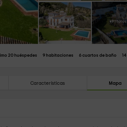
+91 fotos
imo 20 huéspedes
9 habitaciones
6 cuartos de baño
14
Características
Mapa