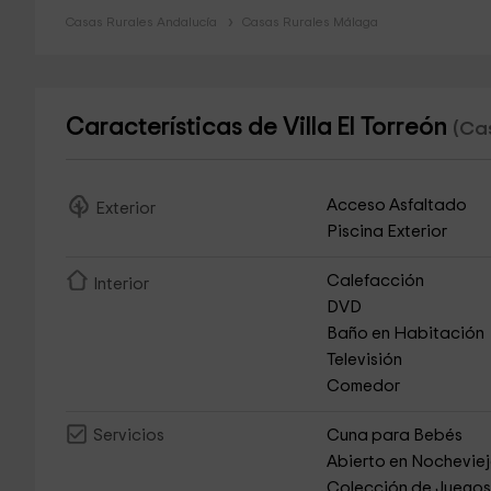
Casas Rurales Andalucía
Casas Rurales Málaga
Características de Villa El Torreón
(Cas
Acceso Asfaltado
Exterior
Piscina Exterior
Calefacción
Interior
DVD
Baño en Habitación
Televisión
Comedor
Cuna para Bebés
Servicios
Abierto en Nochevie
Colección de Juego