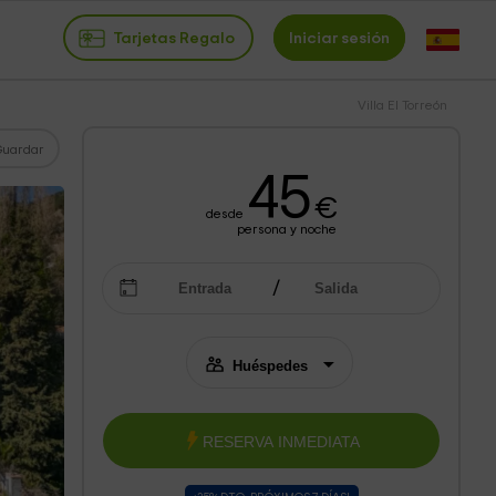
Tarjetas Regalo
Iniciar sesión
Villa El Torreón
Guardar
45
€
desde
persona y noche
RESERVA INMEDIATA