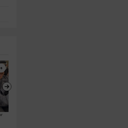
es
Rutas a Caballo
Rutas a Caballo
r 
Ruta a caballo en la Peña 
Ruta a caballo por los Altos 
Horadada, 1 hora
los Monteros, 1h
El Burgo
Marbella
11.3 km
29.8 km