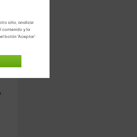
ro sitio, analizar
l contenido y la
el botón 'Aceptar'.
e