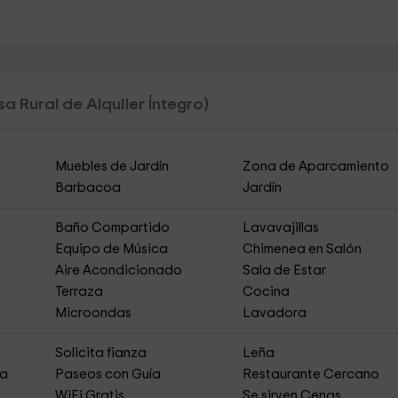
a Rural de Alquiler Íntegro)
Muebles de Jardín
Zona de Aparcamiento
Barbacoa
Jardín
Baño Compartido
Lavavajillas
Equipo de Música
Chimenea en Salón
Aire Acondicionado
Sala de Estar
Terraza
Cocina
Microondas
Lavadora
Solicita fianza
Leña
ja
Paseos con Guía
Restaurante Cercano
s
WiFi Gratis
Se sirven Cenas