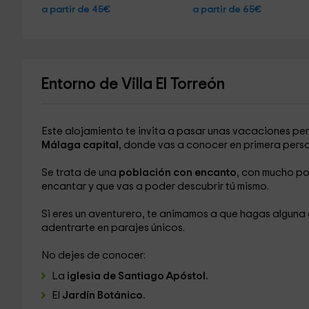
a partir de 45€
a partir de 65€
Entorno de Villa El Torreón
Este alojamiento te invita a pasar unas vacaciones pe
Málaga capital
, donde vas a conocer en primera pers
Se trata de una
población con encanto
, con mucho por
encantar y que vas a poder descubrir tú mismo.
Si eres un aventurero, te animamos a que hagas alguna 
adentrarte en parajes únicos.
No dejes de conocer:
La
iglesia de Santiago Apóstol.
El
Jardín Botánico.