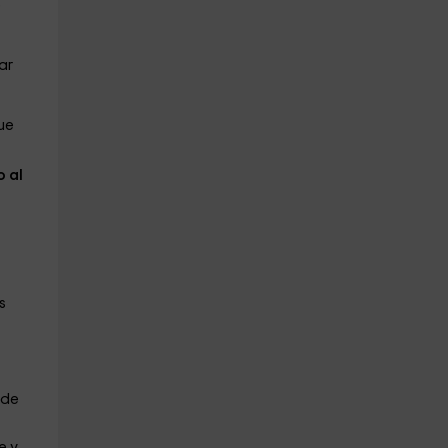
e
ar
ue
 al
s
 de
e y