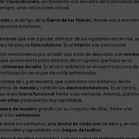
 de
Casarabonela
, un rinconcito con encanto de la provincia d
amigos, unas vacaciones únicas.
ivada
y al abrigo de la
Sierra de las Nieves,
donde vas a encontr
espacios exteriores.
ersonas
que van a poder disfrutar de las siguientes estancias, q
ia
y las placas
fotovoltaicas
. En el
interior
vas a encontrar:
nos encontramos por un lado una zona de descanso con
acceso
s que acomodarte para disfrutar del programa que haya en la
u
chimenea de leña
. En el otro ambiente se encuentra la zona de
 continuación de un par de sofás enfrentados.
 forma de L y en madera, que contrasta con el blanco de los
mentos de
menaje
y también los
electrodomésticos
. En el centro,
so a una
barra funcional
frente a las ventanas. Además, para lo
on sillas
y banquetas muy agradable.
mesa de madera
grande con su conjunto de sillas, frente a la
s a los
ventanales
.
r entre los sanitarios,
una ducha en cada uno
de ellos y, en uno
funcionales y agradables con
juegos de toallas.
enemos
6 de ellos
equipados con una cama de
matrimonio
grand