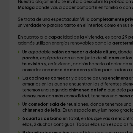
Nuestro alojamiento te invita a descubrir la población
Málaga
donde vas a poder compartir en familia o con 
Se trata de una espectacular
Villa completamente pr
un verdadero paraíso tanto en el interior, como en sus 
En cuanto a la capacidad de la vivienda, es para
29 p
además utilizan energías renovables como la
aeroterm
Un agradable
salón comedor a doble altura,
donde 
porche,
equipado con un conjunto de
sillones
en lo
televisión
y, en invierno, podrás hacerlo al calor de s
comedor con
mesa de madera
y sillas para todos a
La
cocina es comedor
y dispone de una
encimera
en
armarios en los que se encuentran los diferentes ele
tenemos una segunda
chimenea de leña
que deja pa
desayunos con más comodidad, tenemos una
mesa c
Un
comedor-sala de reuniones
, donde tenemos una
chimenea de leña.
Es un espacio muy luminoso gracia
6 cuartos de baño
en total, en los que vas a encontra
ellos, 2 duchas contiguas. Todos ellos son espacios 
9 dormitorios amplios
, repartidos de manera que t