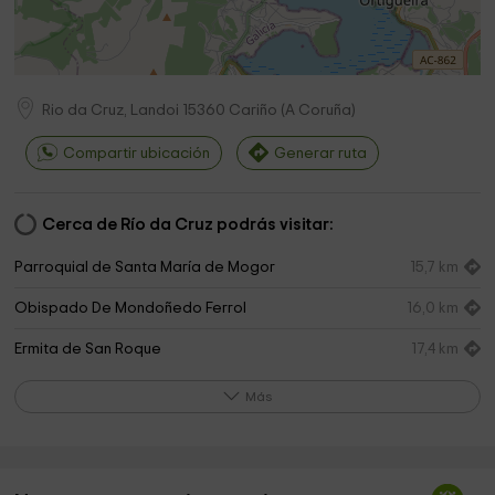
Rio da Cruz, Landoi
15360
Cariño
(
A Coruña
)
Compartir ubicación
Generar ruta
Cerca de Río da Cruz podrás visitar:
Parroquial de Santa María de Mogor
15,7 km
Obispado De Mondoñedo Ferrol
16,0 km
Ermita de San Roque
17,4 km
Igrexa de San Miguel de Negradas
18,3 km
Más
Concello do Vicedo
18,5 km
Playa de Vidreiro
18,6 km