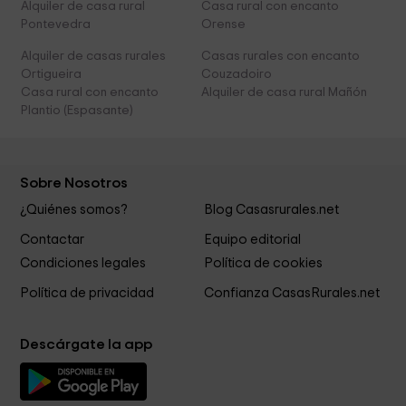
Alquiler de casa rural
Casa rural con encanto
Pontevedra
Orense
Alquiler de casas rurales
Casas rurales con encanto
Ortigueira
Couzadoiro
Casa rural con encanto
Alquiler de casa rural Mañón
Plantio (Espasante)
Sobre Nosotros
¿Quiénes somos?
Blog Casasrurales.net
Contactar
Equipo editorial
Condiciones legales
Política de cookies
Política de privacidad
Confianza CasasRurales.net
Descárgate la app