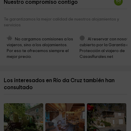
Nuestro compromiso contigo
Infaltil de Rúa Francisco Villasuso Park
18,8 km
Parroquial de Sª Mª de Bares
19,2 km
Te garantizamos la mejor calidad de nuestros alojamientos y
servicios
Parroquia de San Esteban
19,3 km
Cementerio de O Vicedo
19,9 km
No cargamos comisiones a los 
Al reservar con nosotr
viajeros, sino a los alojamientos. 
cubierto por la Garantía de
Por eso te ofrecemos siempre el 
Protección al viajero de 
mejor precio.
CasasRurales.net
Los interesados en Río da Cruz también han
consultado