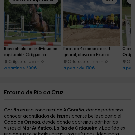
Bono 5h clases individuales 
Pack de 4 clases de surf 
Clases
equitación Ortigueira
grupal, playa de Esteiro
Ortigu
Ortigueira
O Barqueiro
Orti
3.6 km
15.4 km
a partir de 200€
a partir de 110€
a part
Entorno de Río da Cruz
Cariño
es una zona rural de
A Coruña,
donde podremos
conocer acantilados de impresionante belleza como el
Cabo de Ortega
, desde donde podremos admirar las
vistas al
Mar Atlántico.
La Ría de Ortigueira
y Ladrido es
uno de sus principales atractivos turísticos, ideal para