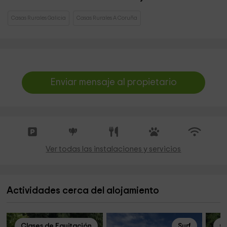
Casas Rurales Galicia
Casas Rurales A Coruña
Enviar mensaje al propietario
Ver todas las instalaciones y servicios
Actividades cerca del alojamiento
Clases de Equitación
Surf
Cl