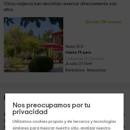
Otros viajeros han decidido reservar directamente con
ellos.
¡Desde 13€ menos!
Nota 10.0
Hasta 19 pers.
Cabanas (A Coruña)
¡A sólo 37.7km!
Barbacoa · Mascotas
Descripción de Río da Cruz
Nos preocupamos por tu
privacidad
Esta casa rural se encuentra en la localidad de
Cariño
, una
preciosa población
coruñesa
donde evadirse de la rutina
Utilizamos cookies propias y de terceros y tecnologías
y reencontrarse con la naturaleza y nuestros seres queridos.
similares para mejorar nuestro sitio, analizar nuestro