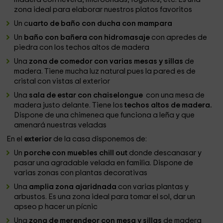
zona ideal para elaborar nuestros platos favoritos
Un c
uarto de baño con ducha con mampara
Un
baño con bañera con hidromasaje
con apredes de
piedra con los techos altos de madera
Una
zona de comedor con varias mesas y sillas
de
madera. Tiene mucha luz natural pues la pared es de
cristal con vistas al exterior
Una
sala de estar con chaiselongue
con una mesa de
madera justo delante. Tiene los
techos altos de madera.
Dispone de una chimenea que funciona a leña y que
amenará nuestras veladas
En el
exterior
de la casa disponemos de:
Un
porche con muebles chill out
donde descanasar y
pasar una agradable velada en familia. Dispone de
varias zonas con plantas decorativas
Una
amplia zona ajaridnada
con varias plantas y
arbustos. Es una zona ideal para tomar el sol, dar un
apseo p hacer un pícnic
Una
zona de merendeor con mesa y sillas
de madera