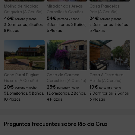
Molino de Nicolao
Mirador das Areas
Casa Francelos
Ortigueira (A Coruña)
Carballo (A Coruña)
Rois (A Coruña)
46
€
54
€
24
€
persona y noche
persona y noche
persona y noche
3 Dormitorios, 3 Baños,
3 Dormitorios, 3 Baños,
2 Dormitorios, 1 Baños,
8 Plazas
5 Plazas
5 Plazas
Casa Rural Dugium
Casa de Carmen
Casa A Ferradura
Fisterra (A Coruña)
Corcubion (A Coruña)
Melide (A Coruña)
20
€
25
€
19
€
persona y noche
persona y noche
persona y noche
5 Dormitorios, 5 Baños,
1 Dormitorios, 2 Baños,
2 Dormitorios, 2 Baños,
10 Plazas
4 Plazas
6 Plazas
Preguntas frecuentes sobre Río da Cruz