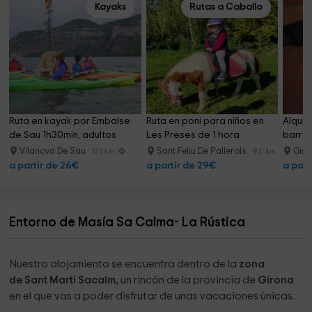
Kayaks
Rutas a Caballo
Ruta en kayak por Embalse 
Ruta en poni para niños en 
Alquil
de Sau 1h30min, adultos
Les Preses de 1 hora
barran
Vilanova De Sau
Sant Feliu De Pallerols
Giro
13.1 km
9.0 km
a partir de 26€
a partir de 29€
a part
Entorno de Masía Sa Calma- La Rústica
Nuestro alojamiento se encuentra dentro de la
zona
de Sant Martí Sacalm,
un rincón de la provincia de
Girona
en el que vas a poder disfrutar de unas vacaciones únicas.