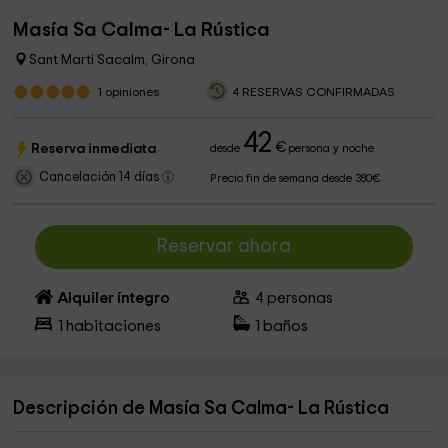
Masía Sa Calma- La Rústica
Sant Marti Sacalm, Girona
1
opiniones
4 RESERVAS CONFIRMADAS
42
€
Reserva inmediata
desde
persona y noche
Cancelación 14 días
Precio fin de semana desde 380€
Reservar ahora
Alquiler íntegro
4
personas
1
habitaciones
1
baños
Descripción de Masía Sa Calma- La Rústica