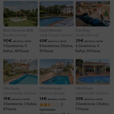
Mas Carreras 1846
Can Dellonder
Can Blay
Bordils (Girona)
Vilobi D'onyar (Girona)
Gualta (Girona)
90
€
62
€
29
€
persona y noche
persona y noche
persona y noche
11 Dormitorios, 11
5 Dormitorios, 5 Baños,
6 Dormitorios, 4
Baños, 28 Plazas
15 Plazas
Baños, 15 Plazas
Villa Suria
Villa Fernando
Villa Brava
Lloret De Mar (Girona)
Vidreres (Girona)
Lloret De Mar (Girona)
19
€
14
€
33
€
persona y noche
persona y noche
persona y noche
3 Dormitorios, 2 Baños,
3 Dormitorios, 2 Baños,
2
8 Plazas
9 Plazas
opiniones