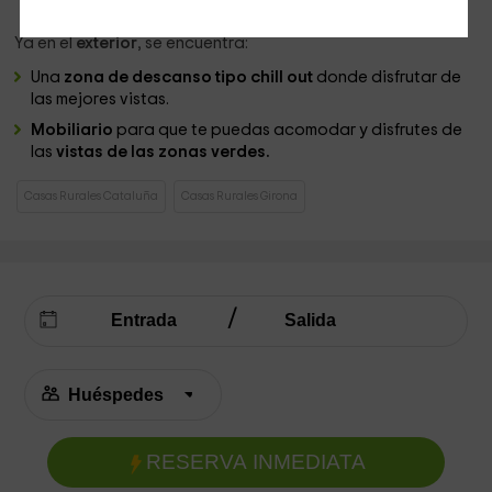
Ya en el
exterior
, se encuentra:
Una
zona de descanso tipo chill out
donde disfrutar de
las mejores vistas.
Mobiliario
para que te puedas acomodar y disfrutes de
las
vistas de las zonas verdes.
Casas Rurales Cataluña
Casas Rurales Girona
RESERVA INMEDIATA