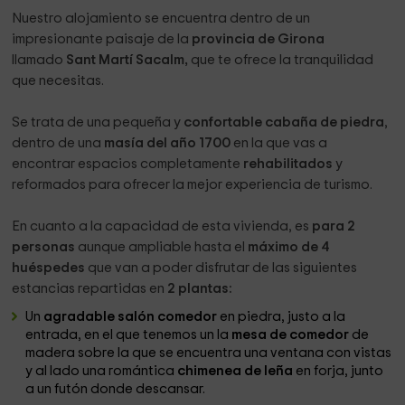
Nuestro alojamiento se encuentra dentro de un
impresionante paisaje de la
provincia de Girona
llamado
Sant Martí Sacalm,
que te ofrece la tranquilidad
que necesitas.
Se trata de una pequeña y
confortable cabaña de piedra
,
dentro de una
masía del año 1700
en la que vas a
encontrar espacios completamente
rehabilitados
y
reformados para ofrecer la mejor experiencia de turismo.
En cuanto a la capacidad de esta vivienda, es
para 2
personas
aunque ampliable hasta el
máximo de 4
huéspedes
que van a poder disfrutar de las siguientes
estancias repartidas en
2 plantas:
Un
agradable salón comedor
en piedra, justo a la
entrada, en el que tenemos un la
mesa de comedor
de
madera sobre la que se encuentra una ventana con vistas
y al lado una romántica
chimenea de leña
en forja, junto
a
un futón donde descansar.