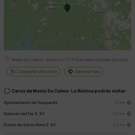
Masia Sa Calma, afores s/n
17171
Sant Marti Sacalm
(
Girona
)
Compartir ubicación
Generar ruta
Cerca de Masía Sa Calma- La Rústica podrás visitar:
Ayuntamiento de Susqueda
1,5 km
Santuari del Far S. XV
2,6 km
Ermita de Santa Anna S. XV
3,2 km