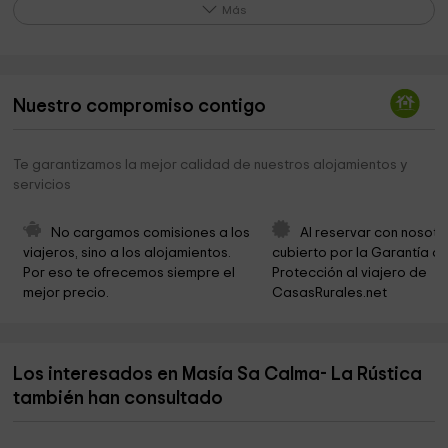
Iglesia de Sant Miquel de Maifré
3,3 km
Más
Parroquia la Cellera de Ter
4,8 km
Merendero las planas del jonquer
5,0 km
Nuestro compromiso contigo
Parroquia de Sant Cristòfol
5,6 km
Ermita Sant Benet de Palerm
6,0 km
Te garantizamos la mejor calidad de nuestros alojamientos y
servicios
Safareig De La Canal
6,4 km
Iglesia de Santa Maria de les Encies
6,4 km
No cargamos comisiones a los 
Al reservar con nosotr
viajeros, sino a los alojamientos. 
cubierto por la Garantía de
Cementerio del Coll
6,5 km
Por eso te ofrecemos siempre el 
Protección al viajero de 
mejor precio.
CasasRurales.net
Font De La Mata
6,5 km
Ayuntamiento La Cellera De Ter
6,7 km
Los interesados en Masía Sa Calma- La Rústica
Ayuntamiento de la Cellera de Ter
6,7 km
también han consultado
Gorgs de La Plana
6,8 km