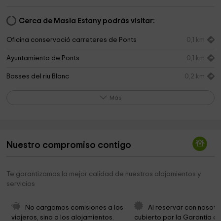
Cerca de Masia Estany podrás visitar:
Oficina conservació carreteres de Ponts
0,1 km
Ayuntamiento de Ponts
0,1 km
Basses del riu Blanc
0,2 km
Iglesia de Santa Maria
0,3 km
Más
Cementerio de Ponts
0,9 km
Zona esportiva del Parc de la Roca del Call
0,9 km
Nuestro compromiso contigo
Ayuntamiento de la Baronia de Rialb
1,7 km
Pista de Aeromodelismo RC Ponts
2,2 km
Te garantizamos la mejor calidad de nuestros alojamientos y
servicios
Sant Joan Baptista de Torreblanca
3,4 km
Ermita de la Serra
3,4 km
No cargamos comisiones a los 
Al reservar con nosotr
viajeros, sino a los alojamientos. 
cubierto por la Garantía de