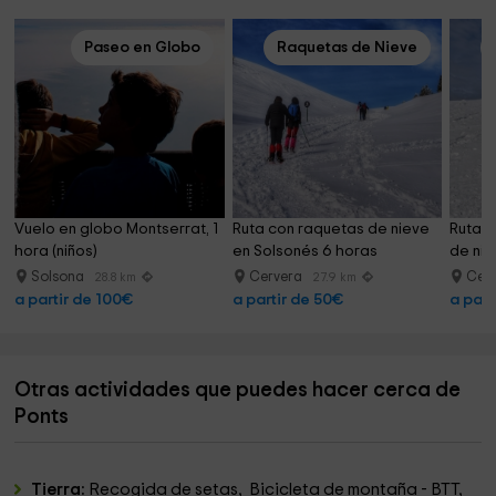
Paseo en Globo
Raquetas de Nieve
Vuelo en globo Montserrat, 1 
Ruta con raquetas de nieve 
Ruta d
hora (niños)
en Solsonés 6 horas
de nie
Solsona
Cervera
Cer
28.8 km
27.9 km
a partir de 100€
a partir de 50€
a part
Otras actividades que puedes hacer cerca de
Ponts
Tierra:
Recogida de setas, Bicicleta de montaña - BTT,