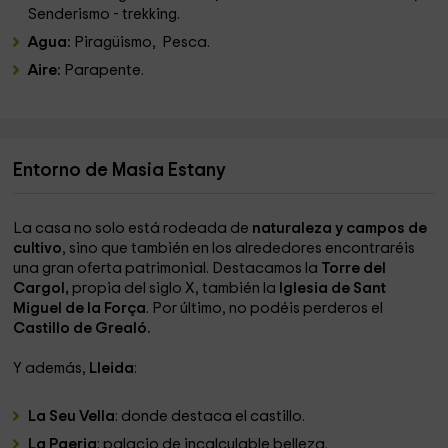
Senderismo - trekking.
Agua:
Piragüismo, Pesca.
Aire:
Parapente.
Entorno de Masia Estany
La casa no solo está rodeada de
naturaleza y campos de
cultivo
, sino que también en los alrededores encontraréis
una gran oferta patrimonial. Destacamos la
Torre del
Cargol,
propia del siglo X, también la
Iglesia de Sant
Miguel de la Força
. Por último, no podéis perderos el
Castillo de Grealó.
Y además,
Lleida
:
La Seu Vella
: donde destaca el castillo.
La Paeria
: palacio de incalculable belleza.