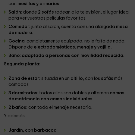
con
mesillas y armarios.
Salón
: donde
2 sofás
rodean a la televisión, el lugar ideal
para ver vuestras películas favoritas.
Comedor
: junto al salón, cuenta con una alargada
mesa
de madera.
Cocina
: completamente equipada, no le falta de nada.
Dispone de
electrodomésticos, menaje y vajilla.
Baño
:
adaptado a personas con movilidad reducida.
Segunda planta:
Zona de estar:
situada en un
altillo
, con los
sofás
más
cómodos.
3 dormitorios
: todos ellos son dobles y alternan
camas
de matrimonio con camas individuales.
2 baños:
con todo el menaje necesario.
Y además:
Jardín
, con
barbacoa
.