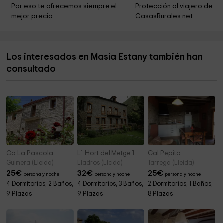
Santa Cecília de Torreblanca
4,4 km
Por eso te ofrecemos siempre el 
Protección al viajero de 
mejor precio.
CasasRurales.net
Iglesia de Sant Miquel
4,4 km
Iglesia Santa Maria
5,4 km
Los interesados en Masia Estany también han
Sant Andreu
5,5 km
consultado
Ermita de Sant Marc de Batlliu
6,4 km
Ca La Pascola
L´Hort del Metge 1
Cal Pepito
Guimera (Lleida)
Lladros (Lleida)
Tarrega (Lleida)
25
€
32
€
25
€
persona y noche
persona y noche
persona y noche
4 Dormitorios, 2 Baños,
4 Dormitorios, 3 Baños,
2 Dormitorios, 1 Baños,
9 Plazas
9 Plazas
8 Plazas