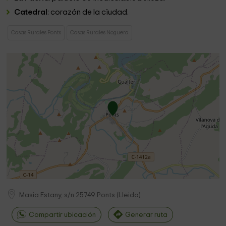
Catedral
: corazón de la ciudad.
Casas Rurales Ponts
Casas Rurales Noguera
Masia Estany, s/n
25749
Ponts
(
Lleida
)
Compartir ubicación
Generar ruta