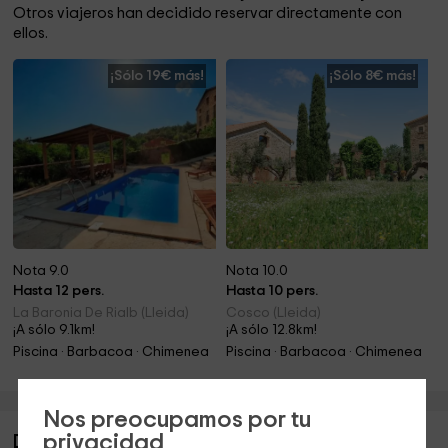
Otros viajeros han decidido reservar directamente con
ellos.
¡Sólo 19€ más!
¡Sólo 8€ más!
Nota 9.0
Nota 10.0
Hasta 12 pers.
Hasta 10 pers.
La Baronia De Rialb (Lleida)
Cosco (Lleida)
¡A sólo 9.1km!
¡A sólo 12.8km!
Piscina · Barbacoa · Chimenea
Piscina · Barbacoa · Chimenea
Nos preocupamos por tu
privacidad
Descripción de Masia Estany