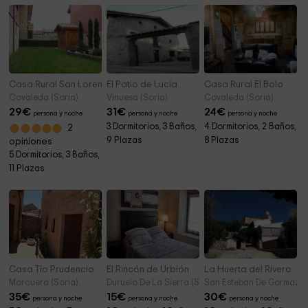
Casa Rural San Lorenzo
El Patio de Lucía
Casa Rural El Bolo
Covaleda (Soria)
Vinuesa (Soria)
Covaleda (Soria)
29
€
31
€
24
€
persona y noche
persona y noche
persona y noche
3 Dormitorios, 3 Baños,
4 Dormitorios, 2 Baños,
2
9 Plazas
8 Plazas
opiniones
5 Dormitorios, 3 Baños,
11 Plazas
Casa Tío Prudencio
El Rincón de Urbión
La Huerta del Rivero
Morcuera (Soria)
Duruelo De La Sierra (Soria)
San Esteban De Gormaz (S
35
€
15
€
30
€
persona y noche
persona y noche
persona y noche