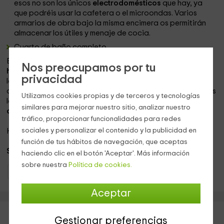
esos no son los únicos
electrodomésticos
que hay, ya
que podréis usar la cafetera o el microondas. Varios
armarios de obra bajo la misma encimera os permitirán
almacenar los útiles y menaje de cocia.
Cuarto de baño completo.
En la planta superior se encuentran los dormitorios. Hay
4
Nos preocupamos por tu
habitaciones
, siendo
una
de ellas
individual
y de
privacidad
las
restantes,
2 con camas de matrimonio y la que queda,
con
2 camas dobles y un futón.
Para compartir entre todos
Utilizamos cookies propias y de terceros y tecnologías
los dormitorios hay un cuarto de baño completo con
plato
similares para mejorar nuestro sitio, analizar nuestro
de ducha.
tráfico, proporcionar funcionalidades para redes
sociales y personalizar el contenido y la publicidad en
Hay disponible
una cama supletoria.
función de tus hábitos de navegación, que aceptas
Se admiten animales.
haciendo clic en el botón 'Aceptar'. Más información
sobre nuestra
Política de cookies.
Casas Rurales Castilla y León
Casas Rurales Soria
Aceptar
Gestionar preferencias