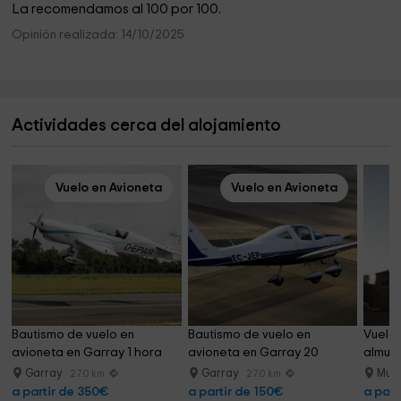
La recomendamos al 100 por 100.
Opinión realizada: 14/10/2025
Actividades cerca del alojamiento
Vuelo en Avioneta
Vuelo en Avioneta
Bautismo de vuelo en 
Bautismo de vuelo en 
Vuelo 
avioneta en Garray 1 hora
avioneta en Garray 20 
almue
minutos
Garray
Garray
Muri
27.0 km
27.0 km
a partir de 350€
a partir de 150€
a part