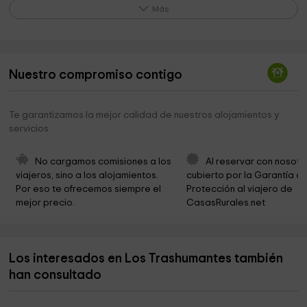
Ermita del Santo Cristo
0,5 km
Más
Iglesia de San Juan Bautista
1,1 km
Ermita de Santa Ana
1,3 km
Nuestro compromiso contigo
Pico del Águila
1,8 km
Ermita de San Mateo
2,6 km
Te garantizamos la mejor calidad de nuestros alojamientos y
servicios
Ruinas Puente Romano
2,7 km
Nuestra Señora del Pino
3,5 km
No cargamos comisiones a los 
Al reservar con nosotr
viajeros, sino a los alojamientos. 
cubierto por la Garantía de
Ayuntamiento de Salduero
3,5 km
Por eso te ofrecemos siempre el 
Protección al viajero de 
mejor precio.
CasasRurales.net
Playa Pita
3,7 km
Ermita de San Antón
3,7 km
Los interesados en Los Trashumantes también
Cementerio Vinuesa
3,9 km
han consultado
Ermita de San Pedro
4,0 km