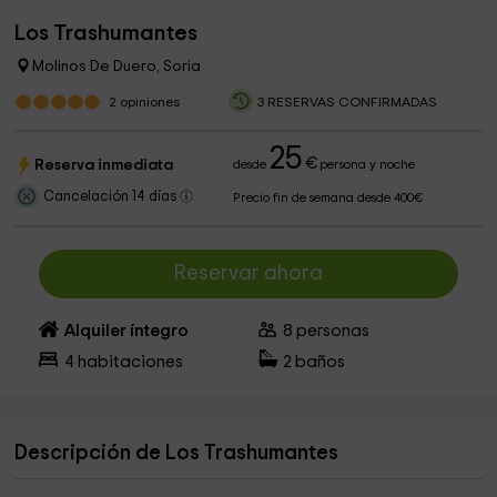
Los Trashumantes
Molinos De Duero, Soria
2
opiniones
3 RESERVAS CONFIRMADAS
25
€
Reserva inmediata
desde
persona y noche
Cancelación 14 días
Precio fin de semana desde 400€
Reservar ahora
Alquiler íntegro
8
personas
4
habitaciones
2
baños
Descripción de Los Trashumantes