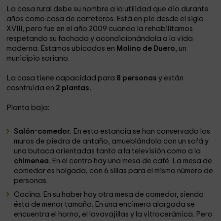
La casa rural debe su nombre a la utilidad que dio durante
años como casa de carreteros. Está en pie desde el siglo
XVIII, pero fue en el año 2009 cuando la rehabilitamos
respetando su fachada y acondicionándola a la vida
moderna. Estamos ubicados en
Molino de Duero,
un
municipio soriano.
La casa tiene capacidad para
8 personas
y están
cosntruida en
2 plantas.
Planta baja:
Salón-comedor.
En esta estancia se han conservado los
muros de piedra de antaño, amueblándola con un sofá y
una butaca orientadas tanto a la televisión como a la
chimenea
. En el centro hay una mesa de café. La mesa de
comedor es holgada, con 6 sillas para el mismo número de
personas.
Cocina. En su haber hay otra mesa de comedor, siendo
ésta de menor tamaño. En una encimera alargada se
encuentra el horno, el lavavajillas y la vitrocerámica. Pero