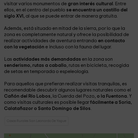
visitar varios monumentos de
gran interés cultural
. Entre
ellos, en el centro del pueblo
se encuentra un castillo del
siglo XVI,
al que se puede entrar de manera gratuita.
Además, está situado en mitad de la sierra, por lo que la
zona es completamente natural y ofrece la posibilidad de
realizar actividades de aventura entrando
en contacto
con la vegetación
e incluso con la fauna del lugar.
Las
actividades más demandadas
en la zona son
senderismo, rutas a caballo
, rutas en bicicleta, recogida
de setas en temporada o espeleología.
Para aquellos que prefieran realizar visitas tranquilas, es
recomendable descubrir algunos lugares naturales como el
Cañón del Río Lobos
, la Cuerda del Pozo,
o la Fuentona.
Y
como visitas culturales es posible llegar
fácilmente a Soria,
Calatañazor o Santo Domingo de Silos
.
Casas Rurales San Leonardo De Yague