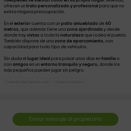
huéspedes se sientan como en su propio hogar.
Además,
ofrecen un
trato personalizado y profesional
para que no
exista ninguna preocupación.
En el
exterior
cuenta con un
patio amueblado
de
60
metros
, que además tiene una
zona ajardinada
y desde
donde hay
vistas
a toda la
naturaleza
que rodea el pueblo.
También dispone de una
zona de aparcamiento,
con
capacidad para todo tipo de vehículos.
Sin duda el
lugar ideal
para pasar unos días en
familia
o
con
amigos
en un
entorno tranquilo y seguro
, donde los
más pequeños pueden jugar sin peligro.
Casas Rurales Castilla y León
Casas Rurales Soria
Enviar mensaje al propietario