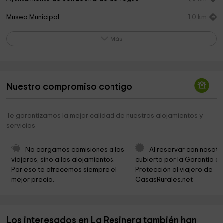
Museo Municipal
1,0 km
Parroquia San Leonardo Abad
1,1 km
Más
Ermita de la Virgen de la Vega
1,7 km
Cementerio
2,0 km
Nuestro compromiso contigo
Prado Emiliano
2,1 km
Los Vegazos
2,2 km
Te garantizamos la mejor calidad de nuestros alojamientos y
servicios
Caseta Blanca
2,6 km
Raso Miguel
3,5 km
No cargamos comisiones a los 
Al reservar con nosotr
viajeros, sino a los alojamientos. 
cubierto por la Garantía de
Raso Miguel
3,7 km
Por eso te ofrecemos siempre el 
Protección al viajero de 
mejor precio.
CasasRurales.net
Ermita de San Roque
4,1 km
Iglesia Casarejos
4,3 km
Los interesados en La Resinera también han
Parroquia de San Esteban Protomartir
4,4 km