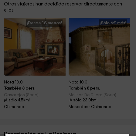
Otros viajeros han decidido reservar directamente con
ellos.
¡Desde 1€ menos!
¡Sólo 6€ más!
Nota 10.0
Nota 10.0
También 8 pers.
También 8 pers.
Casarejos (Soria)
Molinos De Duero (Soria)
¡A sólo 4.5km!
¡A sólo 23.0km!
Chimenea
Mascotas · Chimenea
Descripción de La Resinera