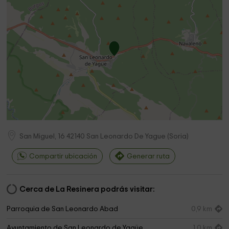
San Miguel, 16
42140
San Leonardo De Yague
(
Soria
)
Compartir ubicación
Generar ruta
Cerca de La Resinera podrás visitar:
Parroquia de San Leonardo Abad
0,9 km
Ayuntamiento de San Leonardo de Yagüe
1,0 km