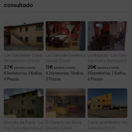
consultado
Ermita de Nuestra Señora de las Angustias
4,8 km
Las Candelas- Casa el Otero
La Casa de Eusebio y Vicenta
La Majada - Los Casar
Torreandaluz (Soria)
Diustes (Soria)
San Pedro Manrique (Sori
27
€
11
€
25
€
persona y noche
persona y noche
persona y noche
5 Dormitorios, 3 Baños,
4 Dormitorios, 1 Baños,
3 Dormitorios, 2 Baños,
9 Plazas
11 Plazas
6 Plazas
Corrala de Paco - Los Casares
El Caserío de Soria
Casa rural Molino Vaya 
San Pedro Manrique (Soria)
Vinuesa (Soria)
Adradas (Soria)