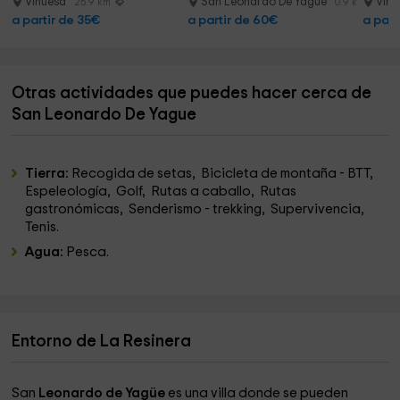
Vinuesa
San Leonardo De Yague
Vin
25.9 km
0.9 km
a partir de 35€
a partir de 60€
a part
Otras actividades que puedes hacer cerca de
San Leonardo De Yague
Tierra:
Recogida de setas, Bicicleta de montaña - BTT,
Espeleología, Golf, Rutas a caballo, Rutas
gastronómicas, Senderismo - trekking, Supervivencia,
Tenis.
Agua:
Pesca.
Entorno de La Resinera
San
Leonardo de Yagüe
es una villa donde se pueden