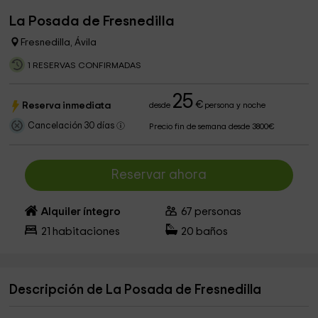
La Posada de Fresnedilla
Fresnedilla, Ávila
1 RESERVAS CONFIRMADAS
25
€
Reserva inmediata
desde
persona y noche
Cancelación 30 días
Precio fin de semana desde 3800€
Reservar ahora
Alquiler íntegro
67
personas
21
habitaciones
20
baños
Descripción de La Posada de Fresnedilla