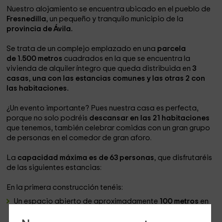
Nuestro alojamiento se encuentra ubicado en el pueblo de
Fresnedilla
, un pequeño y tranquilo municipio de la
provincia de Ávila.
Se trata de un complejo emplazado en una
parcela
de 1.500 metros
cuadrados en la que se encuentra la
vivienda de alquiler íntegro que queda distribuida en
3
casas
,
una con las estancias comunes y las otras 2 con
las habitaciones.
¿Un evento importante? Pues nuestra casa es perfecta,
porque no solo podréis
descansar en las 21 habitaciones
que tenemos, también celebrar comidas con un gran grupo
de personas en el comedor de gran aforo.
La
capacidad máxima es de 63 personas
, que disfrutaréis
de las siguientes estancias:
En la primera construcción tenéis:
Un espacio abierto de aproximadamente
100 metros
en
el que hemos creado 2 espacios: