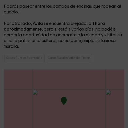
Podrás pasear entre los campos de encinas que rodean al
pueblo.
Por otro lado,
Ávila
se encuentra alejado, a
1 hora
aproximadamente,
pero si estáis varios días, no podéis
perder la oportunidad de acercarte a la ciudad y visitar su
amplio patrimonio cultural, como por ejemplo su famosa
muralla.
Casas Rurales Fresnedilla
Casas Rurales Valle del Tiétar