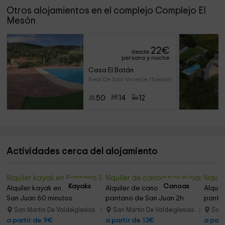
Otros alojamientos en el complejo Complejo El
Mesón
22
€
desde
persona y noche
Casa El Batán
Real De San Vicente (Toledo)
50
14
12
Actividades cerca del alojamiento
Kayaks
Canoas
Alquiler kayak en Pantano 
Alquiler de canoa por el 
Alquil
San Juan 60 minutos
pantano de San Juan 2h
panta
San Martin De Valdeiglesias
San Martin De Valdeiglesias
San 
28.0 km
29.8 km
a partir de 9€
a partir de 13€
a part