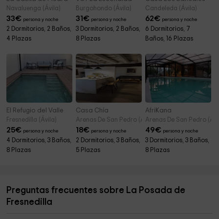
Navaluenga (Ávila)
Burgohondo (Ávila)
Candeleda (Ávila)
33
€
31
€
62
€
persona y noche
persona y noche
persona y noche
2 Dormitorios, 2 Baños,
3 Dormitorios, 2 Baños,
6 Dormitorios, 7
4 Plazas
8 Plazas
Baños, 16 Plazas
El Refugio del Valle
Casa Chía
AfriKana
Fresnedilla (Ávila)
Arenas De San Pedro (Ávila)
Arenas De San Pedro (Ávi
25
€
18
€
49
€
persona y noche
persona y noche
persona y noche
4 Dormitorios, 3 Baños,
2 Dormitorios, 3 Baños,
3 Dormitorios, 3 Baños,
8 Plazas
5 Plazas
8 Plazas
Preguntas frecuentes sobre La Posada de
Fresnedilla