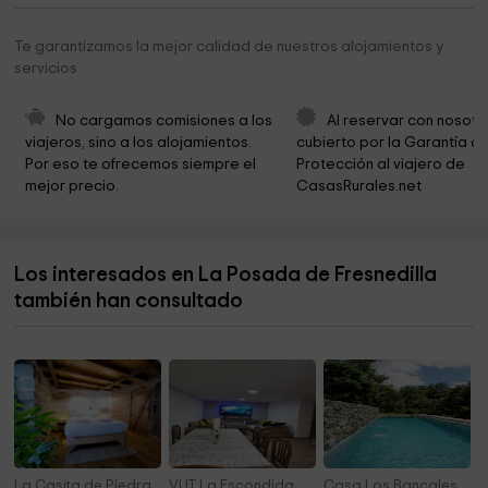
Ermita Nuestra Señora de los Remedios
7,5 km
Te garantizamos la mejor calidad de nuestros alojamientos y
servicios
Parroquia del Espíritu Santo
7,6 km
Holy Trinity Church
7,6 km
No cargamos comisiones a los 
Al reservar con nosotr
viajeros, sino a los alojamientos. 
cubierto por la Garantía de
Parroquia del Salvador
7,7 km
Por eso te ofrecemos siempre el 
Protección al viajero de 
mejor precio.
CasasRurales.net
Iglesia el Salvador
7,7 km
Adolfo Suarez Park
7,8 km
Los interesados en La Posada de Fresnedilla
Ermita de la Yedra
8,1 km
también han consultado
Ermita de Nuestra Señora de la Yedra
8,2 km
La Casita de Piedra
VUT La Escondida
Casa Los Bancales