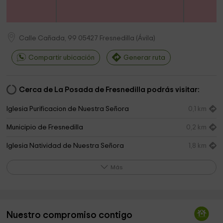
Calle Cañada, 99
05427
Fresnedilla
(
Ávila
)
Compartir ubicación
Generar ruta
Cerca de La Posada de Fresnedilla podrás visitar:
Iglesia Purificacion de Nuestra Señora
0,1 km
Municipio de Fresnedilla
0,2 km
Iglesia Natividad de Nuestra Señora
1,8 km
Las Dehesillas
6,1 km
Más
Pinosa
6,8 km
cementerio
7,4 km
Nuestro compromiso contigo
Cementerio
7,4 km