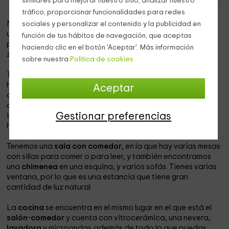
similares para mejorar nuestro sitio, analizar nuestro
tráfico, proporcionar funcionalidades para redes
Nos encontramos en
Villaherreros
, Palencia. Se trata de
sociales y personalizar el contenido y la publicidad en
una casa que tiene
chimenea
en el interior y que destaca
función de tus hábitos de navegación, que aceptas
por el
porche
y por el bonito
jardín
común que hay en las
haciendo clic en el botón 'Aceptar'. Más información
zonas exteriores.
sobre nuestra
Política de cookies.
Tiene capacidad para
5 individuos
y dispone de 2
habitaciones. Hay un dormitorio que tiene
2 camas
y otro
Aceptar
que tiene 3. Ambas habitaciones son muy amplias, y con
armarios y ventanas. Además, hay un
cuarto de baño
que
Gestionar preferencias
incluye una bañera. En cualquier caso, la casa tiene tres
habitaciones más, por si quieres ir con más personas.
Tenemos una
sala con comedor
, en la que hay varias mesas
con sillas para comer o para leer, y también encontramos
una
chimenea
en una esquina, y varios sofás. Tienes varias
ventana, por lo que es una estancia que tiene gran
cantidad de luz natural.
La
cocina
se encuentra en el mismo lugar en el que está el
salón-comedor
y cuenta con vitrocerámica, una nevera,
lavadora
y microondas,además de todo lo que puedas