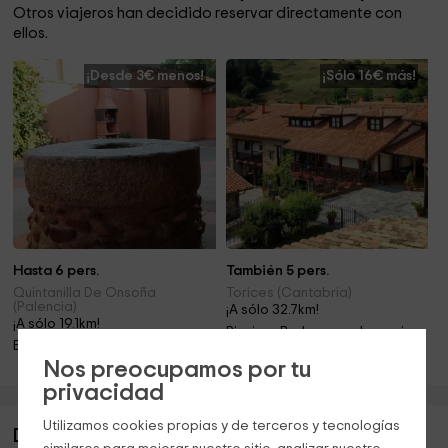
Otros viajeros han decidido reservar directamente con
ellos.
¡Desde 3€ menos!
¡Sólo 16€ más!
Hasta 6 pers.
También 5 pers.
Quintanilla De Onsoña
Torices (Cantabria)
(Palencia)
¡A sólo 32.7km!
¡A sólo 19.1km!
Piscina · Barbacoa · Jacuzzi
Barbacoa · Chimenea
Nos preocupamos por tu
privacidad
Utilizamos cookies propias y de terceros y tecnologías
Descripción de La Pequeña A