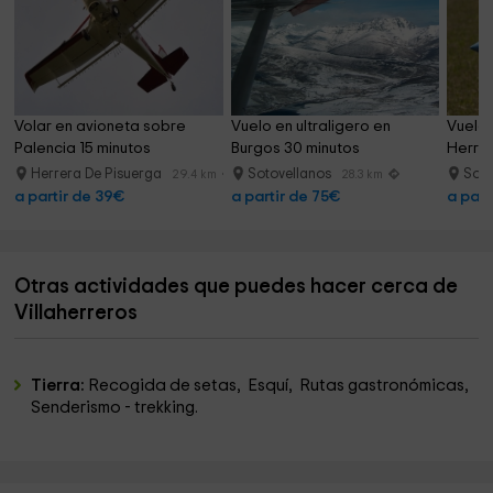
Volar en avioneta sobre 
Vuelo en ultraligero en 
Vuelo 
Palencia 15 minutos
Burgos 30 minutos
Herrer
Herrera De Pisuerga
Sotovellanos
Soto
29.4 km
28.3 km
a partir de 39€
a partir de 75€
a part
Otras actividades que puedes hacer cerca de
Villaherreros
Tierra:
Recogida de setas, Esquí, Rutas gastronómicas,
Senderismo - trekking.