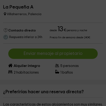
La Pequeña A
Villaherreros, Palencia
13
€
Contacto directo
desde
persona y noche
Respuesta inferior a 24h
Precio fin de semana desde 240€
Enviar mensaje al propietario
Alquiler íntegro
5
personas
2
habitaciones
1
baños
¿Preferirías hacer una reserva directa?
Las características de estos alojamientos son muy similares.