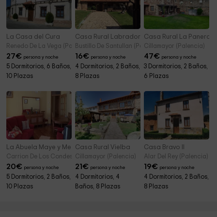
La Casa del Cura
Casa Rural Labrador
Casa Rural La Panera
Renedo De La Vega (Palencia)
Bustillo De Santullan (Palencia)
Cillamayor (Palencia)
27
€
16
€
47
€
persona y noche
persona y noche
persona y noche
5 Dormitorios, 6 Baños,
4 Dormitorios, 2 Baños,
3 Dormitorios, 2 Baños,
10 Plazas
8 Plazas
6 Plazas
La Abuela Maye y Me
Casa Rural Vielba
Casa Bravo II
Carrion De Los Condes (Palencia)
Cillamayor (Palencia)
Alar Del Rey (Palencia)
20
€
21
€
19
€
persona y noche
persona y noche
persona y noche
5 Dormitorios, 2 Baños,
4 Dormitorios, 4
4 Dormitorios, 2 Baños,
10 Plazas
Baños, 8 Plazas
8 Plazas