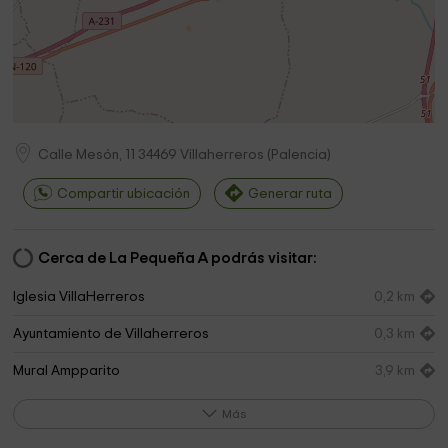
Calle Mesón, 11
34469
Villaherreros
(
Palencia
)
Compartir ubicación
Generar ruta
Cerca de La Pequeña A podrás visitar:
Iglesia VillaHerreros
0,2 km
Ayuntamiento de Villaherreros
0,3 km
Mural Ampparito
3,9 km
Ayuntamiento De Villasarracino
4,1 km
Más
Iglesia Villadiezma
4,2 km