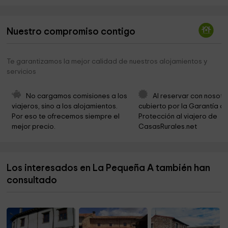
ermita Villadiezma
4,4 km
Nuestro compromiso contigo
Iglesia Abia de las Torres
4,6 km
Iglesia Nuestra Señora De La Asuncion
4,6 km
Te garantizamos la mejor calidad de nuestros alojamientos y
servicios
Ayuntamiento de Abia de las Torres
4,8 km
Iglesia Parroquial de Santa María
7,3 km
No cargamos comisiones a los 
Al reservar con nosotr
viajeros, sino a los alojamientos. 
cubierto por la Garantía de
Virgen Del Rio
8,4 km
Por eso te ofrecemos siempre el 
Protección al viajero de 
mejor precio.
CasasRurales.net
Ermita de Nuestra Señora del Río
9,2 km
Ayuntamiento de San Mamés de Campos
9,5 km
Los interesados en La Pequeña A también han
Cementerio Villalcázar De Sirga
10,1 km
consultado
Iglesia de Santa Maria
10,4 km