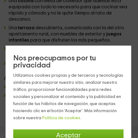
Una
cocina
con mesa de comedor que además está
equipada con todo lo necesario para que cocinar sea
rápido y cómodo y no le quite tiempo al rato de
descanso.
Una
terraza
descubierta, comunicada con la del otro
apartamento rural, con muebles de exterior y
juegos
infantiles
para que disfruten los más pequeños.
Una
zona cubierta
con
barbacoa
compartida con la
otra casa rural del edificio.
Nos preocupamos por tu
Aparcamiento
compartido para poder dejar el coche
privacidad
tranquilamente.
Utilizamos cookies propias y de terceros y tecnologías
Además, la casa dispone de:
similares para mejorar nuestro sitio, analizar nuestro
Cuna
para los que viajen con bebés.
tráfico, proporcionar funcionalidades para redes
Información sobre la zona
para poder planificar las
sociales y personalizar el contenido y la publicidad en
excursiones a conciencia.
función de tus hábitos de navegación, que aceptas
haciendo clic en el botón 'Aceptar'. Más información
Casas Rurales Aragón
Casas Rurales Teruel
sobre nuestra
Política de cookies.
Aceptar