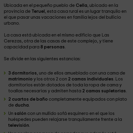
Ubicada en el pequeño pueblo de
Cella
, ubicado en la
provincia de
Teruel
, esta casa rural es un lugar tranquilo en
el que pasar unas vacaciones en familia lejos del bullicio
urbano.
La casa está ubicada en el mismo edificio que Las
Cerezas, otra de las casas de este complejo, y tiene
capacidad para
8 personas
.
Se divide en las siguientes estancias:
3 dormitorios
, uno de ellos amueblado con una cama de
matrimonio
y los otros 2 con
2 camas individuales
. Los
dormitorios están dotados de toda la ropa de cama y
toallas necesarias y admiten hasta
2 camas supletorias
.
2 cuartos de baño
completamente equipados con plato
de
ducha
.
Un
salón
con un mullido sofá esquinero en el que los
huéspedes pueden relajarse tranquilamente frente a la
televisión
.