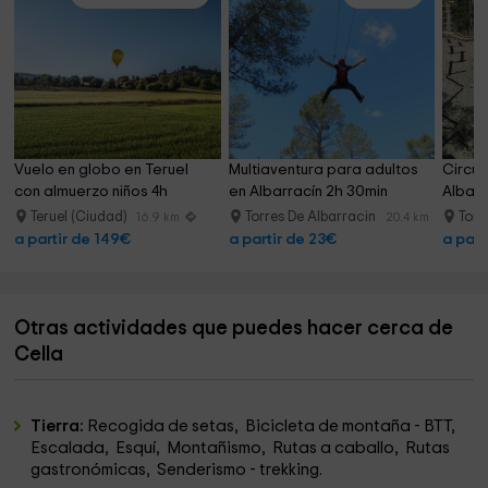
Vuelo en globo en Teruel 
Multiaventura para adultos 
Circuit
con almuerzo niños 4h
en Albarracín 2h 30min
Albarr
Teruel (Ciudad)
Torres De Albarracin
Torr
16.9 km
20.4 km
a partir de 149€
a partir de 23€
a part
Otras actividades que puedes hacer cerca de
Cella
Tierra:
Recogida de setas, Bicicleta de montaña - BTT,
Escalada, Esquí, Montañismo, Rutas a caballo, Rutas
gastronómicas, Senderismo - trekking.