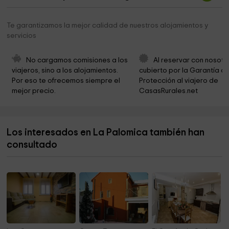
Laguna Del Cañizar
6,4 km
Ayuntamiento de Gea de Albarracín
6,6 km
Te garantizamos la mejor calidad de nuestros alojamientos y
servicios
Teruel Airport
7,1 km
CONSORCIO AEROPUERTO DE TERUEL
7,4 km
No cargamos comisiones a los 
Al reservar con nosotr
viajeros, sino a los alojamientos. 
cubierto por la Garantía de
Parroquia de Nuestra Señora de la Asunción
7,5 km
Por eso te ofrecemos siempre el 
Protección al viajero de 
mejor precio.
CasasRurales.net
Ayuntamiento de Villarquemado
7,6 km
El Croa
7,7 km
Los interesados en La Palomica también han
Iglesia de Caudé
9,5 km
consultado
Abrigo Del Tio Campano
11,4 km