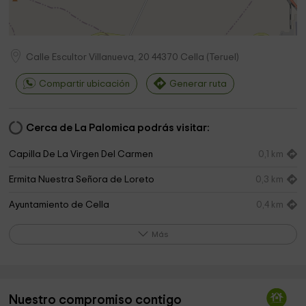
Calle Escultor Villanueva, 20
44370
Cella
(
Teruel
)
Compartir ubicación
Generar ruta
Cerca de La Palomica podrás visitar:
Capilla De La Virgen Del Carmen
0,1 km
Ermita Nuestra Señora de Loreto
0,3 km
Ayuntamiento de Cella
0,4 km
Parroquia de la Inmaculada
0,4 km
Más
Cementerio De Cella
0,9 km
Acueducto
6,1 km
Nuestro compromiso contigo