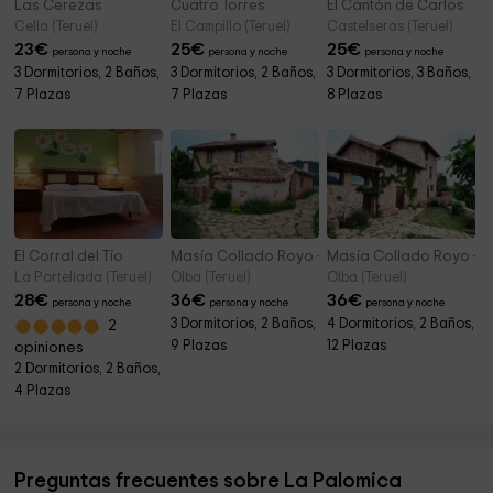
Las Cerezas
Cuatro Torres
El Cantón de Carlos
Cella (Teruel)
El Campillo (Teruel)
Castelseras (Teruel)
23
€
25
€
25
€
persona y noche
persona y noche
persona y noche
3 Dormitorios, 2 Baños,
3 Dormitorios, 2 Baños,
3 Dormitorios, 3 Baños,
7 Plazas
7 Plazas
8 Plazas
El Corral del Tío
Masía Collado Royo - Casa de la Maestra
Masía Collado Royo - 
La Portellada (Teruel)
Olba (Teruel)
Olba (Teruel)
28
€
36
€
36
€
persona y noche
persona y noche
persona y noche
3 Dormitorios, 2 Baños,
4 Dormitorios, 2 Baños,
2
9 Plazas
12 Plazas
opiniones
2 Dormitorios, 2 Baños,
4 Plazas
Preguntas frecuentes sobre La Palomica