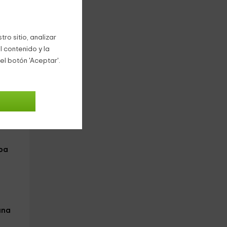
rán
ro sitio, analizar
l contenido y la
el botón 'Aceptar'.
a
da
pa
una