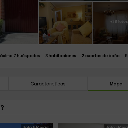
+28 fotos
áximo 7 huéspedes
3 habitaciones
2 cuartos de baño
5
Características
Mapa
a?
¡Sólo 8€ más!
¡Sólo 1€ má