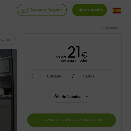
Tarjetas Regalo
Iniciar sesión
La olmedana
Guardar
21
€
desde
persona y noche