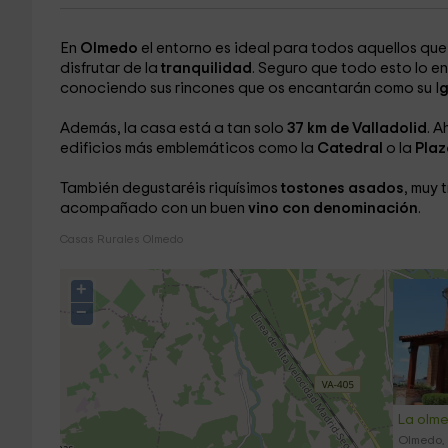
En
Olmedo
el entorno es ideal para todos aquellos qu
disfrutar de la
tranquilidad
. Seguro que todo esto lo e
conociendo sus rincones que os encantarán como su I
g
Además, la casa está a tan solo
37 km de Valladolid
. A
edificios más emblemáticos como la
Catedral
o la
Plaz
También degustaréis riquísimos
tostones asados
, muy 
acompañado con un buen
vino con denominación
.
Casas Rurales Olmedo
+
−
La olm
Olmedo, 