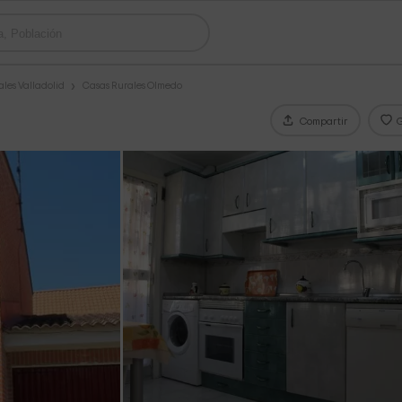
les Valladolid
Casas Rurales Olmedo
Compartir