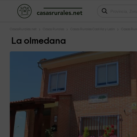
CasasRurales.net
Casas Rurales
Casas Rurales Castilla y León
Casas Rura
La olmedana