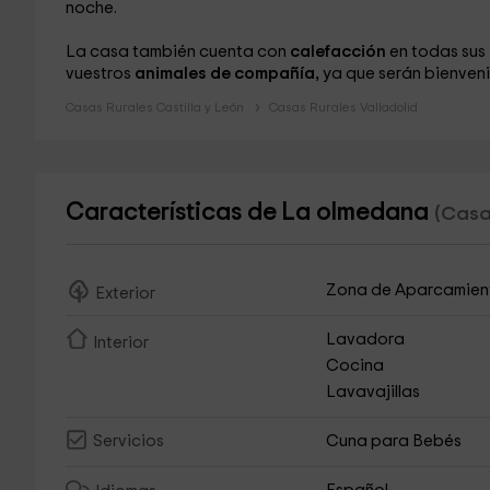
noche.
La casa también cuenta con
calefacción
en todas sus 
vuestros
animales de compañía,
ya que serán bienveni
Casas Rurales Castilla y León
Casas Rurales Valladolid
Características de La olmedana
(Casa 
Zona de Aparcamien
Exterior
Lavadora
Interior
Cocina
Lavavajillas
Cuna para Bebés
Servicios