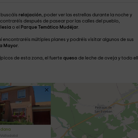
e buscáis
relajación
, poder ver las estrellas durante la noche y
ncontraréis después de pasear por las calles del pueblo,
lesia
o el
Parque Temático Mudéjar
.
hí encontraréis múltiples planes y podréis visitar algunos de sus
a Mayor
.
típicos de esta zona, el fuerte
queso
de leche de oveja y todo el
edana
Valladolid