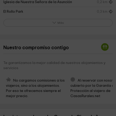
Iglesia de Nuestra Señora de la Asunción
0,2 km
El Rollo Park
0,3 km
Ermita de los Santicos
0,4 km
Más
Pinar de San Isidro
0,5 km
Ermita de San Isidro
0,5 km
Nuestro compromiso contigo
Cementerio municipal de El Peral
0,6 km
Pino rechoncho
2,1 km
Te garantizamos la mejor calidad de nuestros alojamientos y
servicios
Cementerio de Motilla del Palancar
6,7 km
"El Carrascal" Parque
6,7 km
No cargamos comisiones a los 
Al reservar con nosotr
viajeros, sino a los alojamientos. 
cubierto por la Garantía de
Ermita de San Miguel
7,0 km
Por eso te ofrecemos siempre el 
Protección al viajero de 
mejor precio.
CasasRurales.net
Ermita de San Isidro
7,0 km
Parque de la Ermita
7,1 km