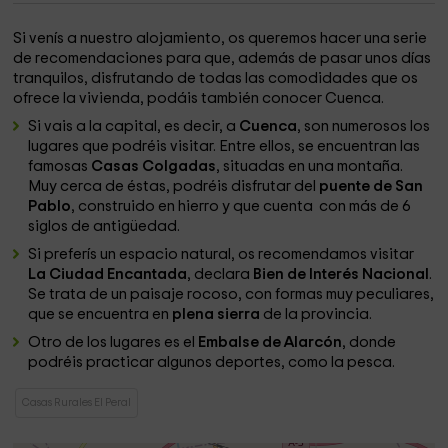
Si venís a nuestro alojamiento, os queremos hacer una serie
de recomendaciones para que, además de pasar unos días
tranquilos, disfrutando de todas las comodidades que os
ofrece la vivienda, podáis también conocer Cuenca.
Si vais a la capital, es decir, a
Cuenca
, son numerosos los
lugares que podréis visitar. Entre ellos, se encuentran las
famosas
Casas Colgadas
, situadas en una montaña.
Muy cerca de éstas, podréis disfrutar del
puente de San
Pablo
, construido en hierro y que cuenta con más de 6
siglos de antigüedad.
Si preferís un espacio natural, os recomendamos visitar
La Ciudad Encantada
, declara
Bien de Interés Nacional
.
Se trata de un paisaje rocoso, con formas muy peculiares,
que se encuentra en
plena sierra
de la provincia.
Otro de los lugares es el
Embalse de Alarcón
, donde
podréis practicar algunos deportes, como la pesca.
Casas Rurales El Peral