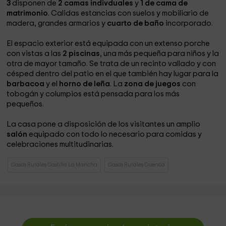
3
disponen de
2 camas indivduales
y
1 de cama de
matrimonio
. Calidas estancias con suelos y mobiliario de
madera, grandes armarios y
cuarto de baño
incorporado.
El espacio exterior está equipada con un extenso porche
con vistas a las
2 piscinas
, una más pequeña para niños y la
otra de mayor tamaño. Se trata de un recinto vallado y con
césped dentro del patio en el que también hay lugar para la
barbacoa
y el
horno de leña
. La
zona de juegos
con
tobogán y columpios está pensada para los más
pequeños.
La casa pone a disposición de los visitantes un amplio
salón
equipado con todo lo necesario para comidas y
celebraciones multitudinarias.
Casas Rurales Castilla La Mancha
Casas Rurales Cuenca