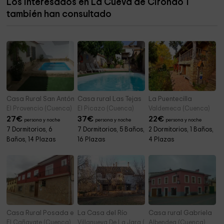
Los interesados en La Cueva de Cirondo 1
Parque de los Azulejos
7,1 km
también han consultado
Ayuntamiento De Motilla Del Palancar
7,1 km
Casa Rural San Antón
Casa rural Las Tejas
La Puentecilla
El Provencio (Cuenca)
El Picazo (Cuenca)
Valdemeca (Cuenca)
27
€
37
€
22
€
persona y noche
persona y noche
persona y noche
7 Dormitorios, 6
7 Dormitorios, 5 Baños,
2 Dormitorios, 1 Baños,
Baños, 14 Plazas
16 Plazas
4 Plazas
Casa Rural Posada el Cañavate
La Casa del Río
Casa rural Gabriela
El Cañavate (Cuenca)
Villanueva De La Jara (Cuenca)
Albendea (Cuenca)