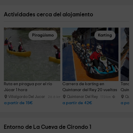
Actividades cerca del alojamiento
Piragüismo
Karting
Ruta en piragua por el río 
Carrera de karting en 
Tanda 
Júcar 1 hora
Quintanar del Rey 20 vueltas
Quinta
Villalgordo Del Jucar
Quintanar Del Rey
Quin
26.6 km
17.3 km
a partir de 15€
a partir de 42€
a part
Entorno de La Cueva de Cirondo 1