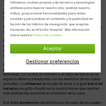
Utilizamos cookies propias y de terceros y tecnologías
similares para mejorar nuestro sitio, analizar nuestro
Alojamiento rural edificado en el año 2005 y situado en el
tráfico, proporcionar funcionalidades para redes
municipio conquense de
El Peral.
sociales y personalizar el contenido y la publicidad en
función de tus hábitos de navegación, que aceptas
Perfecto para
familias o grupos de amigos
, pues tiene una
haciendo clic en el botón 'Aceptar'. Más información
capacidad de hasta
8 personas
.
sobre nuestra
Política de cookies.
Todas sus estancias cuentan con
aire acondicionado y
calefacción
, y a pesar de encontrarse alejada de los
Aceptar
centros urbanos, es posible la conexión a internet a través
de
wifi
.
Gestionar preferencias
De estilo rústico por sus techos de madera y su decoración
propia de las casas de campo, sus estancias son amplias y
luminosas. La cocina, el comedor y el salón se aúnan en un
espacio abierto y equipado con los servicios de las casas
actuales. La
chimenea
de la sala de estar y el gran
barril de
cerveza
con grifo situado en la cocina hacen que resulten
más amenas las reuniones en el interior de la casa.
Son
4 los dormitorios
repartidos por la casa, de los cuales