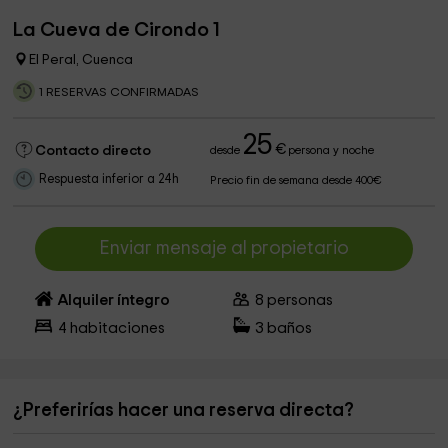
La Cueva de Cirondo 1
El Peral, Cuenca
1 RESERVAS CONFIRMADAS
25
€
Contacto directo
desde
persona y noche
Respuesta inferior a 24h
Precio fin de semana desde 400€
Enviar mensaje al propietario
Alquiler íntegro
8
personas
4
habitaciones
3
baños
¿Preferirías hacer una reserva directa?