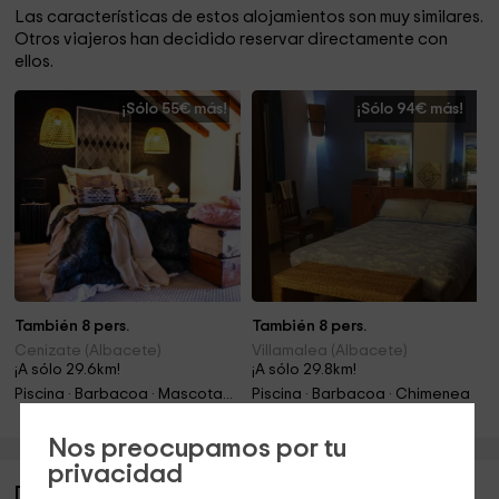
Las características de estos alojamientos son muy similares.
Otros viajeros han decidido reservar directamente con
ellos.
¡Sólo 55€ más!
¡Sólo 94€ más!
También 8 pers.
También 8 pers.
Cenizate (Albacete)
Villamalea (Albacete)
¡A sólo 29.6km!
¡A sólo 29.8km!
Piscina · Barbacoa · Mascotas · Chimenea
Piscina · Barbacoa · Chimenea
Nos preocupamos por tu
privacidad
Descripción de La Cueva de Cirondo 1