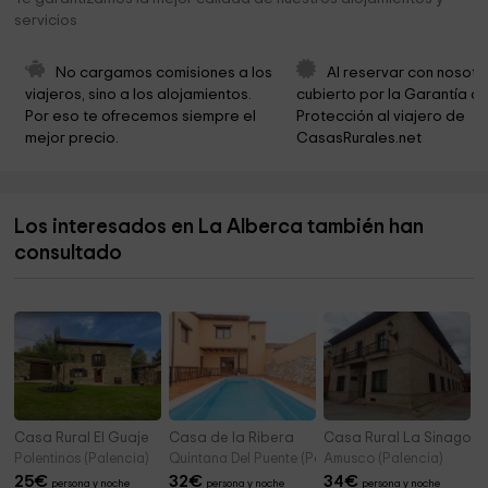
servicios
Ayuntamiento de Palencia - Infancia
1,7 km
Ayuntamiento De Villalcon
1,7 km
No cargamos comisiones a los 
Al reservar con nosotr
viajeros, sino a los alojamientos. 
cubierto por la Garantía de
Palencia City Council
1,7 km
Por eso te ofrecemos siempre el 
Protección al viajero de 
mejor precio.
CasasRurales.net
Diputación de Palencia
1,7 km
Fundación Díaz Caneja
1,9 km
Los interesados en La Alberca también han
Cofradía del Santo Sepulcro
1,9 km
consultado
Mármoles Esteban García S.L.
2,5 km
Casa Rural El Guaje
Casa de la Ribera
Casa Rural La Sinagog
Polentinos (Palencia)
Quintana Del Puente (Palencia)
Amusco (Palencia)
25
€
32
€
34
€
persona y noche
persona y noche
persona y noche