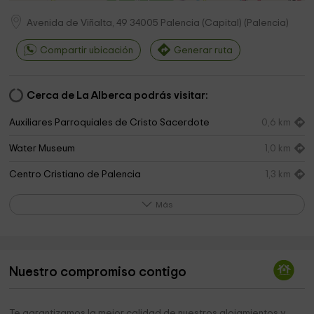
Avenida de Viñalta, 49
34005
Palencia (Capital)
(
Palencia
)
Compartir ubicación
Generar ruta
Cerca de La Alberca podrás visitar:
Auxiliares Parroquiales de Cristo Sacerdote
0,6 km
Water Museum
1,0 km
Centro Cristiano de Palencia
1,3 km
Diocesan Museum of Sacred Art
1,4 km
Más
Museo De Palencia
1,4 km
Catedral de San Antolín
1,4 km
Nuestro compromiso contigo
Iglesia de San Miguel
1,5 km
Capilla de Jesús Nazareno
1,6 km
Te garantizamos la mejor calidad de nuestros alojamientos y