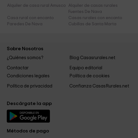
Alquiler de casa rural Amusco
Alquiler de casas rurales
Fuentes De Nava
Casa rural con encanto
Casas rurales con encanto
Paredes De Nava
Cubillas de Santa Marta
Sobre Nosotros
¿Quiénes somos?
Blog Casasrurales.net
Contactar
Equipo editorial
Condiciones legales
Política de cookies
Política de privacidad
Confianza CasasRurales.net
Descárgate la app
Métodos de pago