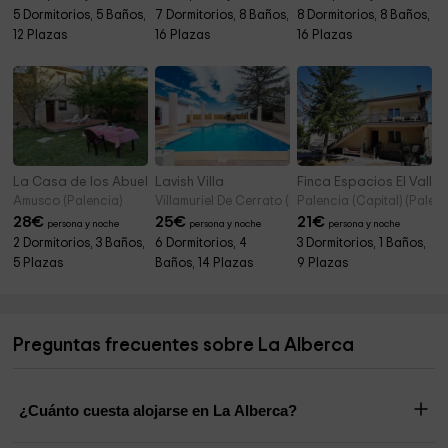
5 Dormitorios, 5 Baños,
7 Dormitorios, 8 Baños,
8 Dormitorios, 8 Baños,
12 Plazas
16 Plazas
16 Plazas
La Casa de los Abuelos
Lavish Villa
Finca Espacios El Valle
Amusco (Palencia)
Villamuriel De Cerrato (Palencia)
Palencia (Capital) (Palenc
28
€
25
€
21
€
persona y noche
persona y noche
persona y noche
2 Dormitorios, 3 Baños,
6 Dormitorios, 4
3 Dormitorios, 1 Baños,
5 Plazas
Baños, 14 Plazas
9 Plazas
Preguntas frecuentes sobre La Alberca
¿Cuánto cuesta alojarse en La Alberca?