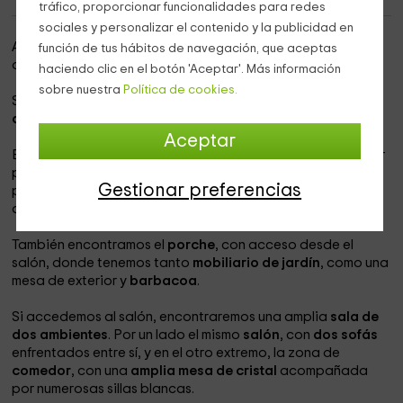
tráfico, proporcionar funcionalidades para redes
sociales y personalizar el contenido y la publicidad en
A poca distancia del centro histórico de
Palencia
es
función de tus hábitos de navegación, que aceptas
donde encontramos nuestro alojamiento.
haciendo clic en el botón 'Aceptar'. Más información
sobre nuestra
Política de cookies.
Se trata de una
fantástica casa rural
asentada sobre una
amplia finca ajardinada
con espacio
para 12 personas
.
Aceptar
En la parte trasera de la casa es donde podremos disfrutar
plenamente de su
exterior
, puesto que el amplio
jardín
Gestionar preferencias
posee una estupenda
piscina privada
con césped natural
al su alrededor como zona de
solarium
.
También encontramos el
porche
, con acceso desde el
salón, donde tenemos tanto
mobiliario de jardín
, como una
mesa de exterior y
barbacoa
.
Si accedemos al salón, encontraremos una amplia
sala de
dos ambientes
. Por un lado el mismo
salón
, con
dos sofás
enfrentados entre sí, y en el otro extremo, la zona de
comedor
, con una
amplia mesa de cristal
acompañada
por numerosas sillas blancas.