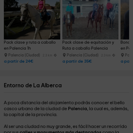
Pack clase y ruta a caballo 
Pack clase de equitación y 
Bono 4
en Palencia 1h
Ruta a caballo Palencia
en Pal
Palencia (Ciudad)
Palencia (Ciudad)
Pale
2.3 km
2.3 km
a partir de 24€
a partir de 35€
a part
Entorno de La Alberca
A poca distancia del alojamiento podrás conocer el bello
casco urbano de la ciudad de
Palencia
, la cual es, además,
la capital de la provincia.
Al ser una ciudad no muy grande, es fácil hacer un recorrido
por sus
calles y monumentos más destacados
como la