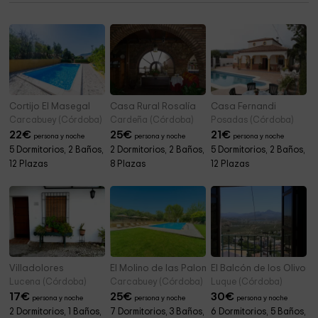
Cortijo El Masegal
Casa Rural Rosalía
Casa Fernandi
Carcabuey (Córdoba)
Cardeña (Córdoba)
Posadas (Córdoba)
22
€
25
€
21
€
persona y noche
persona y noche
persona y noche
5 Dormitorios, 2 Baños,
2 Dormitorios, 2 Baños,
5 Dormitorios, 2 Baños,
12 Plazas
8 Plazas
12 Plazas
Villadolores
El Molino de las Palomas
El Balcón de los Olivos
Lucena (Córdoba)
Carcabuey (Córdoba)
Luque (Córdoba)
17
€
25
€
30
€
persona y noche
persona y noche
persona y noche
2 Dormitorios, 1 Baños,
7 Dormitorios, 3 Baños,
6 Dormitorios, 5 Baños,