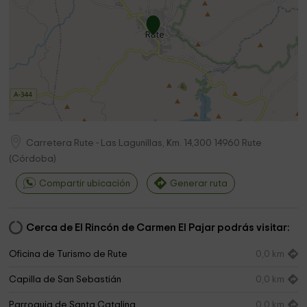
Carretera Rute - Las Lagunillas, Km. 14,300
14960
Rute
(
Córdoba
)
Compartir ubicación
Generar ruta
Cerca de El Rincón de Carmen El Pajar podrás visitar:
Oficina de Turismo de Rute
0,0 km
Capilla de San Sebastián
0,0 km
Parroquia de Santa Catalina
0,0 km