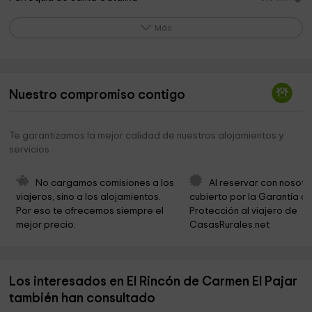
Parroquia de Santa Catalina Mártir
0,0 km
Más
Canonical Coronation Virgen del Carmen
0,1 km
Rute Ayuntamiento
0,1 km
Nuestro compromiso contigo
Ermita de la Santa Vera+Cruz
0,2 km
Parque Ntra. Sra. del Carmen, Patrona de Rute
0,3 km
Te garantizamos la mejor calidad de nuestros alojamientos y
servicios
Cementerio
0,4 km
Parroquia de San Francisco de Asis
0,5 km
No cargamos comisiones a los 
Al reservar con nosotr
viajeros, sino a los alojamientos. 
cubierto por la Garantía de
La Casa Museo de Jamones Rute
0,6 km
Por eso te ofrecemos siempre el 
Protección al viajero de 
mejor precio.
CasasRurales.net
Anis Museum
0,6 km
Museos del Aguardiente Anisado de Rute y España
0,6 km
Los interesados en El Rincón de Carmen El Pajar
Museo Del Azucar De La Flor De Rute
0,7 km
también han consultado
Museo del Azúcar. La Flor de Rute
0,7 km