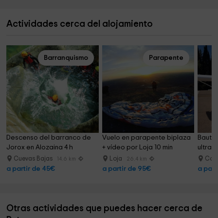
Actividades cerca del alojamiento
Barranquismo
Parapente
Descenso del barranco de 
Vuelo en parapente biplaza 
Bautis
Jorox en Alozaina 4 h
+ vídeo por Loja 10 min
ultral
30min
Cuevas Bajas
Loja
Cór
14.6 km
26.4 km
a partir de 45€
a partir de 95€
a part
Otras actividades que puedes hacer cerca de