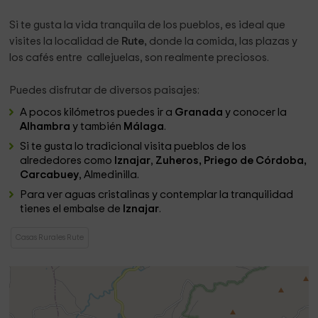
Si te gusta la vida tranquila de los pueblos, es ideal que
visites la localidad de
Rute,
donde la comida, las plazas y
los cafés entre callejuelas, son realmente preciosos.
Puedes disfrutar de diversos paisajes:
A pocos kilómetros puedes ir a
Granada
y conocer la
Alhambra
y también
Málaga
.
Si te gusta lo tradicional visita pueblos de los
alrededores como
Iznajar
,
Zuheros, Priego de Córdoba,
Carcabuey
, Almedinilla.
Para ver aguas cristalinas y contemplar la tranquilidad
tienes el embalse de
Iznajar
.
Casas Rurales Rute