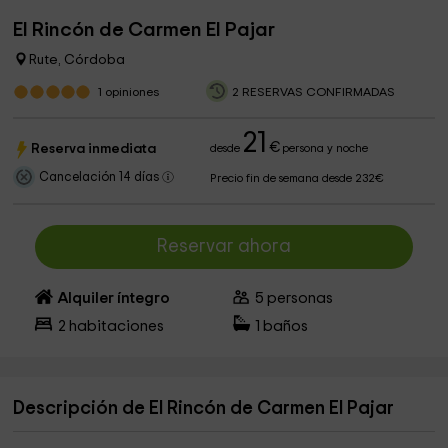
El Rincón de Carmen El Pajar
Rute, Córdoba
1
opiniones
2 RESERVAS CONFIRMADAS
21
€
Reserva inmediata
desde
persona y noche
Cancelación 14 días
Precio fin de semana desde 232€
Reservar ahora
Alquiler íntegro
5
personas
2
habitaciones
1
baños
Descripción de El Rincón de Carmen El Pajar