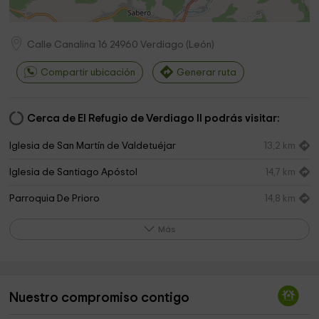
Calle Canalina 16
24960
Verdiago
(
León
)
Compartir ubicación
Generar ruta
Cerca de El Refugio de Verdiago II podrás visitar:
Iglesia de San Martín de Valdetuéjar
13,2 km
Iglesia de Santiago Apóstol
14,7 km
Parroquia De Prioro
14,8 km
Ermita de Nuestra Señora de las Angustias de
15,7 km
Más
Puente Almuhey
Ermita de Santa María de Vega
16,1 km
Soto de Valderrueda,León, España
16,1 km
Nuestro compromiso contigo
Ayuntamiento de Valderrueda
16,2 km