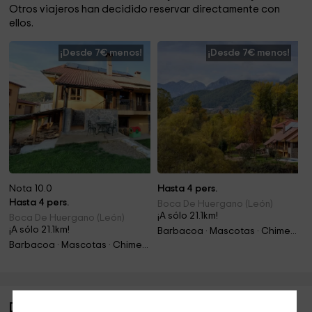
Otros viajeros han decidido reservar directamente con
ellos.
¡Desde 7€ menos!
¡Desde 7€ menos!
Nota 10.0
Hasta 4 pers.
Hasta 4 pers.
Boca De Huergano (León)
¡A sólo 21.1km!
Boca De Huergano (León)
¡A sólo 21.1km!
Barbacoa · Mascotas · Chimenea
Barbacoa · Mascotas · Chimenea
Descripción de El Refugio de Verdiago II