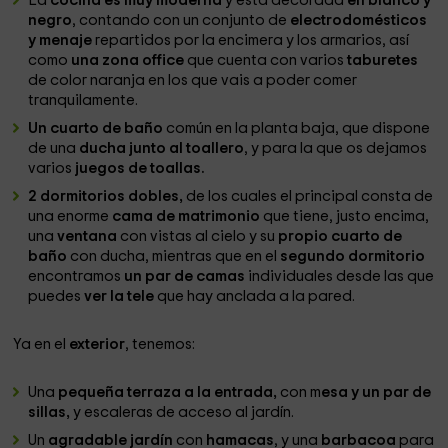
La
cocina es muy moderna
y está decorada
en blanco y
negro
, contando con un conjunto de
electrodomésticos
y menaje
repartidos por la encimera y los armarios, así
como
una zona office
que cuenta con varios
taburetes
de color naranja en los que vais a poder comer
tranquilamente.
Un cuarto de baño
común en la planta baja, que dispone
de una
ducha junto al toallero
, y para la que os dejamos
varios
juegos de toallas.
2 dormitorios dobles,
de los cuales el principal consta de
una enorme
cama de matrimonio
que tiene, justo encima,
una
ventana
con vistas al cielo y su
propio cuarto de
baño
con ducha, mientras que en el
segundo dormitorio
encontramos
un par de camas
individuales desde las que
puedes
ver la tele
que hay anclada a la pared.
Ya en el
exterior
, tenemos:
Una
pequeña terraza a la entrada,
con m
esa y un par de
sillas,
y escaleras de acceso al jardín.
Un
agradable jardín
con
hamacas
, y una
barbacoa
para