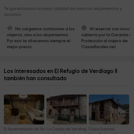
Te garantizamos la mejor calidad de nuestros alojamientos y
Pico Susaron. Puebla de Lillo
16,9 km
servicios
Iglesia de San Bartolomé
18,1 km
No cargamos comisiones a los 
Al reservar con nosotr
Bosque de robles
18,8 km
viajeros, sino a los alojamientos. 
cubierto por la Garantía de
Por eso te ofrecemos siempre el 
Protección al viajero de 
Ermita de las Nieves
18,9 km
mejor precio.
CasasRurales.net
Iglesia de San Tirso
19,4 km
Los interesados en El Refugio de Verdiago II
también han consultado
El Apartamentín de Verdiago
La Casita de Verdiago
Casa Salomé