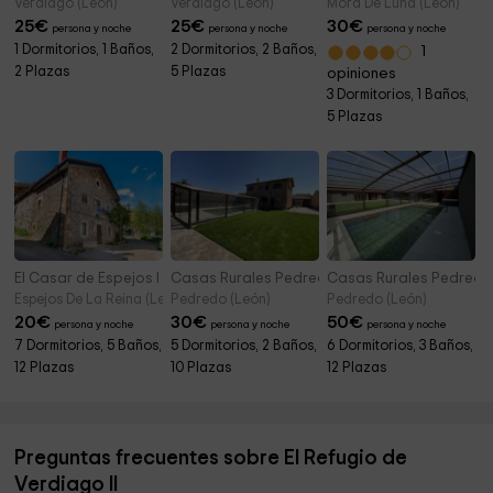
Verdiago (León)
Verdiago (León)
Mora De Luna (León)
25
€
25
€
30
€
persona y noche
persona y noche
persona y noche
1 Dormitorios, 1 Baños,
2 Dormitorios, 2 Baños,
1
2 Plazas
5 Plazas
opiniones
3 Dormitorios, 1 Baños,
5 Plazas
El Casar de Espejos I y II
Casas Rurales Pedredo- Casa de Amada
Casas Rurales Pedredo
Espejos De La Reina (León)
Pedredo (León)
Pedredo (León)
20
€
30
€
50
€
persona y noche
persona y noche
persona y noche
7 Dormitorios, 5 Baños,
5 Dormitorios, 2 Baños,
6 Dormitorios, 3 Baños,
12 Plazas
10 Plazas
12 Plazas
Preguntas frecuentes sobre El Refugio de
Verdiago II