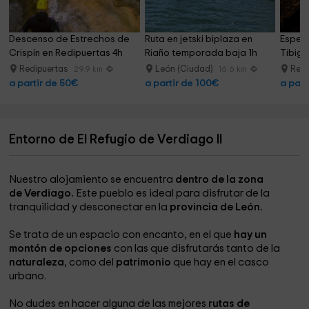
Descenso de Estrechos de 
Ruta en jetski biplaza en 
Espele
Crispín en Redipuertas 4h
Riaño temporada baja 1h
Tibigr
Redipuertas
León (Ciudad)
Redi
29.9 km
16.6 km
a partir de 50€
a partir de 100€
a part
Entorno de El Refugio de Verdiago II
Nuestro alojamiento se encuentra
dentro de la zona
de Verdiago.
Este pueblo es ideal para disfrutar de la
tranquilidad y desconectar en la
provincia de León.
Se trata de un espacio con encanto, en el que
hay un
montón de opciones
con las que disfrutarás tanto de la
naturaleza
, como del
patrimonio
que hay en el casco
urbano.
No dudes en hacer alguna de las mejores
rutas de