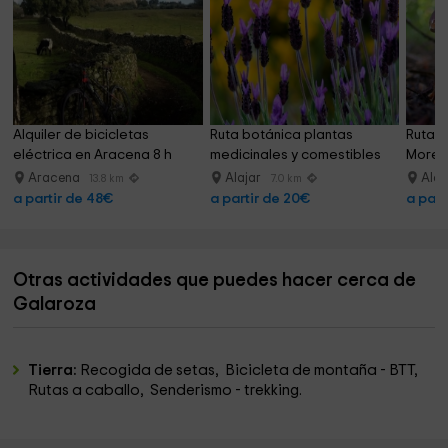
Alquiler de bicicletas 
Ruta botánica plantas 
Ruta m
eléctrica en Aracena 8 h
medicinales y comestibles
Moren
Aracena
Alajar
Alaj
13.8 km
7.0 km
a partir de 48€
a partir de 20€
a part
Otras actividades que puedes hacer cerca de
Galaroza
Tierra:
Recogida de setas, Bicicleta de montaña - BTT,
Rutas a caballo, Senderismo - trekking.