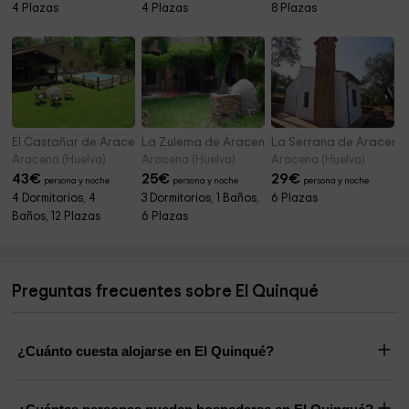
4 Plazas
4 Plazas
8 Plazas
El Castañar de Aracena
La Zulema de Aracena
La Serrana de Aracena
Aracena (Huelva)
Aracena (Huelva)
Aracena (Huelva)
43
€
25
€
29
€
persona y noche
persona y noche
persona y noche
4 Dormitorios, 4
3 Dormitorios, 1 Baños,
6 Plazas
Baños, 12 Plazas
6 Plazas
Preguntas frecuentes sobre El Quinqué
¿Cuánto cuesta alojarse en El Quinqué?