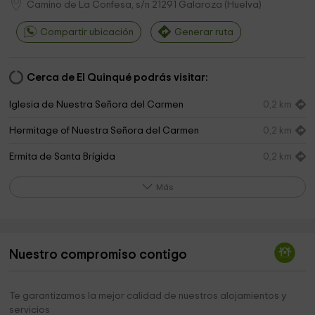
Camino de La Confesa, s/n
21291
Galaroza
(
Huelva
)
Compartir ubicación
Generar ruta
Cerca de El Quinqué podrás visitar:
Iglesia de Nuestra Señora del Carmen
0,2 km
Hermitage of Nuestra Señora del Carmen
0,2 km
Ermita de Santa Brígida
0,2 km
Ayuntamiento De Fuenteheridos
0,3 km
Más
Ayuntamiento De Galaroza
0,5 km
Sendero Ribera de Jabugo
0,5 km
Nuestro compromiso contigo
Merendero Del Puente Del Bao
1,0 km
Pino De La Atalaya
1,5 km
Te garantizamos la mejor calidad de nuestros alojamientos y
servicios
Edificio de El Tiro
1,8 km