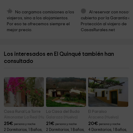
Parroquia San Miguel Arcángel
1,9 km
No cargamos comisiones a los 
Al reservar con nosotr
viajeros, sino a los alojamientos. 
cubierto por la Garantía de
Mural Industria y Artesanía del Cerdo
2,1 km
Por eso te ofrecemos siempre el 
Protección al viajero de 
mejor precio.
CasasRurales.net
Iglesia de San Miguel
2,2 km
Ayuntamiento De Jabugo
2,3 km
Los interesados en El Quinqué también han
Valdelarte
2,5 km
consultado
ermita de la verónica
3,3 km
Casa Rural La Torre
La Casa del Buda
El Paraíso
Almonaster La Real (Huelva)
Galaroza (Huelva)
Aracena (Huelva)
25
€
21
€
20
€
persona y noche
persona y noche
persona y noche
2 Dormitorios, 1 Baños,
2 Dormitorios, 1 Baños,
4 Dormitorios, 1 Baños,