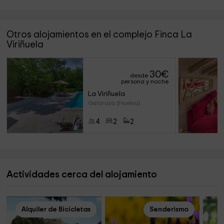
Otros alojamientos en el complejo Finca La
Viriñuela
30
€
desde
persona y noche
La Viriñuela
Galaroza (Huelva)
4
2
2
Actividades cerca del alojamiento
Alquiler de Bicicletas
Senderismo