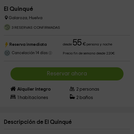
El Quinqué
Galaroza, Huelva
3 RESERVAS CONFIRMADAS
55
€
Reserva inmediata
desde
persona y noche
Cancelación 14 días
Precio fin de semana desde 220€
Reservar ahora
Alquiler íntegro
2
personas
1
habitaciones
2
baños
Descripción de El Quinqué