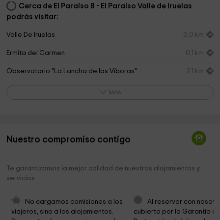
Cerca de El Paraíso B - El Paraíso Valle de Iruelas
podrás visitar:
Valle De Iruelas
0,0 km
Ermita del Carmen
0,1 km
Observatorio "La Lancha de las Víboras"
2,1 km
Valle de Iruelas
2,7 km
Más
Ermita de San Antonio
5,0 km
Iglesia Parroquial Nuestra Señora de la Asunción
5,3 km
Nuestro compromiso contigo
Iglesia Nuestra Señora de la Asunción
5,3 km
Avila
6,5 km
Te garantizamos la mejor calidad de nuestros alojamientos y
servicios
Ermita de Valsordo
8,4 km
Ermita de San Marcos
8,4 km
No cargamos comisiones a los 
Al reservar con nosotr
viajeros, sino a los alojamientos. 
cubierto por la Garantía de
Ermita La Piedad
9,0 km