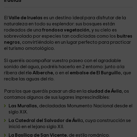
Iruelas
El
Valle de Iruelas
es un destino ideal para disfrutar de la
naturaleza en todo su esplendor: sus bosques están
rodeados de una
frondosa vegetación
, y su cielo es
sobrevolado por especies tan codiciadas como los
buitres
negros
, convirtiéndolo en un lugar perfecto para practicar
el turismo ornotológico.
Si queréis acompañar vuestro paseo con el agradable
sonido del agua, podréis hacerlo en 2 entorno: junto a la
ribera del
río Alberche
, o en el
embalse de El Burguillo
, que
recibe las aguas del río.
Para los que queráis pasar un día en la
ciudad de Ávila
, os
contamos algunos de sus lugares imprescindibles:
Las Murallas
, decladadas Monumento Nacional desde el
siglo XIX.
La Catedral del Salvador de Ávil
a, cuya construcción se
inició en el lejano siglo XII.
La Basílica de San Vicente
, de estilo románico.