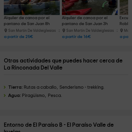
Alquiler de canoa por el 
Alquiler de canoa por el 
Excurs
pantano de San Juan 8h
pantano de San Juan 3h
Robled
San Martin De Valdeiglesias
San Martin De Valdeiglesias
Madr
21.0 km
21.0 km
a partir de 25€
a partir de 16€
a part
Otras actividades que puedes hacer cerca de
La Rinconada Del Valle
Tierra:
Rutas a caballo, Senderismo - trekking.
Agua:
Piragüismo, Pesca.
Entorno de El Paraíso B - El Paraíso Valle de