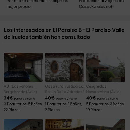
Por eso te ofrecemos siempre el 
Protección al viajero de 
mejor precio.
CasasRurales.net
Iglesia de Nuestra Señora de la Asunción
9,2 km
PICOTA
9,2 km
Los interesados en El Paraíso B - El Paraíso Valle
Ayuntamiento de Cebreros (Ruta de Cela)
9,2 km
de Iruelas también han consultado
Carnaval de Cebreros
9,2 km
VUT Los Faroles
Casa rural rústica con bicicletas
Celigredos
Burgohondo (Ávila)
Sotillo De La Adrada (Ávila)
Navarrevisca (Ávila)
34
€
40
€
40
€
persona y noche
persona y noche
persona y noche
9 Dormitorios, 5 Baños,
1 Dormitorios, 1 Baños,
5 Dormitorios, 3 Baños,
22 Plazas
2 Plazas
10 Plazas