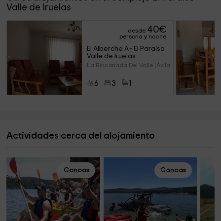
Valle de Iruelas
40
€
desde
persona y noche
El Alberche A - El Paraíso 
Valle de Iruelas
La Rinconada Del Valle (Ávila
6
3
1
Actividades cerca del alojamiento
Canoas
Canoas