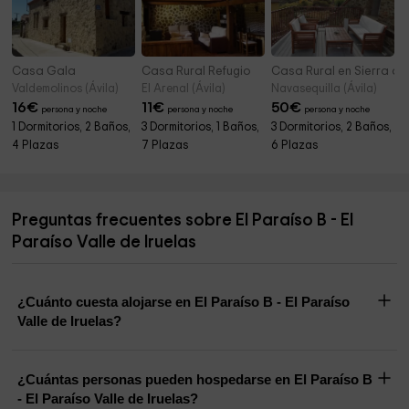
Casa Gala
Casa Rural Refugio
Casa Rural en Sierra d
Valdemolinos (Ávila)
El Arenal (Ávila)
Navasequilla (Ávila)
16
€
11
€
50
€
persona y noche
persona y noche
persona y noche
1 Dormitorios, 2 Baños,
3 Dormitorios, 1 Baños,
3 Dormitorios, 2 Baños,
4 Plazas
7 Plazas
6 Plazas
Preguntas frecuentes sobre El Paraíso B - El
Paraíso Valle de Iruelas
¿Cuánto cuesta alojarse en El Paraíso B - El Paraíso
Valle de Iruelas?
¿Cuántas personas pueden hospedarse en El Paraíso B
- El Paraíso Valle de Iruelas?