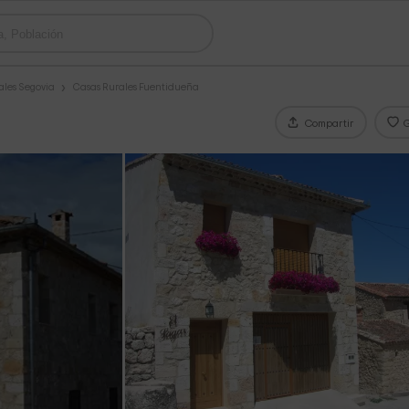
ales Segovia
Casas Rurales Fuentidueña
Compartir