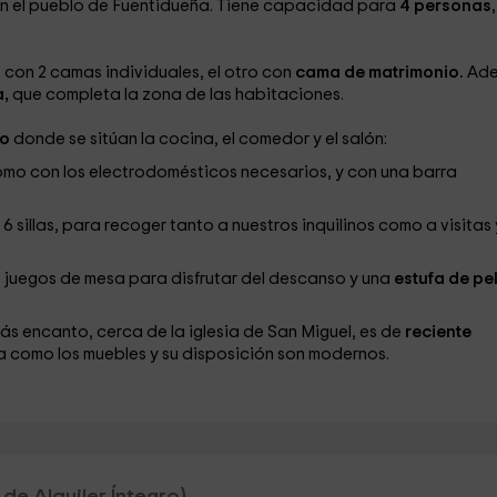
a en el pueblo de Fuentidueña. Tiene capacidad para
4 personas
,
s con 2 camas individuales, el otro con
cama de matrimonio.
Ad
a,
que completa la zona de las habitaciones.
to
donde se sitúan la cocina, el comedor y el salón:
como con los electrodomésticos necesarios, y con una barra
sillas, para recoger tanto a nuestros inquilinos como a visitas 
juegos de mesa para disfrutar del descanso y una
estufa de pel
s encanto, cerca de la iglesia de San Miguel, es de
reciente
sma como los muebles y su disposición son modernos.
de Alquiler Íntegro)