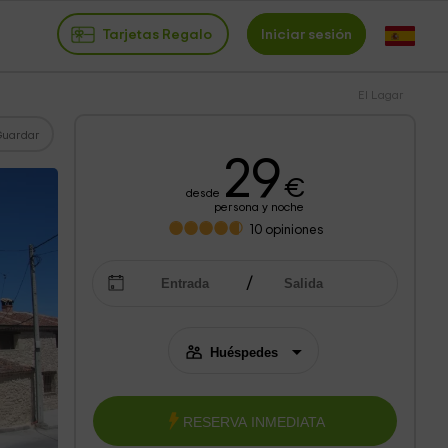
Tarjetas Regalo
Iniciar sesión
El Lagar
Guardar
29
€
desde
persona y noche
10
opiniones
RESERVA INMEDIATA