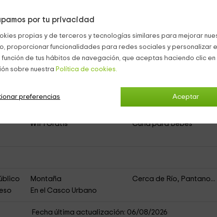
pamos por tu privacidad
to
Acceso Asfaltado
okies propias y de terceros y tecnologías similares para mejorar nuest
co, proporcionar funcionalidades para redes sociales y personalizar e
Microondas
Comedor
 función de tus hábitos de navegación, que aceptas haciendo clic en 
Televisión
Sala de Estar
ión sobre nuestra
Política de cookies.
Chimenea en Salón
Lavavajillas
ionar preferencias
Aceptar
 zona
No admiten animales
Leña
Paseos con Guía
Restaurante Cercano
s
WiFi Gratis
Cuna para Bebés
úblico
Montaña
Cerca de Río, Pantano...
ceso
En el Casco Urbano
Fecha última actualización: 06/08/2026