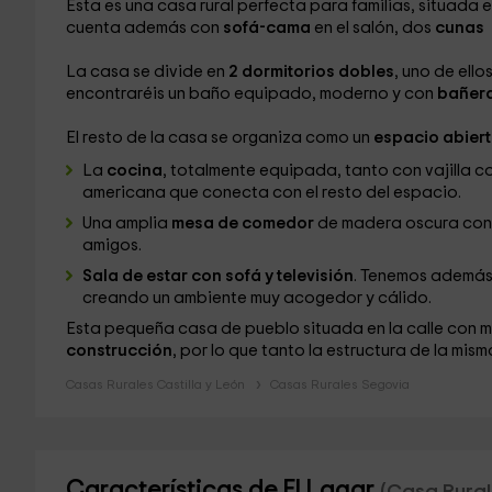
Esta es una casa rural perfecta para familias, situad
cuenta además con
sofá-cama
en el salón, dos
cunas
La casa se divide en
2 dormitorios dobles
, uno de ello
encontraréis un baño
equipado, moderno y con
bañer
El resto de la casa se organiza como un
espacio abier
La
cocina
, totalmente equipada, tanto con vajilla 
americana que conecta con el resto del espacio.
Una amplia
mesa de comedor
de madera oscura con 6 
amigos.
Sala de estar con sofá y televisión
. Tenemos además 
creando un ambiente
muy acogedor y cálido.
Esta pequeña casa de pueblo situada en la calle con má
construcción
, por lo que tanto la estructura de la mi
Casas Rurales Castilla y León
Casas Rurales Segovia
Características de El Lagar
(Casa Rural 