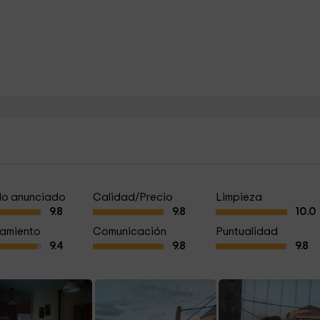
a lo anunciado
Calidad/Precio
Limpieza
9.8
9.8
10.0
amiento
Comunicación
Puntualidad
9.4
9.8
9.8