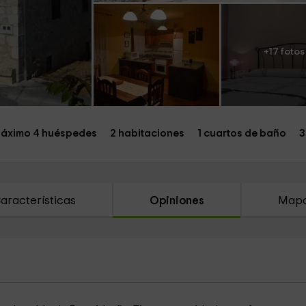
+17 fotos
áximo 4 huéspedes
2 habitaciones
1 cuartos de baño
3
aracterísticas
Opiniones
Map