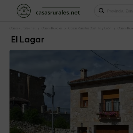
CasasRurales.net
Casas Rurales
Casas Rurales Castilla y León
Casas Rur
El Lagar