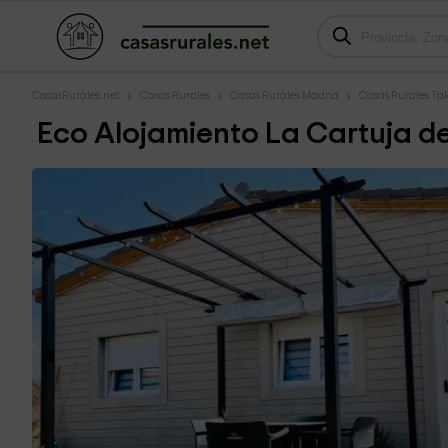
CasasRurales.net
Casas Rurales
Casas Rurales Madrid
Casas Rurales T
Eco Alojamiento La Cartuja 