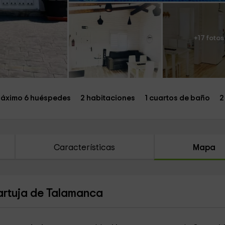
+17 fotos
áximo 6 huéspedes
2 habitaciones
1 cuartos de baño
2
Características
Mapa
artuja de Talamanca