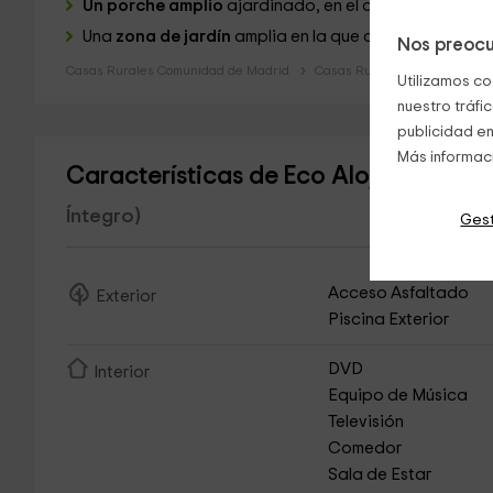
Un porche amplio
ajardinado, en el que se encuentra
Una
zona de jardín
amplia en la que colocamos la
pi
Nos preocu
Casas Rurales Comunidad de Madrid
Casas Rurales Madrid
Utilizamos co
nuestro tráfi
publicidad en
Más informac
Características de Eco Alojamiento 
Íntegro)
Gest
Acceso Asfaltado
Exterior
Piscina Exterior
DVD
Interior
Equipo de Música
Televisión
Comedor
Sala de Estar