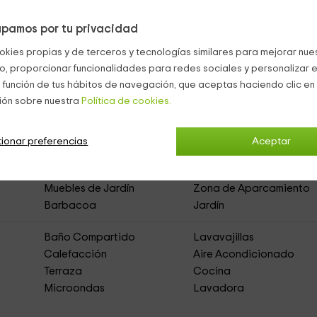
 la
mesa
con sillas junto a la
barbacoa
.
scina de temporada
para bañaros.
pamos por tu privacidad
okies propias y de terceros y tecnologías similares para mejorar nuest
co, proporcionar funcionalidades para redes sociales y personalizar e
 función de tus hábitos de navegación, que aceptas haciendo clic en 
ión sobre nuestra
Política de cookies.
La Cartuja de Talamanca
(Casa Rural de Alquiler
ionar preferencias
Aceptar
Muebles de Jardín
Zona de Aparcamiento
Barbacoa
Jardín
Baño Compartido
Lavavajillas
Calefacción
Aire Acondicionado
Terraza
Cocina
Microondas
Lavadora