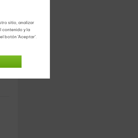
ro sitio, analizar
l contenido y la
el botón 'Aceptar'.