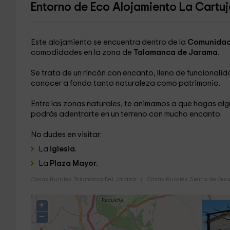
Entorno de Eco Alojamiento La Cartu
Este alojamiento se encuentra dentro de la
Comunidad
comodidades en la zona de
Talamanca de Jarama.
Se trata de un rincón con encanto, lleno de funcionali
conocer a fondo tanto naturaleza como patrimonio.
Entre las zonas naturales, te animamos a que hagas alg
podrás adentrarte en un terreno con mucho encanto.
No dudes en visitar:
La
iglesia
.
La
Plaza Mayor.
Casas Rurales Talamanca Del Jarama
Casas Rurales Sierra de Gu
+
−