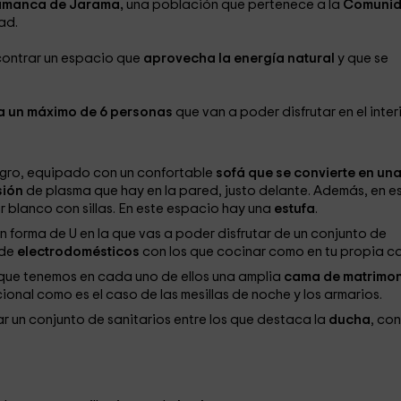
amanca de Jarama,
una población que pertenece a la
Comuni
ad.
contrar un espacio que
aprovecha la energía natural
y que se
a un máximo de 6 personas
que van a poder disfrutar en el inter
gro, equipado con un confortable
sofá que se convierte en un
sión
de plasma que hay en la pared, justo delante. Además, en e
r blanco con sillas. En este espacio hay una
estufa
.
n forma de U en la que vas a poder disfrutar de un conjunto de
 de
electrodomésticos
con los que cocinar como en tu propia c
que tenemos en cada uno de ellos una amplia
cama de matrimon
ional como es el caso de las mesillas de noche y los armarios.
r un conjunto de sanitarios entre los que destaca la
ducha
, con