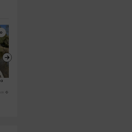
lo
Barranquismo
Karting
 a 
Barranco Júcar y Portilla 
Tanda de karting en Cabanill
Villaba de la Sierra, 5h
del Campo, 10min
Soto Del Real
Cabanillas Del Campo
 km
23.1 km
25.5 
a partir de 65€
a partir de 17€