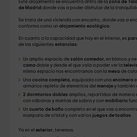
Este alojamiento se encuentra dntro de la
zona de Tal
de Madrid
donde vas a poder disfrutar de la tranquilid
Se trata de una vivienda con encanto, donde vas a en
conforma como un
alojamiento ecológico.
En cuanto a la capacidad que hay en el interior, es
par
de las siguientes
estancias
:
Un amplio espacio de
salón comedor,
en blanco y ne
cama
doble y desde el que vaia a poder ver la
televi
mismo espacio nos encontramos con la
mesa
de colo
Una
cocina completa,
equipada con una
encimera
e
armarios repleto de elementos del
menaje
y también
2 dormtorios dobles
amplios, repartidos de manera 
con sábanas y mantas de sobra y con
mobiliario
func
Un
cuarto de baño
completo en el que vas a encontra
mampara de cristal y con varios
juegos de toallas.
Ya en el
exterior
, tenemos: