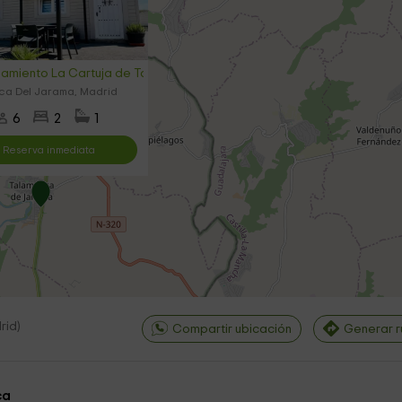
jamiento La Cartuja de Talamanca
ca Del Jarama, Madrid
6
2
1
Reserva inmediata
rid
)
Compartir ubicación
Generar r
ca