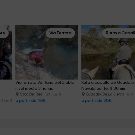
nte
Vía Ferrata
Rutas a Cabal
Vía ferrata Ventano del Diablo 
Ruta a caballo de Guadalix
nivel medio 3 horas
Navalafuente, 1h30min
Soto Del Real
Guadalix De La Sierra
23.1 km
16.9
a partir de 48€
a partir de 30€
3.2 km