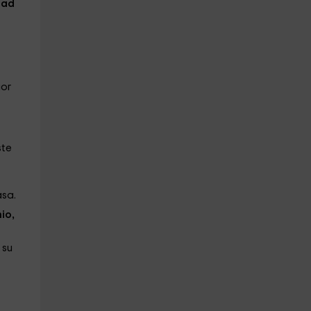
dad
ior
a
ste
asa.
io,
 su