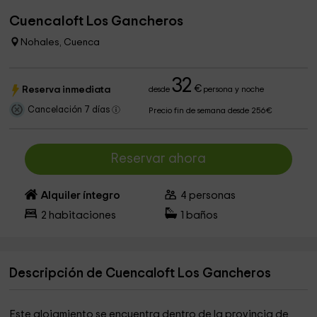
Cuencaloft Los Gancheros
Nohales, Cuenca
32
€
Reserva inmediata
desde
persona y noche
Cancelación 7 días
Precio fin de semana desde 256€
Reservar ahora
Alquiler íntegro
4
personas
2
habitaciones
1
baños
Descripción de Cuencaloft Los Gancheros
Este alojamiento se encuentra dentro de la provincia de