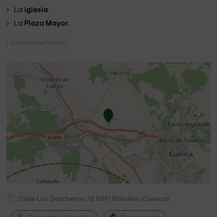
La
iglesia
.
La
Plaza Mayor.
Casas Rurales Nohales
Calle Los Gancheros, 13
16191
Nohales
(
Cuenca
)