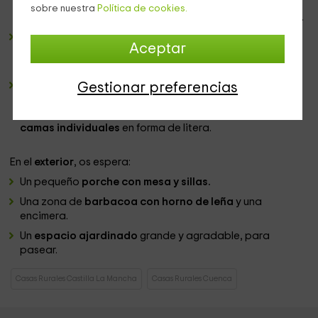
Justo a continuación de la
zona de la barra
, se
sobre nuestra
Política de cookies.
encuentra la
mesa de comedor,
con su conjunto de sillas.
Un cuarto de baño
completo, en color blanco y
Aceptar
equipado con un
lavabo
con su armario junto al que
tenemos la
ducha
, bastante amplia y con mampara.
2 dormitorios dobles
luminosos, repartidos de manera
Gestionar preferencias
que uno de ellos dispone de una
cama de matrimonio,
mientras que en el segundo caso, tenemos
un par de
camas individuales
en forma de litera.
En el
exterior
, os espera:
Un pequeño
porche con mesa y sillas.
Una zona de
barbacoa con horno de leña
y una
encimera.
Un
espacio ajardinado
grande y agradable, para
pasear.
Casas Rurales Castilla La Mancha
Casas Rurales Cuenca