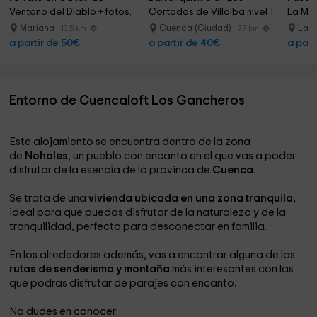
Ventano del Diablo + fotos, 
Cortados de Villalba nivel 1
La Mel
5h
Mariana
Cuenca (Ciudad)
La 
13.5 km
7.7 km
a partir de 50€
a partir de 40€
a part
Entorno de Cuencaloft Los Gancheros
Este alojamiento se encuentra dentro de la zona
de
Nohales
, un pueblo con encanto en el que vas a poder
disfrutar de la esencia de la provinca de
Cuenca
.
Se trata de una
vivienda ubicada en una zona tranquila,
ideal para que puedas disfrutar de la naturaleza y de la
tranquilidad, perfecta para desconectar en familia.
En los alrededores además, vas a encontrar alguna de las
rutas de senderismo y montaña
más interesantes con las
que podrás disfrutar de parajes con encanto.
No dudes en conocer: