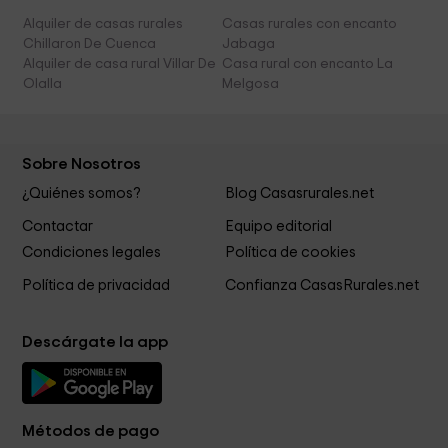
Alquiler de casas rurales
Casas rurales con encanto
Chillaron De Cuenca
Jabaga
Alquiler de casa rural Villar De
Casa rural con encanto La
Olalla
Melgosa
Sobre Nosotros
¿Quiénes somos?
Blog Casasrurales.net
Contactar
Equipo editorial
Condiciones legales
Política de cookies
Política de privacidad
Confianza CasasRurales.net
Descárgate la app
Métodos de pago