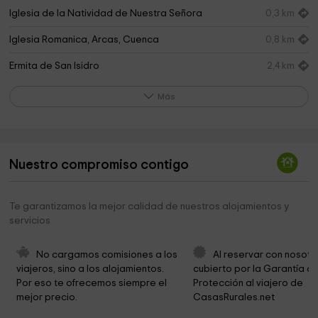
Iglesia de la Natividad de Nuestra Señora
0,3 km
Iglesia Romanica, Arcas, Cuenca
0,8 km
Ermita de San Isidro
2,4 km
Complejo Lagunar de Ballesteros
2,6 km
Más
Complejo Lagunar de Arcas
2,7 km
Ermita de Santo Domingo
2,9 km
Nuestro compromiso contigo
Ermita de San Antonio
3,7 km
Iglesia de La Melgosa
4,2 km
Te garantizamos la mejor calidad de nuestros alojamientos y
servicios
Iglesia de Mohorte
4,8 km
Iglesia Cristiana "LA LUZ DEL MUNDO"
6,9 km
No cargamos comisiones a los 
Al reservar con nosotr
viajeros, sino a los alojamientos. 
cubierto por la Garantía de
Principes Park
7,6 km
Por eso te ofrecemos siempre el 
Protección al viajero de 
mejor precio.
CasasRurales.net
Parroquia de la Natividad
7,6 km