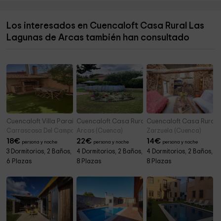
Ermita de San Antonio
7,7 km
Los interesados en Cuencaloft Casa Rural Las
Parroquia San Román Mártir
7,8 km
Lagunas de Arcas también han consultado
Columbario San Román Mártir
7,8 km
Cuencaloft Villa Paraíso
Cuencaloft Casa Rural Cañada Molina
Cuencaloft Casa Rural 
Carrascosa Del Campo (Cuenca)
Arcas (Cuenca)
Zarzuela (Cuenca)
18
€
22
€
14
€
persona y noche
persona y noche
persona y noche
3 Dormitorios, 2 Baños,
4 Dormitorios, 2 Baños,
4 Dormitorios, 2 Baños,
6 Plazas
8 Plazas
8 Plazas