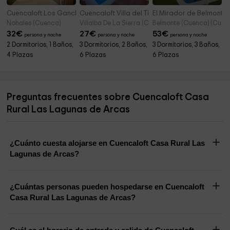
Cuencaloft Los Gancheros
Cuencaloft Villa del Tío Tomarro
El Mirador de Belmonte
Nohales (Cuenca)
Villalba De La Sierra (Cuenca)
Belmonte (Cuenca) (Cuen
32
€
27
€
53
€
persona y noche
persona y noche
persona y noche
2 Dormitorios, 1 Baños,
3 Dormitorios, 2 Baños,
3 Dormitorios, 3 Baños,
4 Plazas
6 Plazas
6 Plazas
Preguntas frecuentes sobre Cuencaloft Casa
Rural Las Lagunas de Arcas
¿Cuánto cuesta alojarse en Cuencaloft Casa Rural Las
Lagunas de Arcas?
¿Cuántas personas pueden hospedarse en Cuencaloft
Casa Rural Las Lagunas de Arcas?