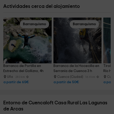
Actividades cerca del alojamiento
Barranquismo
Barranquismo
Barranco de Portilla en 
Barranco de la Hocecilla en 
Tiroli
Estrecho del Gollizno, 4h
Serranía de Cuenca 3 h
Río Hu
Uña
Cuenca (Ciudad)
Cue
28.3 km
16.4 km
a partir de 65€
a partir de 50€
a part
Entorno de Cuencaloft Casa Rural Las Lagunas
de Arcas