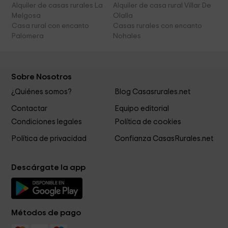
Alquiler de casas rurales La
Alquiler de casa rural Villar De
Melgosa
Olalla
Casa rural con encanto
Casas rurales con encanto
Palomera
Nohales
Sobre Nosotros
¿Quiénes somos?
Blog Casasrurales.net
Contactar
Equipo editorial
Condiciones legales
Política de cookies
Política de privacidad
Confianza CasasRurales.net
Descárgate la app
Métodos de pago