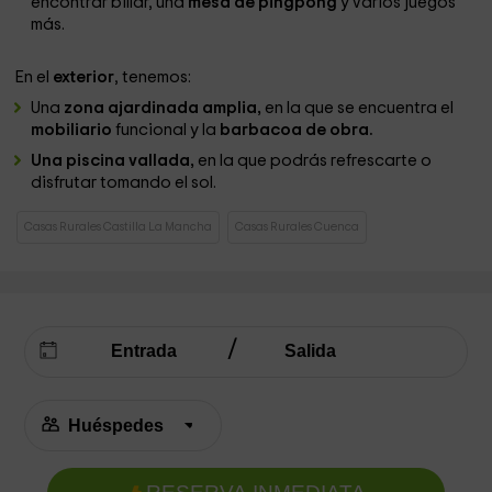
encontrar billar, una
mesa de pingpong
y varios juegos
más.
En el
exterior
, tenemos:
Una
zona ajardinada amplia,
en la que se encuentra el
mobiliario
funcional y la
barbacoa de obra.
Una piscina vallada,
en la que podrás refrescarte o
disfrutar tomando el sol.
Casas Rurales Castilla La Mancha
Casas Rurales Cuenca