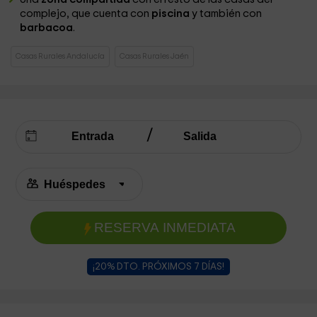
complejo, que cuenta con
piscina
y también con
barbacoa
.
Casas Rurales Andalucía
Casas Rurales Jaén
RESERVA INMEDIATA
¡20% DTO. PRÓXIMOS 7 DÍAS!