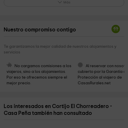
Castellones de ceal
8,1 km
Más
Nacelrio
14,6 km
Museo de Artes y Costumbres Populaes del Alto
15,0 km
Guadalquivir
Nuestro compromiso contigo
La Yedra Castle
15,0 km
Te garantizamos la mejor calidad de nuestros alojamientos y
www.cazorla.net
15,2 km
servicios
Museo Gypaetus
15,2 km
No cargamos comisiones a los 
Al reservar con nosotr
Cazorla City Council
15,2 km
viajeros, sino a los alojamientos. 
cubierto por la Garantía de
Por eso te ofrecemos siempre el 
Protección al viajero de 
andaluciabirdwatching
15,4 km
mejor precio.
CasasRurales.net
Fabrica de aceite Santa Emilia
15,6 km
Fachada casa decorada con bicicletas
15,8 km
Los interesados en Cortijo El Chorreadero -
Ermita de la Virgen de la Cabeza
16,0 km
Casa Peña también han consultado
Parroquia De San Marcos Evangelista
16,1 km