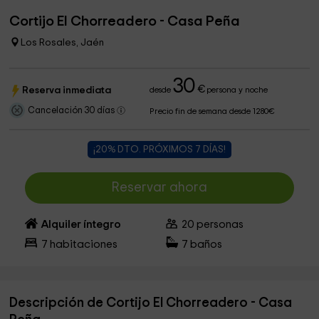
Cortijo El Chorreadero - Casa Peña
Los Rosales, Jaén
30
€
Reserva inmediata
desde
persona y noche
Cancelación 30 días
Precio fin de semana desde 1280€
¡20% DTO. PRÓXIMOS 7 DÍAS!
Reservar ahora
Alquiler íntegro
20
personas
7
habitaciones
7
baños
Descripción de Cortijo El Chorreadero - Casa