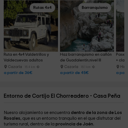
Rutas 4x4
Barranquismo
Ruta en 4x4 Valdetrillos y 
Haz barranquismo en cañón 
Paseo 
Valdecuevas adultos
de Guadalentín,nivel III
+ clase
Cazorla
Cazorla
Hino
15.4 km
15.1 km
a partir de 36€
a partir de 45€
a part
Entorno de Cortijo El Chorreadero - Casa Peña
Nuesro alojamiento se encuentra
dentro de la zona de Los
Rosales,
que es un entorno tranquilo en el que disfrutar del
turismo rural, dentro de la
provincia de Jaén.