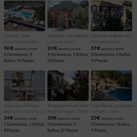
Finca El Jaral
Vivienda Casa Martorel
Casa Rural Molino Elidi
Santa Elena (Jaén)
La Iruela (Jaén)
Pontones (Jaén)
50
€
20
€
37
€
persona y noche
persona y noche
persona y noche
4 Dormitorios, 4
4 Dormitorios, 2 Baños,
5 Dormitorios, 2 Baños,
Baños, 10 Plazas
10 Plazas
12 Plazas
Casa de la Gloria
Alojamiento Los Valeros
Casa Rural La Guindale
Baños De La Encina (Jaén)
Beas De Segura (Jaén)
La Iruela (Jaén)
24
€
25
€
23
€
persona y noche
persona y noche
persona y noche
2 Dormitorios, 2 Baños,
13 Dormitorios, 3
3 Dormitorios, 1 Baños,
8 Plazas
Baños, 37 Plazas
7 Plazas