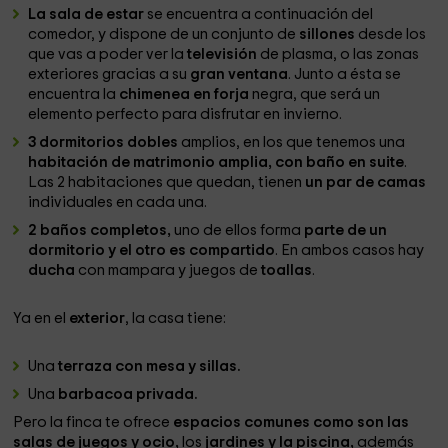
La sala de estar
se encuentra a continuación del
comedor, y dispone de un conjunto de
sillones
desde los
que vas a poder ver la
televisión
de plasma, o las zonas
exteriores gracias a su
gran ventana
. Junto a ésta se
encuentra la
chimenea en forja
negra, que será un
elemento perfecto para disfrutar en invierno.
3 dormitorios dobles
amplios, en los que tenemos una
habitación de matrimonio amplia, con baño en suite
.
Las 2 habitaciones que quedan, tienen
un par de camas
individuales en cada una.
2 baños completos,
uno de ellos forma
parte de un
dormitorio y el otro es compartido
. En ambos casos hay
ducha
con mampara y juegos de
toallas
.
Ya en el
exterior
, la casa tiene:
Una
terraza con mesa y sillas.
Una
barbacoa privada.
Pero la finca te ofrece
espacios comunes como son las
salas de juegos y ocio,
los
jardines y la piscina,
además