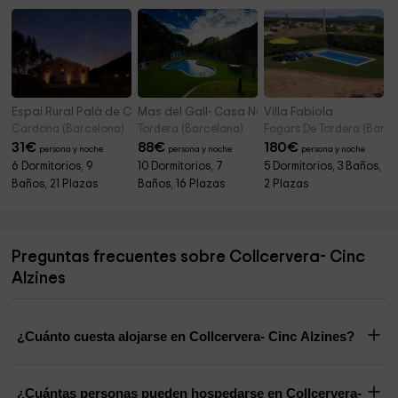
Espai Rural Palà de Coma
Mas del Gall- Casa Nova
Villa Fabiola
Cardona (Barcelona)
Tordera (Barcelona)
Fogars De Tordera (Barce
31
€
88
€
180
€
persona y noche
persona y noche
persona y noche
6 Dormitorios, 9
10 Dormitorios, 7
5 Dormitorios, 3 Baños,
Baños, 21 Plazas
Baños, 16 Plazas
2 Plazas
Preguntas frecuentes sobre Collcervera- Cinc
Alzines
¿Cuánto cuesta alojarse en Collcervera- Cinc Alzines?
¿Cuántas personas pueden hospedarse en Collcervera-