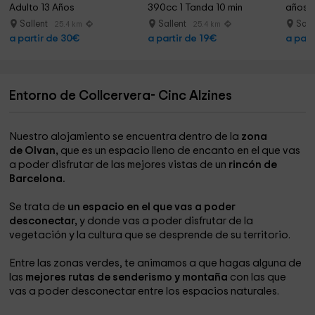
Adulto 13 Años
390cc 1 Tanda 10 min
años 1
Sallent
Sallent
Sall
25.4 km
25.4 km
a partir de 30€
a partir de 19€
a part
Entorno de Collcervera- Cinc Alzines
Nuestro alojamiento se encuentra dentro de la
zona
de Olvan,
que es un espacio lleno de encanto en el que vas
a poder disfrutar de las mejores vistas de un
rincón de
Barcelona.
Se trata de
un espacio en el que vas a poder
desconectar,
y donde vas a poder disfrutar de la
vegetación y la cultura que se desprende de su territorio.
Entre las zonas verdes, te animamos a que hagas alguna de
las
mejores rutas de senderismo y montaña
con las que
vas a poder desconectar entre los espacios naturales.