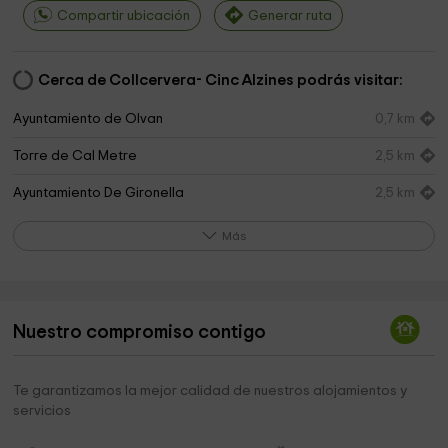
Compartir ubicación
Generar ruta
Cerca de Collcervera- Cinc Alzines podrás visitar:
Ayuntamiento de Olvan
0,7 km
Torre de Cal Metre
2,5 km
Ayuntamiento De Gironella
2,5 km
Iglesia de Santa Eulàlia
2,5 km
Más
Parroquia de Sant Martí de Correa
2,6 km
Ayuntamiento de Gironella
2,6 km
Nuestro compromiso contigo
Ayuntamiento de Gironella
2,6 km
Ayuntamiento de Gironella
2,8 km
Te garantizamos la mejor calidad de nuestros alojamientos y
servicios
Sant Marc
4,2 km