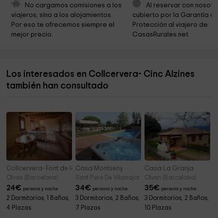
La iglesia de Sant Andreu de Sagàs
4,9 km
No cargamos comisiones a los 
Al reservar con nosotr
viajeros, sino a los alojamientos. 
cubierto por la Garantía de
Ermita de Sant Jordi
5,0 km
Por eso te ofrecemos siempre el 
Protección al viajero de 
mejor precio.
CasasRurales.net
Cal llossa
5,0 km
Ayuntamiento de Sagàs
5,2 km
Los interesados en Collcervera- Cinc Alzines
Parròquia del Sagrat Cor
5,4 km
también han consultado
Ayuntamiento De La Quar
5,7 km
Collcervera- Font de la Tosca
Casa Montseny
Casa La Granja
Olvan (Barcelona)
Sant Pere De Vilamajor (Barcelona)
Olvan (Barcelona)
24
€
34
€
35
€
persona y noche
persona y noche
persona y noche
2 Dormitorios, 1 Baños,
3 Dormitorios, 2 Baños,
3 Dormitorios, 2 Baños,
4 Plazas
7 Plazas
10 Plazas