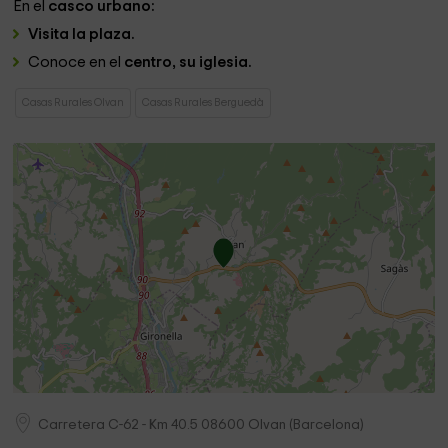
En el
casco urbano:
Visita la plaza.
Conoce en el
centro, su iglesia.
Casas Rurales Olvan
Casas Rurales Berguedà
Carretera C-62 - Km 40.5
08600
Olvan
(
Barcelona
)