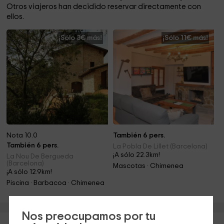
Otros viajeros han decidido reservar directamente con
ellos.
¡Sólo 3€ más!
¡Sólo 11€ más!
Nota 10.0
También 6 pers.
También 6 pers.
La Pobla De Lillet (Barcelona)
¡A sólo 22.3km!
La Nou De Bergueda
(Barcelona)
Mascotas · Chimenea
¡A sólo 12.9km!
Piscina · Barbacoa · Chimenea
Nos preocupamos por tu