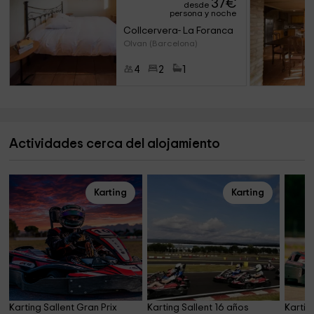
37
€
desde
persona y noche
Collcervera- La Foranca
Olvan (Barcelona)
4
2
1
Actividades cerca del alojamiento
Karting
Karting
Karting Sallent Gran Prix 
Karting Sallent 16 años 
Kartin