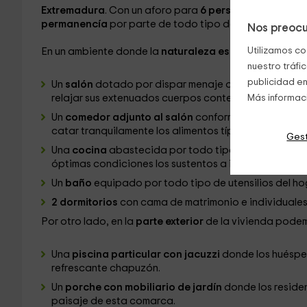
Extremadura
. Con un aforo para
6 personas
, esta res
permanencía
por parte de todo tipo de residentes.
Nos preocu
Utilizamos co
En un ambiente donde la
naturaleza es una figura prin
nuestro tráfi
publicidad en
Un
salón
dotado por dispar menaje del hogar donde
relajar sus extenuados cuerpos contemplando la telev
Más informac
Un
comedor adjunto al salón
conformado por una mes
catar tranquilamente los alimentos típicos de la loca
Gest
Una
cocina
abastecida por todo tipo de electrodomé
óptimas condiciones los sustentos a ingerir o una ba
Un
baño
equipado por todo tipo de utensilios del ho
2 dormitorios
con cama de matrimonio e individuales
Por otro lado, en la
parte exterior
de la vivienda podem
Una
piscina particular con jacuzzi
donde los huéspe
refrescante chapuzón.
Un
porche con mobiliario de jardín
donde los residen
paisaje de esta comarca.