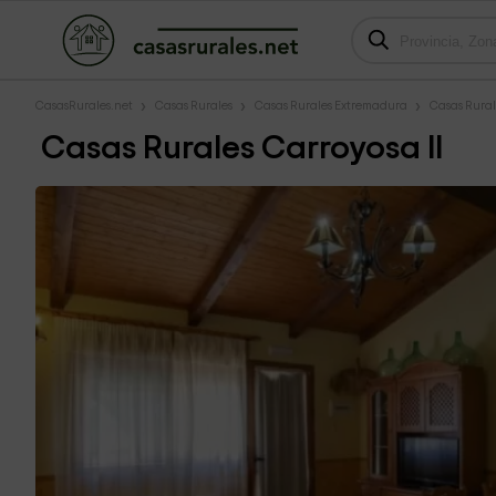
CasasRurales.net
Casas Rurales
Casas Rurales Extremadura
Casas Rural
Casas Rurales Carroyosa II