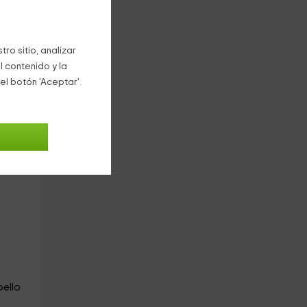
fica
ro sitio, analizar
l contenido y la
el botón 'Aceptar'.
r en
bello