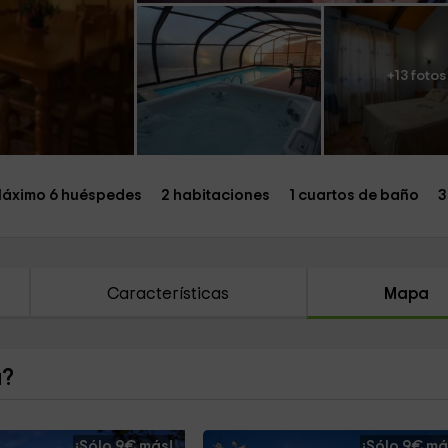
+13 fotos
áximo 6 huéspedes
2 habitaciones
1 cuartos de baño
3
Características
Mapa
a?
¡Sólo 9€ más!
¡Sólo 9€ má