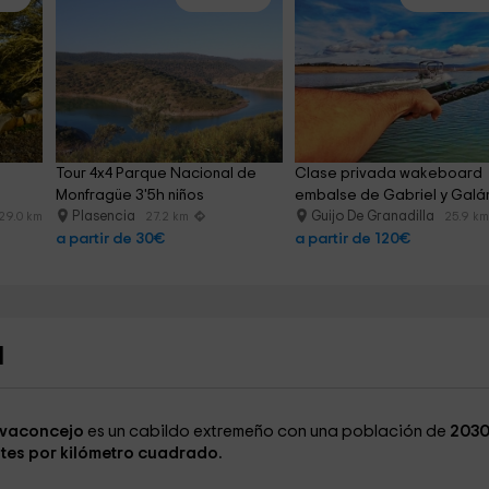
Tour 4x4 Parque Nacional de 
Clase privada wakeboard 
Monfragüe 3'5h niños
embalse de Gabriel y Galá
Plasencia
Guijo De Granadilla
29.0 km
27.2 km
25.9 k
a partir de 30€
a partir de 120€
I
vaconcejo
es un cabildo extremeño con una población de
203
tes por kilómetro cuadrado.