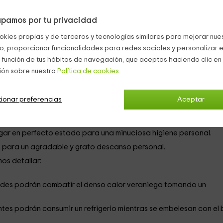
idencia está provista por
todo tipo de servicios para una magní
pamos por tu privacidad
okies propias y de terceros y tecnologías similares para mejorar nuest
cipal,
este domicilio se puede precisar de la siguiente manera:
co, proporcionar funcionalidades para redes sociales y personalizar e
 función de tus hábitos de navegación, que aceptas haciendo clic en 
 sobresalen unos cómodos sofás donde los huéspedes podrán
isión plana de la vivienda.
ión sobre nuestra
Política de cookies.
a para que todos los inquilinos presentes en el hogar puedan
lidad.
ionar preferencias
Aceptar
sticos de última generación como un frigorífico para conserva
tidora para elaborar ricos batidos.
gar en perfecto estado para una minuciosa higiene personal.
 para un agradable y grato descanso personal.
os detallar:
des podrán combatir el denso calor veraniego tomando un
tes podrán consumir un refrigerio mientras se embelesan con el 