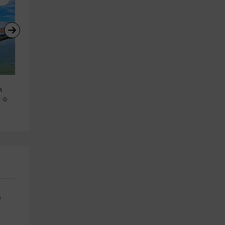
Visita Guiada Privada Ciudad 
Alquiler tabla paddle surf en 
n
Real Histórica 9pax
Norte Extremadura 3h
Ciudad Real (Ciudad)
Guijo De Granadilla
m
26.1 km
25.9 km
a partir de 75€
a partir de 25€
0