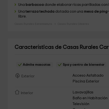
Una
barbacoa
donde elaborar ricas parrilladas con l
Una
terraza techada
dotada con una
mesa de ping
libre.
Casas Rurales Extremadura
Casas Rurales Cáceres
Características de Casas Rurales Car
Admite mascotas
Spa y centro de bienestar
Acceso Asfaltado
Exterior
Piscina Exterior
Lavavajillas
Interior
Baño en Habitación
Televisión