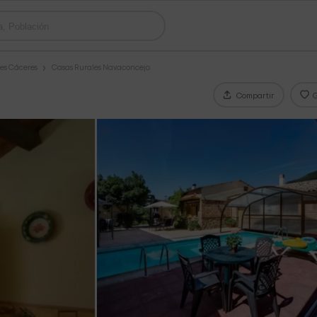
es Cáceres
Casas Rurales Navaconcejo
Compartir