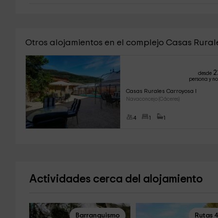
Otros alojamientos en el complejo Casas Rura
2
desde
persona y n
Casas Rurales Carroyosa I
Navaconcejo (Cáceres)
4
1
1
Actividades cerca del alojamiento
Barranquismo
Rutas 