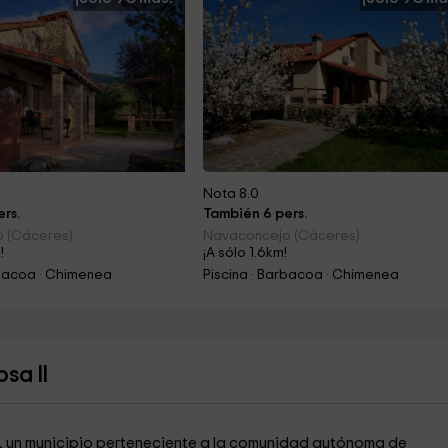
Nota 8.0
rs.
También 6 pers.
 (Cáceres)
Navaconcejo (Cáceres)
!
¡A sólo 1.6km!
rbacoa · Chimenea
Piscina · Barbacoa · Chimenea
sa II
, un municipio perteneciente a la comunidad autónoma de