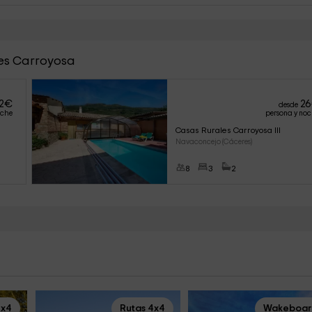
les Carroyosa
2
€
26
desde
oche
persona y no
Casas Rurales Carroyosa III
Navaconcejo (Cáceres)
8
3
2
4x4
Rutas 4x4
Wakeboar