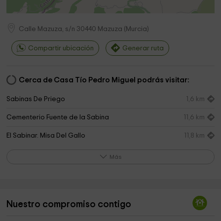
Calle Mazuza, s/n
30440
Mazuza
(
Murcia
)
Compartir ubicación
Generar ruta
Cerca de Casa Tío Pedro Miguel podrás visitar:
Sabinas De Priego
1,6 km
Cementerio Fuente de la Sabina
11,6 km
El Sabinar. Misa Del Gallo
11,8 km
Parroquia de San Bartolomé
11,8 km
Más
Parroquia San Bartolomé De El Sabinar
11,8 km
Iglesia de la Fuente de la Sabina
12,0 km
Nuestro compromiso contigo
Iglesia Nuestra Señora de la Asunción
15,0 km