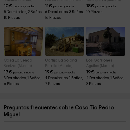
10
€
11
€
18
€
persona y noche
persona y noche
persona y noche
5 Dormitorios, 2 Baños,
6 Dormitorios, 3 Baños,
10 Plazas
10 Plazas
16 Plazas
Casa La Senda
Cortijo La Solana
Los Gorriones
Benizar (Murcia)
Parrilla (Murcia)
Aguilas (Murcia)
17
€
19
€
19
€
persona y noche
persona y noche
persona y noche
3 Dormitorios, 1 Baños,
4 Dormitorios, 1 Baños,
4 Dormitorios, 1 Baños,
6 Plazas
7 Plazas
8 Plazas
Preguntas frecuentes sobre Casa Tío Pedro
Miguel