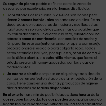
Su
segunda planta
podría definirse como la zona de
descanso por excelencia, en ella, hemos distribuido:
3 dormitorios
de los cuales;
2 de ellos
son dobles pero
tienen
2 camas individuales
en cada una de ellas. Están
decoradas con cabeceros de madera y mesillas, estas
habitaciones son una de las zonas más agradables que
invitan al descanso. En cuanto a la otra, cuenta con una
cómoda
cama de matrimonio
, con mesillas de noche y
lámpara. En este conjunto, un armario ropero con espejo
proporcionará el espacio para colgar la ropa. Todas
estas estancias incluyen, por supuesto,
ropa de cama
. Al
ser la última planta, el
abuhardillamiento,
que forma el
tejado crea un clima muy acogedor, con las vigas de
madera vistas.
Un cuarto de baño
completo en el que hay todo tipo de
sanitarios, en perfecto estado tras la remodelación de la
casa. Tiene también una
ducha
y productos de higiene
diaria además de
toallas disponibles
.
En el exterior,
un sinfín de posibilidades: tiene
huerta
de la
que recoger los productos que pueden acompañar cuando
hagáis uso de la
barbacoa,
situada en una zona habilitada