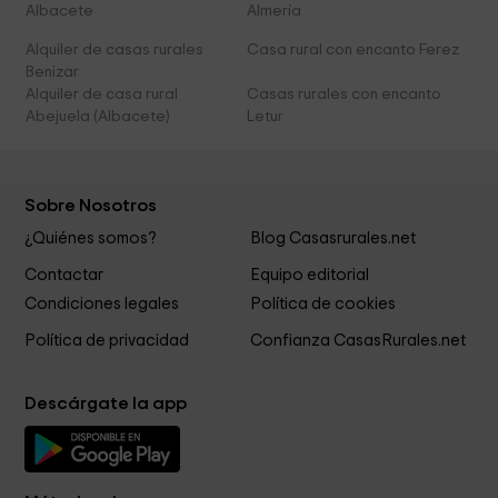
Albacete
Almería
Alquiler de casas rurales
Casa rural con encanto Ferez
Benizar
Alquiler de casa rural
Casas rurales con encanto
Abejuela (Albacete)
Letur
Sobre Nosotros
¿Quiénes somos?
Blog Casasrurales.net
Contactar
Equipo editorial
Condiciones legales
Política de cookies
Política de privacidad
Confianza CasasRurales.net
Descárgate la app