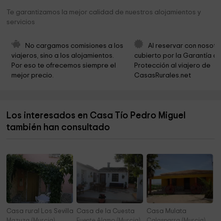
Casas Rurales Los Cuatro Vientos. Moratalla
15,9 km
Te garantizamos la mejor calidad de nuestros alojamientos y
servicios
Casa De Cristo
16,3 km
Centro de Interpretación del Arte Rupestre
16,3 km
No cargamos comisiones a los 
Al reservar con nosotr
viajeros, sino a los alojamientos. 
cubierto por la Garantía de
Cementerio San Andrés
17,1 km
Por eso te ofrecemos siempre el 
Protección al viajero de 
mejor precio.
CasasRurales.net
Parroquia de Nuestra Señora de la Asunción
17,4 km
Iglesia de Nuestra Señora de la Asunción
17,4 km
Los interesados en Casa Tío Pedro Miguel
IGLESIA DE SANTA ANA
17,5 km
también han consultado
Iglesia Convento De San Francisco
17,7 km
Casa rural Los Sevilla I
Casa de la Cuesta
Casa Mulata
Mazuza (Murcia)
Fuente Alamo (Murcia)
Calasparra (Murcia)