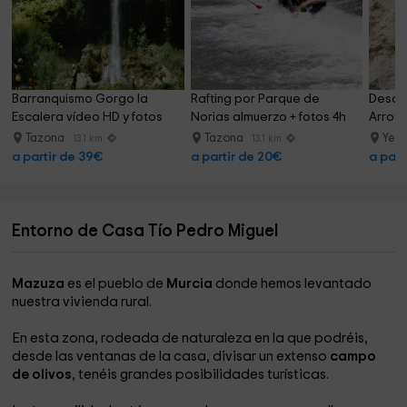
Barranquismo Gorgo la 
Rafting por Parque de 
Desce
Escalera vídeo HD y fotos
Norias almuerzo + fotos 4h
Arroyo
Tazona
Tazona
Yest
13.1 km
13.1 km
a partir de 39€
a partir de 20€
a part
Entorno de Casa Tío Pedro Miguel
Mazuza
es el pueblo de
Murcia
donde hemos levantado
nuestra vivienda rural.
En esta zona, rodeada de naturaleza en la que podréis,
desde las ventanas de la casa, divisar un extenso
campo
de olivos
, tenéis grandes posibilidades turísticas.