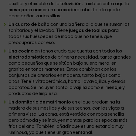
auxiliar y el mueble de la
televisión.
También entra aquí la
mesa para comer
en una madera robusta a la que le
acompañan varias sillas.
Un cuarto de baño
con una
bañera
a la que se suman los
sanitarios y el lavabo. Tiene
juegos de toallas
para
todos sus huéspedes de modo que no tenéis que
preocuparos por eso.
Una cocina
en tonos crudo que cuenta con todos los
electrodomésticos
de primera necesidad, tanto grandes
como pequeños que se sitúan bajo su encimera, en
granito en tonos marrones. Éstos combinan con los
conjuntos de armarios en madera, tanto bajos como
altos. Tenéis vitrocerámica, horno, lavavajillas y demás
aparatos. Se incluyen tanto la
vajilla
como el
menaje
y
productos de limpieza.
Un dormitorio de matrimonio
en el que predomina la
madera de sus mesillas y de sus techos, con las vigas a
primera vista. La cama, está vestida con ropa sencilla
pero cómoda y se incluyen mantas para las épocas más
frías del año. También, añadir que es una estancia muy
luminosa, ya que tiene un gran
ventanal.