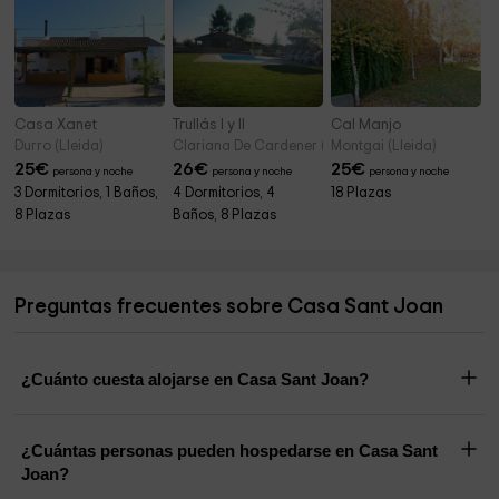
Casa Xanet
Trullás I y II
Cal Manjo
Durro (Lleida)
Clariana De Cardener (Lleida)
Montgai (Lleida)
25
€
26
€
25
€
persona y noche
persona y noche
persona y noche
3 Dormitorios, 1 Baños,
4 Dormitorios, 4
18 Plazas
8 Plazas
Baños, 8 Plazas
Preguntas frecuentes sobre Casa Sant Joan
¿Cuánto cuesta alojarse en Casa Sant Joan?
¿Cuántas personas pueden hospedarse en Casa Sant
Joan?