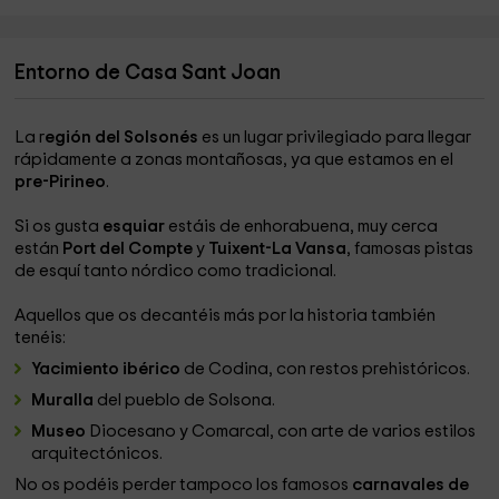
Entorno de Casa Sant Joan
La r
egión del Solsonés
es un lugar privilegiado para llegar
rápidamente a zonas montañosas, ya que estamos en el
pre-Pirineo
.
Si os gusta
esquiar
estáis de enhorabuena, muy cerca
están
Port del Compte
y
Tuixent-La Vansa
, famosas pistas
de esquí tanto nórdico como tradicional.
Aquellos que os decantéis más por la historia también
tenéis:
Yacimiento ibérico
de Codina, con restos prehistóricos.
Muralla
del pueblo de Solsona.
Museo
Diocesano y Comarcal, con arte de varios estilos
arquitectónicos.
No os podéis perder tampoco los famosos
carnavales de