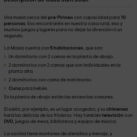
Una masía cerca del
pre-Pirineo
con capacidad para
10
personas
. Eso encontraréis en nuestra casa rural, eso y
muchos juegos y lugares para no dejar la diversión ni un
segundo.
La Masía cuenta con
5 habitaciones
, que son:
Un dormitorio con 2 camas en la planta de abajo.
2 dormitorios con 2 camas que son individuales en la
planta alta.
2 dormitorios con cama de matrimonio.
Cuna
para bebés.
En la planta de abajo están las estancias comunes.
El salón, por ejemplo, es un lugar acogedor, y su
chimenea
hará las delicias de los frioleros. Hay también
televisión
con
DVD
, juegos de mesa, biblioteca y equipo de música.
La cocina tiene montones de utensilios y menaje, y