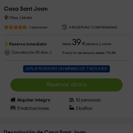
Casa Sant Joan
Olius, Lleida
1
opiniones
4 RESERVAS CONFIRMADAS
39
€
Reserva inmediata
desde
persona y noche
Cancelación 30 días
Precio fin de semana desde 770.5€
¡10% SI RESERVAS UN MÍNIMO DE 7 NOCHES!
Reservar ahora
Alquiler íntegro
10
personas
5
habitaciones
2
baños
Descripción de Casa Sant Joan