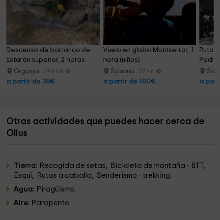
Descenso de barranco de 
Vuelo en globo Montserrat, 1 
Ruta a
Estarón superior, 2 horas
hora (niños)
Pedraf
Organyà
Solsona
Sal
29.8 km
3.7 km
a partir de 35€
a partir de 100€
a part
Otras actividades que puedes hacer cerca de
Olius
Tierra:
Recogida de setas, Bicicleta de montaña - BTT,
Esquí, Rutas a caballo, Senderismo - trekking.
Agua:
Piragüismo.
Aire:
Parapente.