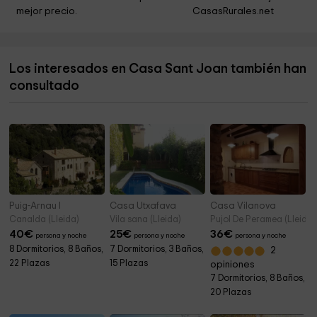
Seminario Conciliar
3,8 km
mejor precio.
CasasRurales.net
Ermita de Santa Magdalena
3,9 km
Monumento a las Masias
3,9 km
Los interesados en Casa Sant Joan también han
Iglesia de Sant Serni
4,0 km
consultado
Ayuntamiento de Olius
4,0 km
Puig-Arnau I
Casa Utxafava
Casa Vilanova
Canalda (Lleida)
Vila sana (Lleida)
Pujol De Peramea (Lleida)
40
€
25
€
36
€
persona y noche
persona y noche
persona y noche
8 Dormitorios, 8 Baños,
7 Dormitorios, 3 Baños,
2
22 Plazas
15 Plazas
opiniones
7 Dormitorios, 8 Baños,
20 Plazas