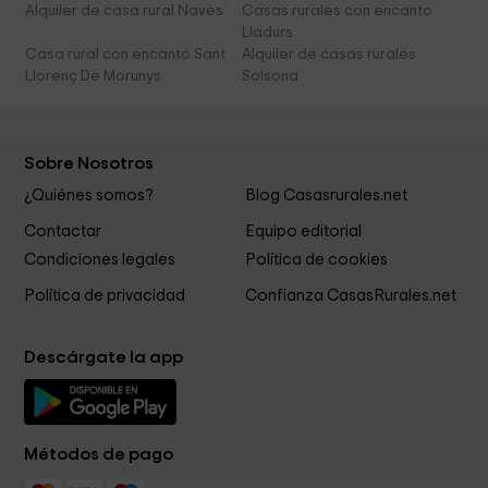
Alquiler de casa rural Navès
Casas rurales con encanto
Lladurs
Casa rural con encanto Sant
Alquiler de casas rurales
Llorenç De Morunys
Solsona
Sobre Nosotros
¿Quiénes somos?
Blog Casasrurales.net
Contactar
Equipo editorial
Condiciones legales
Política de cookies
Política de privacidad
Confianza CasasRurales.net
Descárgate la app
Métodos de pago