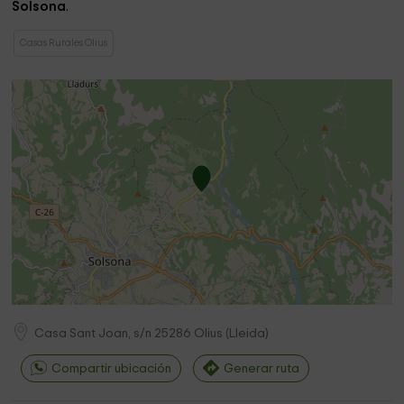
Solsona
.
Casas Rurales Olius
Casa Sant Joan, s/n
25286
Olius
(
Lleida
)
Compartir ubicación
Generar ruta