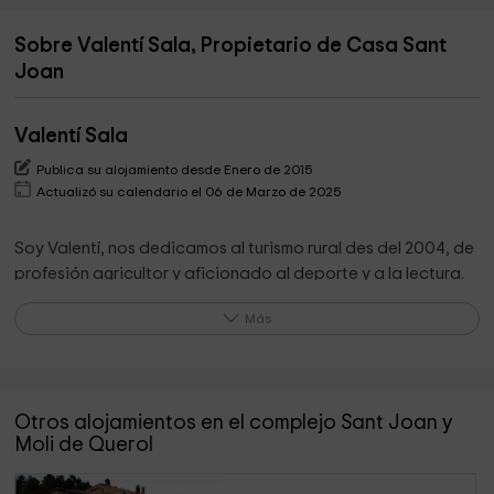
Sobre Valentí Sala, Propietario de Casa Sant
Joan
Valentí Sala
Publica su alojamiento desde Enero de 2015
Actualizó su calendario el 06 de Marzo de 2025
Soy Valentí, nos dedicamos al turismo rural des del 2004, de
profesión agricultor y aficionado al deporte y a la lectura.
Nos gusta cuidar los detalles en nuestras casas y que
Más
nuestros clientes se sientan cómodos des del primer
momento.
Otros alojamientos en el complejo Sant Joan y
Lo que destaca el propietario de su alojamiento
Moli de Querol
Los viajeros vuelven a mi casa porque en ella encuentran
ese hogar acogedor pensado para disfrutar ya sea con su