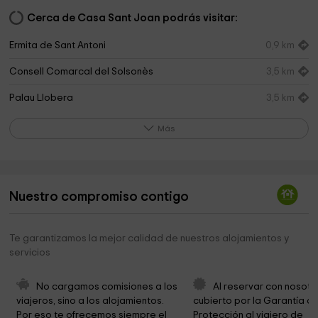
Cerca de Casa Sant Joan podrás visitar:
Ermita de Sant Antoni
0,9 km
Consell Comarcal del Solsonès
3,5 km
Palau Llobera
3,5 km
Quarto Dels Gegants
3,6 km
Más
Catedral de Solsona
3,6 km
Museu Diocesà i Comarcal
3,6 km
Nuestro compromiso contigo
Ayuntamiento de Riner
3,7 km
Torre de les Hores
3,7 km
Te garantizamos la mejor calidad de nuestros alojamientos y
servicios
Ayuntamiento de Solsona
3,7 km
Curia Provincial De La Compañía De María Nuestra
3,8 km
No cargamos comisiones a los 
Al reservar con nosotr
Señora
viajeros, sino a los alojamientos. 
cubierto por la Garantía de
Por eso te ofrecemos siempre el 
Protección al viajero de 