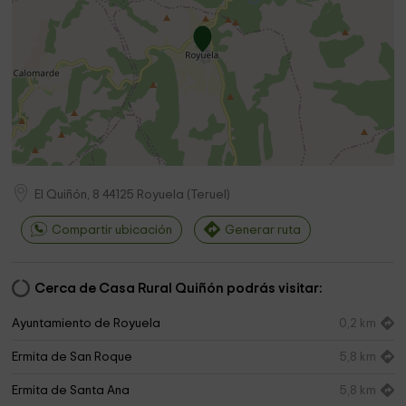
El Quiñón, 8
44125
Royuela
(
Teruel
)
Compartir ubicación
Generar ruta
Cerca de Casa Rural Quiñón podrás visitar:
Ayuntamiento de Royuela
0,2 km
Ermita de San Roque
5,8 km
Ermita de Santa Ana
5,8 km