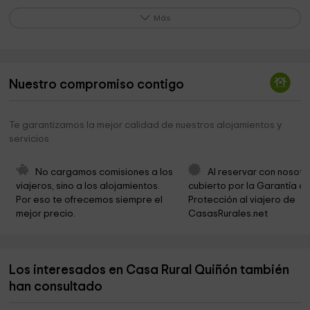
Canyon Arches
5,9 km
Más
Museo Municipal - Antiguo Hospital - Fundación
6,5 km
Santa María De Albarracín
Fundación Santa María De Albarracín
6,5 km
Nuestro compromiso contigo
Ermita de San Juan
6,5 km
Te garantizamos la mejor calidad de nuestros alojamientos y
Torre de Doña Blanca
6,6 km
servicios
Casa de Santa María
6,6 km
No cargamos comisiones a los 
Al reservar con nosotr
Catedral de Albarracín
6,6 km
viajeros, sino a los alojamientos. 
cubierto por la Garantía de
Por eso te ofrecemos siempre el 
Protección al viajero de 
Ermita de Santa María
6,6 km
mejor precio.
CasasRurales.net
Museo Diocesano
6,6 km
Comarca de la Sierra de Albarracín
6,6 km
Los interesados en Casa Rural Quiñón también
Inicio / Final Paseo Fluvial
6,6 km
han consultado
Fundación Santa María De Albarracín
6,6 km