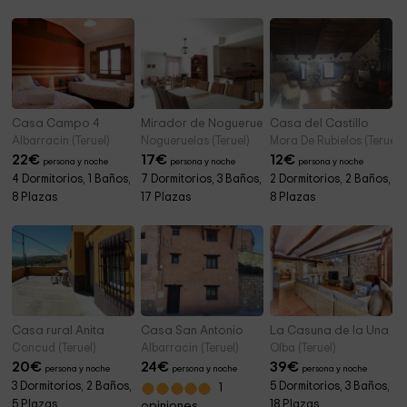
Casa Campo 4
Mirador de Nogueruelas
Casa del Castillo
Albarracin (Teruel)
Nogueruelas (Teruel)
Mora De Rubielos (Teruel)
22
€
17
€
12
€
persona y noche
persona y noche
persona y noche
4 Dormitorios, 1 Baños,
7 Dormitorios, 3 Baños,
2 Dormitorios, 2 Baños,
8 Plazas
17 Plazas
8 Plazas
Casa rural Anita
Casa San Antonio
La Casuna de la Una
Concud (Teruel)
Albarracin (Teruel)
Olba (Teruel)
20
€
24
€
39
€
persona y noche
persona y noche
persona y noche
3 Dormitorios, 2 Baños,
5 Dormitorios, 3 Baños,
1
5 Plazas
18 Plazas
opiniones