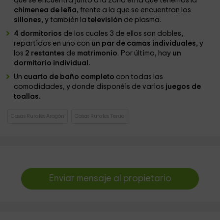
que se encuentra junto a la zona en la que tenemos la
chimenea de leña,
frente a la que se encuentran los
sillones
, y también la
televisión
de plasma.
4 dormitorios
de los cuales 3 de ellos son dobles,
repartidos en uno con
un par de camas individuales,
y
los
2 restantes
de
matrimonio
. Por último, hay
un
dormitorio individual.
Un
cuarto de baño completo
con todas las
comodidades, y donde disponéis de varios
juegos de
toallas.
Casas Rurales Aragón
Casas Rurales Teruel
Enviar mensaje al propietario