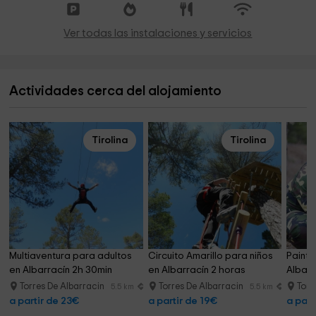
Ver todas las instalaciones y servicios
Actividades cerca del alojamiento
Tirolina
Tirolina
Multiaventura para adultos 
Circuito Amarillo para niños 
Paintba
en Albarracín 2h 30min
en Albarracín 2 horas
Albarr
Torres De Albarracin
Torres De Albarracin
Torr
5.5 km
5.5 km
a partir de 23€
a partir de 19€
a part