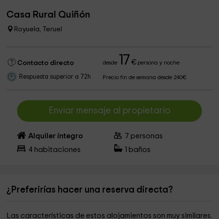
Casa Rural Quiñón
Royuela, Teruel
17
€
Contacto directo
desde
persona y noche
Respuesta superior a 72h
Precio fin de semana desde 240€
Enviar mensaje al propietario
Alquiler íntegro
7
personas
4
habitaciones
1
baños
¿Preferirías hacer una reserva directa?
Las características de estos alojamientos son muy similares.