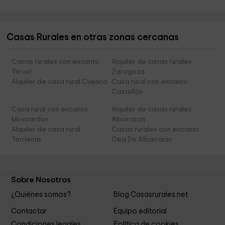
Casas Rurales en otras zonas cercanas
Casas rurales con encanto
Alquiler de casas rurales
Teruel
Zaragoza
Alquiler de casa rural Cuenca
Casa rural con encanto
Castellón
Casa rural con encanto
Alquiler de casas rurales
Moscardon
Albarracin
Alquiler de casa rural
Casas rurales con encanto
Terriente
Gea De Albarracin
Sobre Nosotros
¿Quiénes somos?
Blog Casasrurales.net
Contactar
Equipo editorial
Condiciones legales
Política de cookies