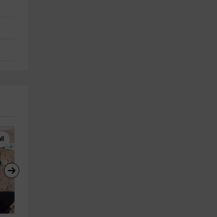
ll
Tirolina
Parques Acuáticos