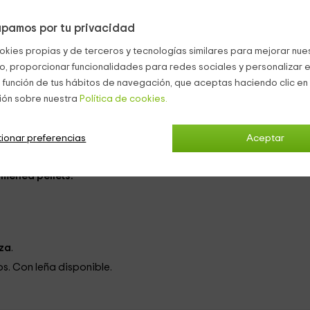
pamos por tu privacidad
okies propias y de terceros y tecnologías similares para mejorar nuest
matrimonio
. Se trata de habitaciones muy
rústicas
, con
tablas
e
co, proporcionar funcionalidades para redes sociales y personalizar e
n mobiliario con
armarios y mesillas
de noche.
Exteriores
, cuen
 función de tus hábitos de navegación, que aceptas haciendo clic en 
ión sobre nuestra
Política de cookies.
án realidad. Una gran
encimera
se levanta en barro cocido para
mpana extractora
. Cuenta con lavadora, nevera o microondas
plia
vajilla
.
ionar preferencias
Aceptar
l que te sentarás a degustar la mejor gastronomía local, con una
 otro, la zona de estar, con diferentes
sofás
que se sitúan fren
menea pellets.
aza
.
os. Con leña disponible.