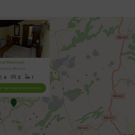
ral Manrique
pacha, Murcia
6
3
1
ar mensaje al propietario