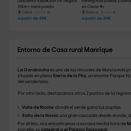
Descenso kayak por río Segura 
Rafting más paella y barra 
10km + menú paella
en Cieza 4h
Cieza
Blanca
19.7 km
18.4 km
a partir de 45€
a partir de 30€
Entorno de Casa rural Manrique
La Garabacha
es uno de los rincones de Murcia más pro
situado en plena
Sierra de la Pila
, un enorme Parque Na
del senderismo.
Por otro lado, destacamos otros 2 puntos de la región
Valle de Ricote
: donde el verde gana tus pupilas.
Salto de la Novia
: una gran cascada desde donde, dic
Por último, nos encontramos a escasa media hora de
M
con ella, su
catedral o el Palacio Episcopal.