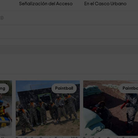
Señalización del Acceso
En el Casco Urbano
s
ing
Paintball
Paintba