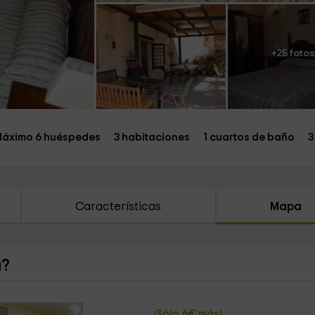
+25 fotos
áximo 6 huéspedes
3 habitaciones
1 cuartos de baño
3
Características
Mapa
a?
¡Sólo 6€ más!