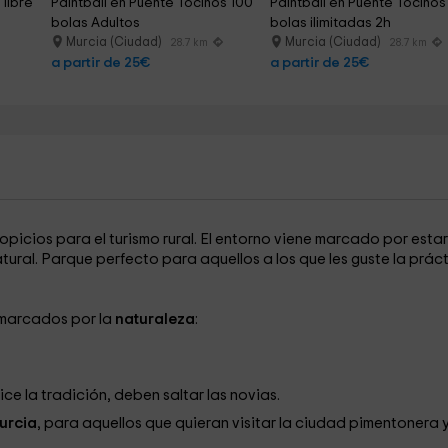
libre 
Paintball en Puente Tocinos 100 
Paintball en Puente Tocinos
bolas Adultos
bolas ilimitadas 2h
Murcia (Ciudad)
Murcia (Ciudad)
28.7 km
28.7 km
a partir de 25€
a partir de 25€
picios para el turismo rural. El entorno viene marcado por estar
tural. Parque perfecto para aquellos a los que les guste la prác
 marcados por la
naturaleza
:
e la tradición, deben saltar las novias.
urcia
, para aquellos que quieran visitar la ciudad pimentonera 