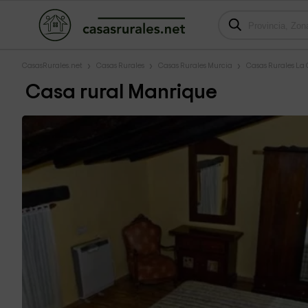
CasasRurales.net
Casas Rurales
Casas Rurales Murcia
Casas Rurales La
Casa rural Manrique