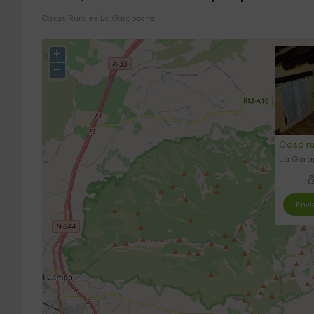
Casas Rurales La Garapacha
+
−
Casa ru
La Gara
Envi