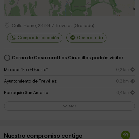
Calle Horno, 23
18417
Trevelez
(
Granada
)
Compartir ubicación
Generar ruta
Cerca de Casa rural Los Ciruelillos podrás visitar:
Mirador "Era El Fuerte"
0,2 km
Ayuntamiento de Trevélez
0,2 km
Parroquia San Antonio
0,4 km
Cementerio Municipal De Trevélez
1,0 km
Más
Ayuntamiento de Juviles
7,2 km
Ayuntamiento de Busquístar
7,6 km
Nuestro compromiso contigo
Iglesia Parroquial de San Juan Bautista
7,6 km