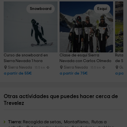
Snowboard
Esquí
Curso de snowboard en 
Clase de esquí Sierra 
Ruta g
Sierra Nevada 1 hora
Nevada con Carlos Olmedo 
de Si
1 h
Sierra Nevada
Sierra Nevada
Guej
15.5 km
15.5 km
a partir de 55€
a partir de 75€
a part
Otras actividades que puedes hacer cerca de
Trevelez
Tierra:
Recogida de setas, Montañismo, Rutas a