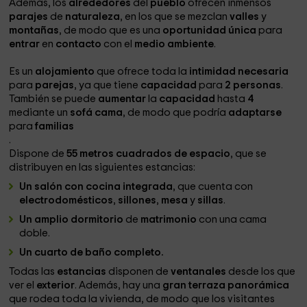
Además, los
alrededores
del
pueblo
ofrecen inmensos
parajes
de
naturaleza
, en los que se mezclan
valles
y
montañas
, de modo que es una
oportunidad única
para
entrar
en
contacto
con el
medio ambiente
.
Es un
alojamiento
que ofrece toda la
intimidad necesaria
para
parejas
, ya que tiene
capacidad
para
2 personas
.
También se puede
aumentar
la
capacidad
hasta
4
mediante un
sofá cama
, de modo que podría
adaptarse
para
familias
.
Dispone de
55 metros cuadrados de espacio
, que se
distribuyen en las siguientes estancias:
Un salón con cocina integrada
, que cuenta con
electrodomésticos
,
sillones
,
mesa
y
sillas
.
Un amplio dormitorio
de
matrimonio
con una cama
doble.
Un cuarto de baño completo.
Todas las
estancias
disponen de
ventanales
desde los que
ver el
exterior
. Además, hay una
gran terraza panorámica
que rodea toda la vivienda, de modo que los visitantes