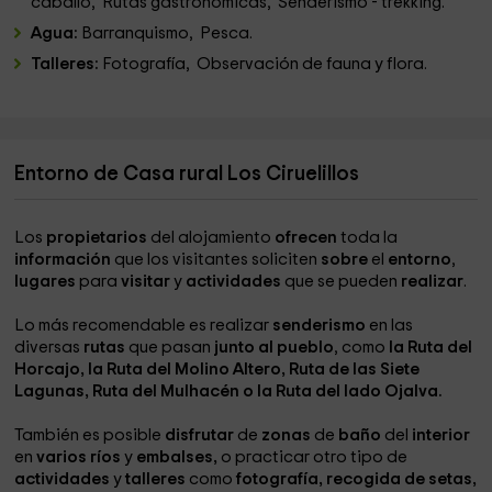
caballo, Rutas gastronómicas, Senderismo - trekking.
Agua:
Barranquismo, Pesca.
Talleres:
Fotografía, Observación de fauna y flora.
Entorno de Casa rural Los Ciruelillos
Los
propietarios
del alojamiento
ofrecen
toda la
información
que los visitantes soliciten
sobre
el
entorno
,
lugares
para
visitar
y
actividades
que se pueden
realizar
.
Lo más recomendable es realizar
senderismo
en las
diversas
rutas
que pasan
junto al pueblo
, como
la Ruta del
Horcajo, la Ruta del Molino Altero, Ruta de las Siete
Lagunas, Ruta del Mulhacén o la Ruta del lado Ojalva.
También es posible
disfrutar
de
zonas
de
baño
del
interior
en
varios ríos
y
embalses,
o practicar otro tipo de
actividades
y
talleres
como
fotografía, recogida de setas,