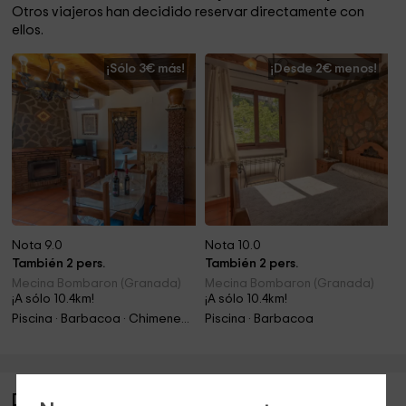
Otros viajeros han decidido reservar directamente con
ellos.
¡Sólo 3€ más!
¡Desde 2€ menos!
Nota 9.0
Nota 10.0
También 2 pers.
También 2 pers.
Mecina Bombaron (Granada)
Mecina Bombaron (Granada)
¡A sólo 10.4km!
¡A sólo 10.4km!
Piscina · Barbacoa · Chimenea · Jacuzzi
Piscina · Barbacoa
Descripción de Casa rural Los Ciruelillos