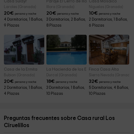
Casa Sulayr
Paraje El Cerro de Íllora
Casa Mosaico
Laroles (Granada)
Illora (Granada)
Niguelas (Granada)
20
€
20
€
10
€
persona y noche
persona y noche
persona y noche
4 Dormitorios, 1 Baños,
3 Dormitorios, 2 Baños,
2 Dormitorios, 1 Baños,
9 Plazas
8 Plazas
6 Plazas
Casa de la Ermita
La Hacienda de los Estacares
Finca Casa Alta
Bubion (Granada)
Durcal (Granada)
Sierra Nevada (Granada)
20
€
18
€
32
€
persona y noche
persona y noche
persona y noche
2 Dormitorios, 1 Baños,
3 Dormitorios, 1 Baños,
5 Dormitorios, 4 Baños,
4 Plazas
10 Plazas
10 Plazas
Preguntas frecuentes sobre Casa rural Los
Ciruelillos