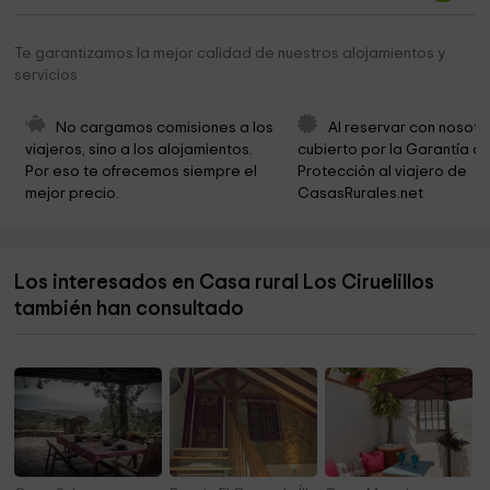
Iglesia parroquial de San Felipe y Santiago
7,6 km
Te garantizamos la mejor calidad de nuestros alojamientos y
servicios
Ayuntamiento de Pórtugos
7,7 km
Iglesia Parroquial de Ntra. Sra. de la Encarnación
7,8 km
No cargamos comisiones a los 
Al reservar con nosotr
viajeros, sino a los alojamientos. 
cubierto por la Garantía de
Parroquia De San Juan Bautista
7,9 km
Por eso te ofrecemos siempre el 
Protección al viajero de 
mejor precio.
CasasRurales.net
Iglesia Parroquial de San Miguel
8,1 km
Ayuntamiento de Cástaras
8,1 km
Los interesados en Casa rural Los Ciruelillos
Alpujarra Garden
8,3 km
también han consultado
Ermita de las ánimas
8,3 km