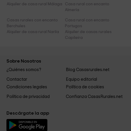
Alquiler de casa rural Málaga
Casa rural con encanto
Almería
Casas rurales con encanto
Casa rural con encanto
Berchules
Portugos
Alquiler de casa rural Narila
Alquiler de casas rurales
Capileira
Sobre Nosotros
¿Quiénes somos?
Blog Casasrurales.net
Contactar
Equipo editorial
Condiciones legales
Política de cookies
Política de privacidad
Confianza CasasRurales.net
Descárgate la app