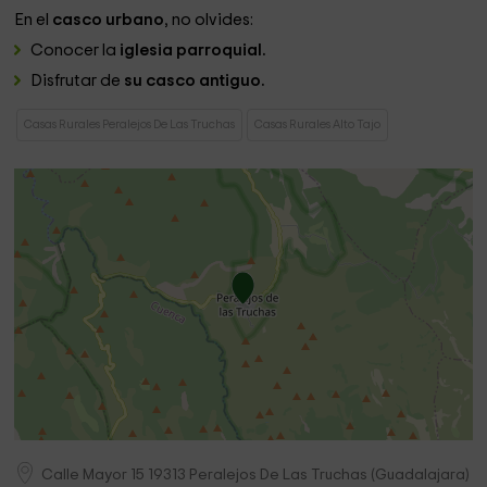
En el
casco urbano
, no olvides:
Conocer la
iglesia parroquial.
Disfrutar de
su casco antiguo.
Casas Rurales Peralejos De Las Truchas
Casas Rurales Alto Tajo
Calle Mayor 15
19313
Peralejos De Las Truchas
(
Guadalajara
)