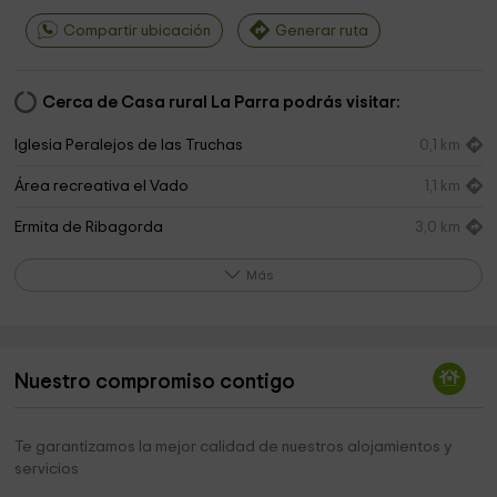
Compartir ubicación
Generar ruta
Cerca de Casa rural La Parra podrás visitar:
Iglesia Peralejos de las Truchas
0,1 km
Área recreativa el Vado
1,1 km
Ermita de Ribagorda
3,0 km
Parque Natural del Alto Tajo
3,0 km
Más
Ermita de San Pedro
5,8 km
Ayuntamiento
6,1 km
Nuestro compromiso contigo
Iglesia de Megina
6,2 km
Ermita de San Antón
8,2 km
Te garantizamos la mejor calidad de nuestros alojamientos y
servicios
Iglesia Cueva del Hierro
10,8 km