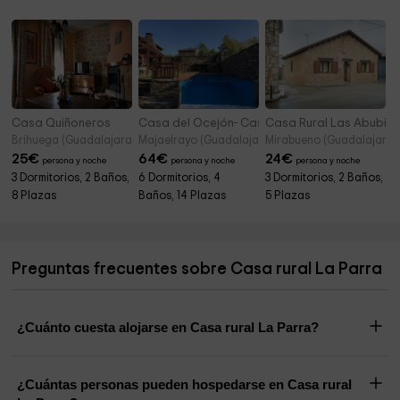
Casa Quiñoneros
Casa del Ocejón- Casona
Casa Rural Las Abubill
Brihuega (Guadalajara)
Majaelrayo (Guadalajara)
Mirabueno (Guadalajara)
25
€
64
€
24
€
persona y noche
persona y noche
persona y noche
3 Dormitorios, 2 Baños,
6 Dormitorios, 4
3 Dormitorios, 2 Baños,
8 Plazas
Baños, 14 Plazas
5 Plazas
Preguntas frecuentes sobre Casa rural La Parra
¿Cuánto cuesta alojarse en Casa rural La Parra?
¿Cuántas personas pueden hospedarse en Casa rural