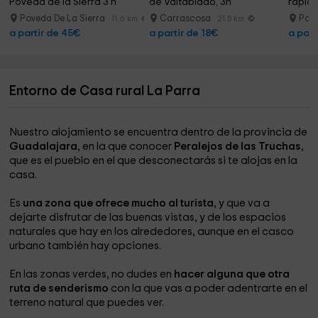
Poveda de la Sierra 3 h
de Valtablado, 3h
rápido
Poveda De La Sierra
Carrascosa
Pove
11.6 km
21.5 km
a partir de 45€
a partir de 18€
a part
Entorno de Casa rural La Parra
Nuestro alojamiento se encuentra dentro de la provincia de
Guadalajara
, en la que conocer
Peralejos de las Truchas
,
que es el pueblo en el que desconectarás si te alojas en la
casa.
Es
una zona que ofrece mucho al turista
, y que va a
dejarte disfrutar de las buenas vistas, y de los espacios
naturales que hay en los alrededores, aunque en el casco
urbano también hay opciones.
En las zonas verdes, no dudes en
hacer alguna que otra
ruta de senderismo
con la que vas a poder adentrarte en el
terreno natural que puedes ver.