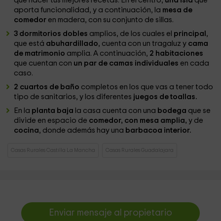
que hacer tus mejores recetas. En el centro,
una isla
que
aporta funcionalidad, y a continuación, la
mesa de
comedor
en madera, con su conjunto de sillas.
3 dormitorios dobles
amplios, de los cuales el
principal
,
que está
abuhardillado
, cuenta con un tragaluz y
cama
de matrimonio
amplia. A continuación,
2 habitaciones
que cuentan con
un par de camas individuales
en cada
caso.
2 cuartos de baño
completos en los que vas a tener todo
tipo de sanitarios, y los diferentes
juegos de toallas.
En la
planta baja
la casa cuenta con una
bodega
que se
divide en espacio de
comedor, con mesa amplia,
y de
cocina
, donde además hay una
barbacoa interior.
Casas Rurales Castilla La Mancha
Casas Rurales Guadalajara
Enviar mensaje al propietario