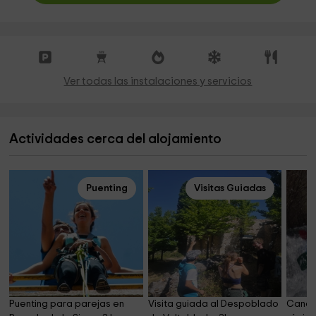
Ver todas las instalaciones y servicios
Actividades cerca del alojamiento
Puenting
Visitas Guiadas
Puenting para parejas en 
Visita guiada al Despoblado 
Canoar