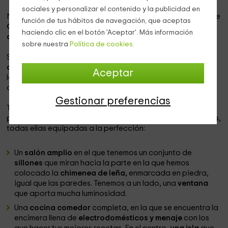
sociales y personalizar el contenido y la publicidad en
Nuestro alojamiento se encuentra dentro de la provincia de
función de tus hábitos de navegación, que aceptas
Guadalajara
, en la que vas a poder conocer la
población
haciendo clic en el botón 'Aceptar'. Más información
de Peralejos de las Truchas.
sobre nuestra
Política de cookies.
Se trata de un alojamiento en el que
vas a poder
desconectar y disfrutar de un ambiente de descanso
, y a
Aceptar
la vez, de ocio, donde las posibilidades de hacer turismo
activo son muy amplias.
Gestionar preferencias
Tenemos
capacidad para 6 personas,
y consta de varias
plantas en las que vas a encontrar las
siguientes estancias
,
todas ellas equipadas a la perfección:
Un
salón amplio
en el que tenemos un conjunto de
sillones
que miran hacia la parte en la que hemos
colocado la
chimenea de leña,
enmarcada en piedra,
igual que las paredes. Tenemos a un lado, una
ventana
que aporta mucha luminosidad.
Una
cocina comedor
completa, en la que se encuentra la
encimera llena de
electrodomésticos y menaje
con los