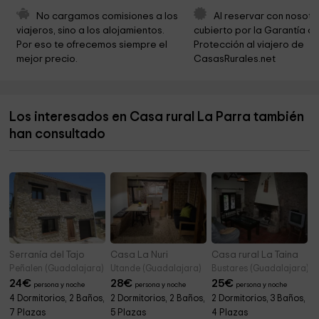
Centro de Interpretación de la Minería
10,9 km
No cargamos comisiones a los 
Al reservar con nosotr
viajeros, sino a los alojamientos. 
cubierto por la Garantía de
Cueva Del Hierro
10,9 km
Por eso te ofrecemos siempre el 
Protección al viajero de 
mejor precio.
CasasRurales.net
Iglesia de Masegosa
11,1 km
Ayuntamiento Masegosa
11,1 km
Los interesados en Casa rural La Parra también
Ermita de los Remedios
11,4 km
han consultado
Ermita Virgen de la Zarza
11,8 km
Serranía del Tajo
Casa La Nuri
Casa rural La Taina
Peñalen (Guadalajara)
Utande (Guadalajara)
Bustares (Guadalajara)
24
€
28
€
25
€
persona y noche
persona y noche
persona y noche
4 Dormitorios, 2 Baños,
2 Dormitorios, 2 Baños,
2 Dormitorios, 3 Baños,
7 Plazas
5 Plazas
4 Plazas