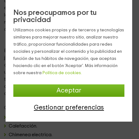
comedor con una mesa para 8 personas. La cocina está
equipada con electrodomésticos como vitrocerámica,
Nos preocupamos por tu
lavavajillas, lavadora, etc., y aparatos eléctricos como
privacidad
microondas, cafetera, etc. Para guardar el menaje y la
cubertería cuenta con armarios.
Utilizamos cookies propias y de terceros y tecnologías
similares para mejorar nuestro sitio, analizar nuestro
tráfico, proporcionar funcionalidades para redes
El exterior de la casa dispone de una gran extensión de
sociales y personalizar el contenido y la publicidad en
jardín con piscina privada
de temporada (1 de mayo al 15
función de tus hábitos de navegación, que aceptas
de octubre)
y barbacoa
perfecto para el buen clima. Hay
haciendo clic en el botón 'Aceptar'. Más información
una zona de porche amueblado con una mesa para
sobre nuestra
Política de cookies.
también 8 personas. El jardín está decorado con macetas
de piedra, zonas de césped artificial y un cusioso banco
Aceptar
de madera hecho en una rueda de carro.
Gestionar preferencias
Otros servicios de la casa rural:
Aire acondicionado en todas las estancias de la casa.
Calefacción.
Chimenea electrica.