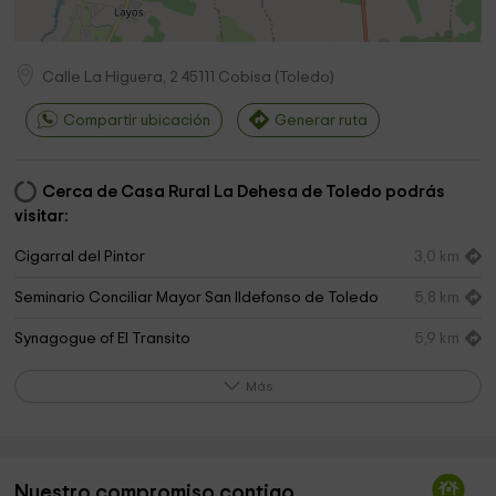
Calle La Higuera, 2
45111
Cobisa
(
Toledo
)
Compartir ubicación
Generar ruta
Cerca de Casa Rural La Dehesa de Toledo podrás
visitar:
Cigarral del Pintor
3,0 km
Seminario Conciliar Mayor San Ildefonso de Toledo
5,8 km
Synagogue of El Transito
5,9 km
Museo del Greco
5,9 km
Más
Museo Sefardí
5,9 km
Royal Foundation of Toledo - Victorio Macho
5,9 km
Museum
Nuestro compromiso contigo