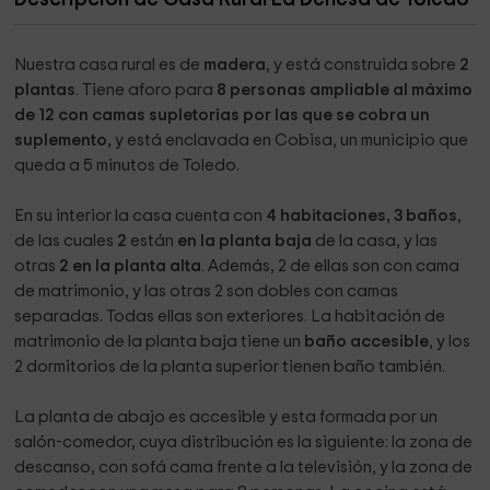
Nuestra casa rural es de
madera
, y está construida sobre
2
plantas
. Tiene aforo para
8 personas ampliable al máximo
de 12 con camas supletorias por las que se cobra un
suplemento,
y está enclavada en Cobisa, un municipio que
queda a 5 minutos de Toledo.
En su interior la casa cuenta con
4 habitaciones,
3 baños
,
de las cuales
2
están
en la planta baja
de la casa, y las
otras
2 en la planta alta
. Además, 2 de ellas son con cama
de matrimonio, y las otras 2 son dobles con camas
separadas. Todas ellas son exteriores. La habitación de
matrimonio de la planta baja tiene un
baño accesible
, y los
2 dormitorios de la planta superior tienen baño también.
La planta de abajo es accesible y esta formada por un
salón-comedor, cuya distribución es la siguiente: la zona de
descanso, con sofá cama frente a la televisión, y la zona de