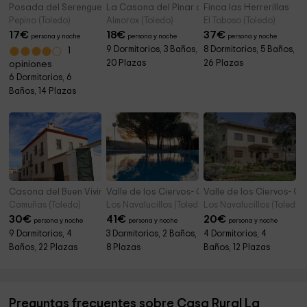
Posada del Serengue
La Casona del Pinar de Almorox
Finca las Herrerillas
Pepino (Toledo)
Almorox (Toledo)
El Toboso (Toledo)
17
€
18
€
37
€
persona y noche
persona y noche
persona y noche
9 Dormitorios, 3 Baños,
8 Dormitorios, 5 Baños,
1
20 Plazas
26 Plazas
opiniones
6 Dormitorios, 6
Baños, 14 Plazas
Casona del Buen Vivir
Valle de los Ciervos- Casa Este
Valle de los Ciervos- C
Camuñas (Toledo)
Los Navalucillos (Toledo)
Los Navalucillos (Toledo)
30
€
41
€
20
€
persona y noche
persona y noche
persona y noche
9 Dormitorios, 4
3 Dormitorios, 2 Baños,
4 Dormitorios, 4
Baños, 22 Plazas
8 Plazas
Baños, 12 Plazas
Preguntas frecuentes sobre Casa Rural La