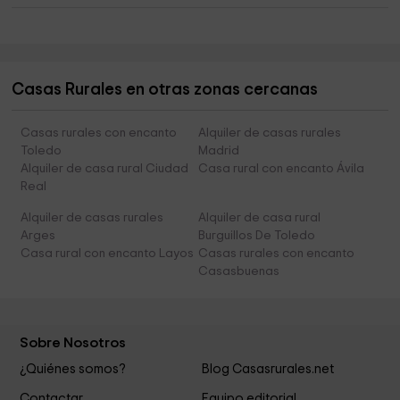
Casas Rurales en otras zonas cercanas
Casas rurales con encanto
Alquiler de casas rurales
Toledo
Madrid
Alquiler de casa rural Ciudad
Casa rural con encanto Ávila
Real
Alquiler de casas rurales
Alquiler de casa rural
Arges
Burguillos De Toledo
Casa rural con encanto Layos
Casas rurales con encanto
Casasbuenas
Sobre Nosotros
¿Quiénes somos?
Blog Casasrurales.net
Contactar
Equipo editorial