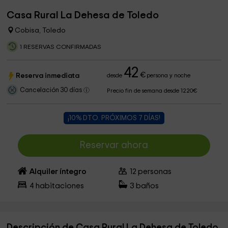
Casa Rural La Dehesa de Toledo
Cobisa, Toledo
1 RESERVAS CONFIRMADAS
42
€
Reserva inmediata
desde
persona y noche
Cancelación 30 días
Precio fin de semana desde 1220€
¡10% DTO. PRÓXIMOS 7 DÍAS!
Reservar ahora
Alquiler íntegro
12
personas
4
habitaciones
3
baños
Descripción de Casa Rural La Dehesa de Toledo