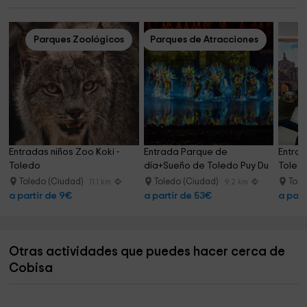
Parques Zoológicos
Parques de Atracciones
Entradas niños Zoo Koki - 
Entrada Parque de 
Entrad
Toledo
día+Sueño de Toledo Puy Du 
Toled
Fou
Toledo (Ciudad)
Toledo (Ciudad)
Tole
11.1 km
9.2 km
a partir de 9€
a partir de 53€
a part
Otras actividades que puedes hacer cerca de
Cobisa