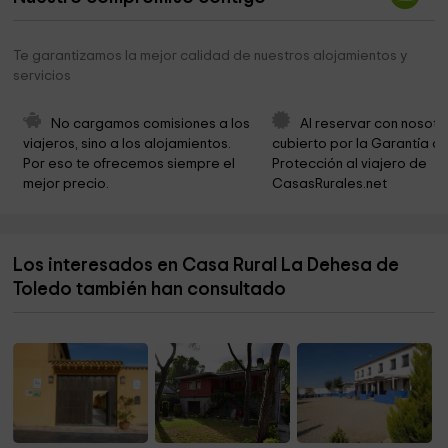
Museo Taller Del Moro
6,0 km
Te garantizamos la mejor calidad de nuestros alojamientos y
Ayuntamiento de Toledo
6,0 km
servicios
Iglesia de Santo Tomé
6,0 km
No cargamos comisiones a los 
Al reservar con nosotr
Sinagoga de Santa María La Blanca
6,1 km
viajeros, sino a los alojamientos. 
cubierto por la Garantía de
Por eso te ofrecemos siempre el 
Protección al viajero de 
Santa Iglesia Catedral Primada de Toledo
6,1 km
mejor precio.
CasasRurales.net
Catedral - Museo del Tesoro
6,1 km
Alcázar de Toledo
6,2 km
Los interesados en Casa Rural La Dehesa de
Monasterio de San Juan de los Reyes
6,2 km
Toledo también han consultado
Convento De Santo Domingo El Antiguo
6,4 km