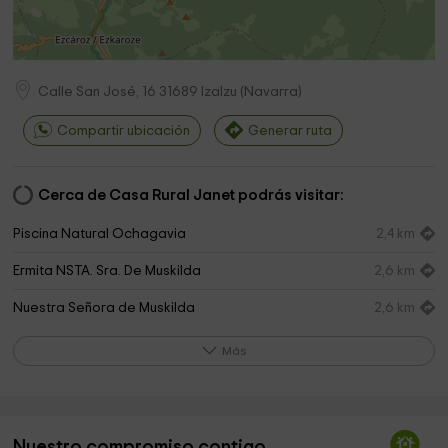
Calle San José, 16
31689
Izalzu
(
Navarra
)
Compartir ubicación
Generar ruta
Cerca de Casa Rural Janet podrás visitar:
Piscina Natural Ochagavia
2,4 km
Ermita NSTA. Sra. De Muskilda
2,6 km
Nuestra Señora de Muskilda
2,6 km
Otxaga
3,1 km
Más
Centro Interpretación
3,1 km
Iglesia de San Juan Evangelista
3,1 km
Nuestro compromiso contigo