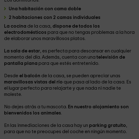
Los dormitorios:
Una habitación con cama doble
2 habitaciones con 2 camas individuales
La cocina
de la casa,
dispone de todos los
electrodomésticos
para que no tengas problemas a la hora
de elaborar unos maravillosos platos.
La sala de estar
, es perfecta para descansar en cualquier
momento del día. Además, cuenta con una
televisión de
pantalla plana
para que estés entretenido.
Desde
el balcón
de la casa, se pueden apreciar unas
maravillosas vistas del río
que pasa al lado de la casa. Es
el lugar perfecto para relajarte y que nada ni nadie te
moleste.
No dejes atrás a tu mascota.
En nuestro alojamiento son
bienvenidos los animales
.
En las inmediaciones de la casa hay un
parking gratuito
,
para que no te preocupes del coche en ningún momento.