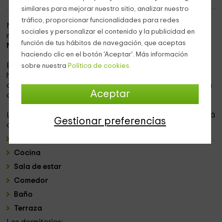
similares para mejorar nuestro sitio, analizar nuestro
tráfico, proporcionar funcionalidades para redes
Nuestro acogedor alojamiento se sitúa en el bonito
sociales y personalizar el contenido y la publicidad en
municipio de
Izalzu
, en el
valle de Salazar
, provincia de
función de tus hábitos de navegación, que aceptas
Navarra
.
haciendo clic en el botón 'Aceptar'. Más información
Es una casa tradicional de esta zona de Navarra, pero la
sobre nuestra
Política de cookies.
hemos rehabilitado respetando en todo momento el estilo
de la misma, para que te sientas en todo momento como en
Aceptar
casa.
La casa de 100 m² tiene
capacidad para 6 personas
y está
Gestionar preferencias
dividida en:
3 dormitorios
Cocina
Sala de estar
Comedor
Baño
Terraza