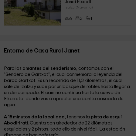
Janet Etxea II
Izalzu (Navarra)
6
3
1
Entorno de Casa Rural Janet
Para los
amantes del senderismo
, contamos con el
"Sendero de Gartxot", el cual conmemora la leyenda del
bardo Gartxot. Es un recorrido de 11,3 kilómetros, el cual
sale de Izalzu y sube por un bosque de robles hasta llegar a
un descampado. El camino continua hasta la cueva de
Elkorreta, donde vas a apreciar una bonita cascada de
agua.
A 15 minutos de la localidad
, tenemos la
pista de esquí
Abodi-Irati
. Cuenta con alrededor de 22 kilómetros
esquiables y 2 pistas, todo ello de nivel fácil. La estación
dispone de bar-cafetería.