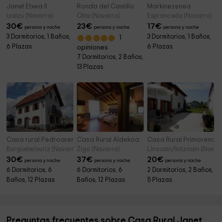
Janet Etxea II
Ronda del Castillo
Markinezenea
Izalzu (Navarra)
Olite (Navarra)
Espronceda (Navarra)
30
€
23
€
17
€
persona y noche
persona y noche
persona y noche
3 Dormitorios, 1 Baños,
3 Dormitorios, 1 Baños,
1
6 Plazas
6 Plazas
opiniones
7 Dormitorios, 2 Baños,
13 Plazas
Casa rural Pedroarena
Casa Rural Aldekoa
Casa Rural Primorena Tx
Burguete/auriz (Navarra)
Ziga (Navarra)
Linzoain/lintzoain (Navar
30
€
37
€
20
€
persona y noche
persona y noche
persona y noche
6 Dormitorios, 6
6 Dormitorios, 6
2 Dormitorios, 2 Baños,
Baños, 12 Plazas
Baños, 12 Plazas
5 Plazas
Preguntas frecuentes sobre Casa Rural Janet