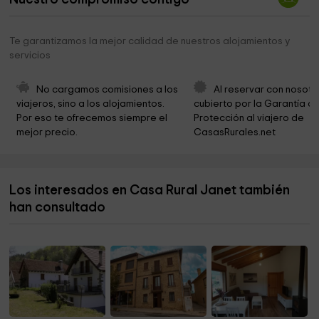
Parque infantil
3,1 km
Parroquia De San Juan
3,1 km
Te garantizamos la mejor calidad de nuestros alojamientos y
servicios
Mirador de Ezkaroze
4,2 km
Cascada de Xoxo
4,4 km
No cargamos comisiones a los 
Al reservar con nosotr
viajeros, sino a los alojamientos. 
cubierto por la Garantía de
Parroquia San Román de Escaroz
4,6 km
Por eso te ofrecemos siempre el 
Protección al viajero de 
mejor precio.
CasasRurales.net
Ayuntamiento De Ezcaroz Ezkaroze
4,6 km
Ermita de San Pedro
5,2 km
Los interesados en Casa Rural Janet también
Hayedo de Irati
7,0 km
han consultado
Ayuntamiento de Jaurrieta
7,3 km