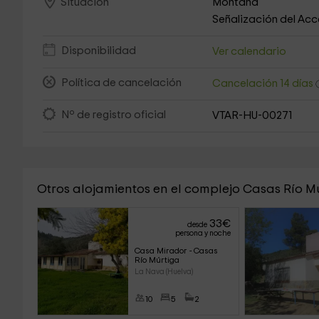
Montaña
Situación
Señalización del Ac
Disponibilidad
Ver calendario
Política de cancelación
Cancelación 14 días
Nº de registro oficial
VTAR-HU-00271
Otros alojamientos en el complejo Casas Río M
33
€
desde
persona y noche
Casa Mirador - Casas 
Río Múrtiga
La Nava (Huelva)
10
5
2