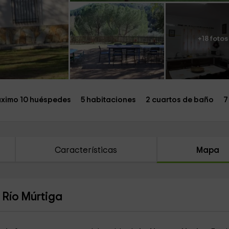
+18 fotos
ximo 10 huéspedes
5 habitaciones
2 cuartos de baño
7
Características
Mapa
 Río Múrtiga