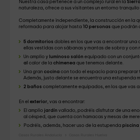
Nuestra casa pertenece a un complejo rural en la
Sierr
naturaleza, ofrece a sus visitantes un entorno tranquilo 
Completamente independiente, la construcción en la q
reformado para alojar hasta
10 personas
que podrán d
5 dormitorios
dobles en los que vas a encontrar una 
ellas vestidas con sábanas y mantas de sobra y con m
Un amplio y
luminoso salón
equipado con un conjunt
al
calor de la
chimenea
que tenemos delante.
Una gran
cocina
con todo el espacio para preparar 
Además, justo delante se encuentra una estupenda m
2 baños
completamente equipados, en los que vas a e
En el
exterior
, vas a encontrar:
El amplio
jardín
vallado, podréis disfrutar de una en
al césped, que cuenta con hamacas y mesas de mer
Podréis, además, hacer uso de la estupenda
piscina
Casas Rurales Andalucía
Casas Rurales Huelva