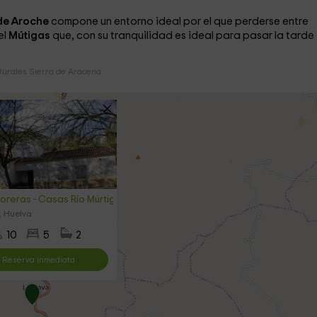
 de Aroche
compone un entorno ideal por el que perderse entre
el
Mútigas
que, con su tranquilidad es ideal para pasar la tarde
urales Sierra de Aracena
reras - Casas Río Múrtiga
, Huelva
10
5
2
Reserva inmediata