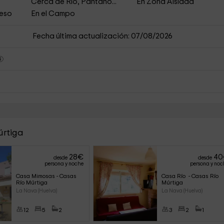
Cerca de Río, Pantano...
En Zona Aislada
ceso
En el Campo
Fecha última actualización: 07/08/2026
úrtiga
28
€
40
desde
desde
persona y noche
persona y noc
Casa Mimosas - Casas 
Casa Río  - Casas Río 
Río Múrtiga
Múrtiga
La Nava (Huelva)
La Nava (Huelva)
12
5
2
3
2
1