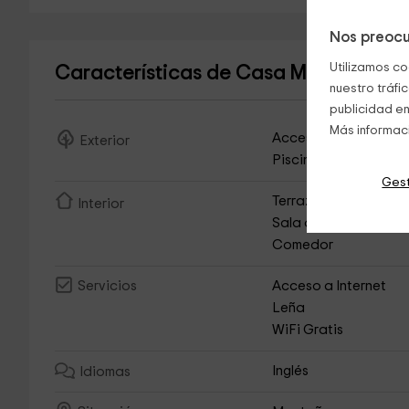
Nos preocu
Utilizamos co
Características de Casa Moreras - C
nuestro tráfi
publicidad en
Más informac
Acceso Asfaltado
Exterior
Piscina Exterior
Gest
Terraza
Interior
Sala de Estar
Comedor
Acceso a Internet
Servicios
Leña
WiFi Gratis
Inglés
Idiomas