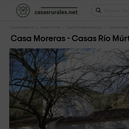
CasasRurales.net
Casas Rurales
Casas Rurales Andalucía
Casas Rurales
Casa Moreras - Casas Río Múr