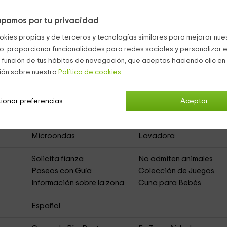
pamos por tu privacidad
okies propias y de terceros y tecnologías similares para mejorar nuest
asas Río Múrtiga
(Casa Rural de Alquiler Íntegro)
co, proporcionar funcionalidades para redes sociales y personalizar e
 función de tus hábitos de navegación, que aceptas haciendo clic en 
ión sobre nuestra
Política de cookies.
Muebles de Jardín
Zona de Aparcamiento
Barbacoa
Jardín
ionar preferencias
Aceptar
Baño Compartido
Chimenea en Salón
Televisión
Cocina
Microondas
Lavadora
Solicita fianza
No admiten animales
Paseos con Guía
Colección de Juegos
Información sobre la zona
Cuna para Bebés
Español