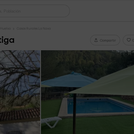
 Huelva
Casas Rurales La Nava
tiga
Compartir