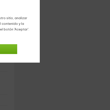
ro sitio, analizar
l contenido y la
el botón 'Aceptar'.