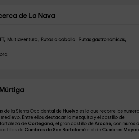
 cerca de La Nava
TT, Multiaventura, Rutas a caballo, Rutas gastronómicas,
lora.
 Múrtiga
as de la Sierra Occidental de
Huelva
es la que recorre los numer
l medievo. Entre ellos destacan la mezquita y el castillo de
o-fortaleza de
Cortegana
, el gran castillo de
Aroche
, con muros 
 castillos de
Cumbres de San Bartolomé
o el de
Cumbres Mayor