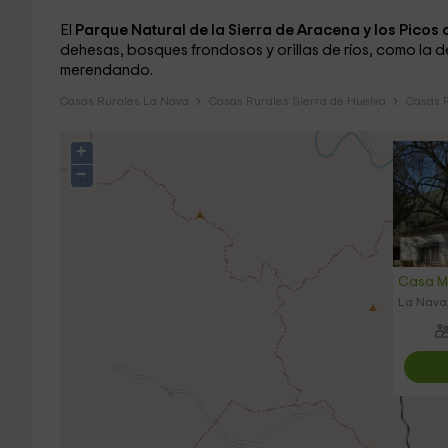
El
Parque Natural de la Sierra de Aracena y los Picos
dehesas, bosques frondosos y orillas de ríos, como la d
merendando.
Casas Rurales La Nava
Casas Rurales Sierra de Huelva
Casas R
+
−
Casa Mo
La Nava