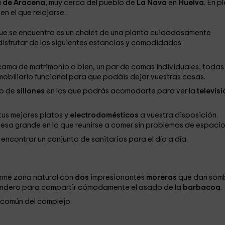
a de Aracena
, muy cerca del pueblo de
La Nava
en
Huelva
. En p
en el que relajarse.
ue se encuentra es un chalet de una planta cuidadosamente
isfrutar de las siguientes estancias y comodidades:
cama de matrimonio o bien, un par de camas individuales, todas
obiliario funcional para que podáis dejar vuestras cosas.
o de
sillones
en los que podrás acomodarte para ver la
televisi
tus mejores platos y
electrodomésticos
a vuestra disposición.
esa grande en la que reunirse a comer sin problemas de espacio
ncontrar un conjunto de sanitarios para el día a día.
orme zona natural con
dos
impresionantes
moreras
que dan som
endero para compartir cómodamente el asado de la
barbacoa
.
común del complejo.